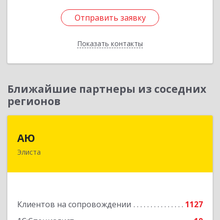
Отправить заявку
Отправить заявку
Показать контакты
Назад
Ближайшие партнеры из соседних
регионов
АЮ
АЮ
Элиста
358009, Калмыкия Респ, Элиста г, А.С.Пушкина
ул, дом № 20, оф.407
Подробнее
Клиентов на сопровождении
1127