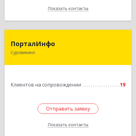
Показать контакты
Назад
ПорталИнфо
ПорталИнфо
Суровикино
404414, г.Суровкино Волгоградской обл. ул. 1-й
мкр д.21 кв 9
Подробнее
Клиентов на сопровождении
19
Отправить заявку
Отправить заявку
Показать контакты
Назад