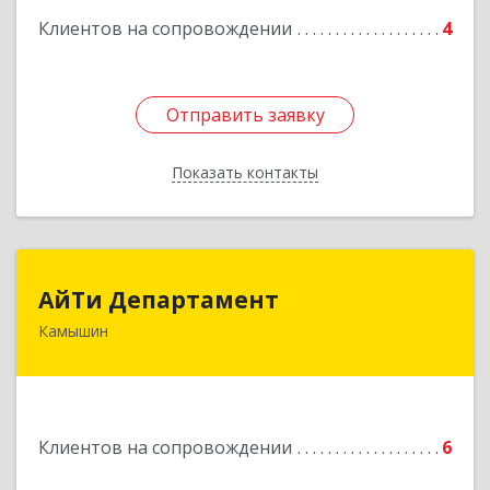
Клиентов на сопровождении
4
Отправить заявку
Отправить заявку
Показать контакты
Назад
АйТи Департамент
АйТи Департамент
Камышин
403882, Волгоградская обл, Камышин г,
Пролетарская ул, дом № 10/1
Подробнее
Клиентов на сопровождении
6