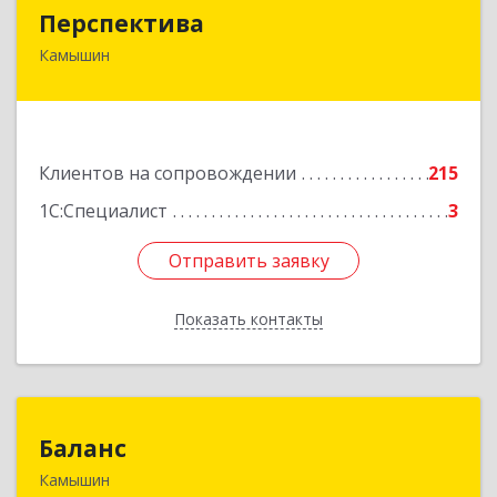
Перспектива
Перспектива
Камышин
403850, Волгоградская обл, Камышин г,
Леонова ул, дом № 26
Подробнее
Клиентов на сопровождении
215
1С:Специалист
3
Отправить заявку
Отправить заявку
Показать контакты
Назад
Баланс
Баланс
Камышин
403876, Волгоградская обл, г.о. город Камышин,