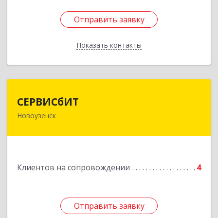
Отправить заявку
Отправить заявку
Показать контакты
Назад
СЕРВИСбИТ
СЕРВИСбИТ
Новоузенск
413 360, Саратовская обл, Новоузенский р-н,
г.Новоузенск, ул. Революции, д.29
Подробнее
Клиентов на сопровождении
4
Отправить заявку
Отправить заявку