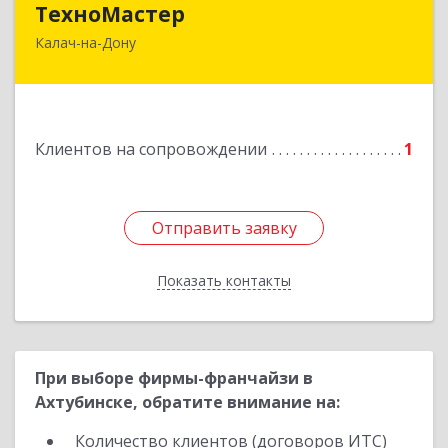
ТехноМастер
Калач-на-Дону
404503, Волгоградская обл, Калач-на-Дону г,
Пархоменко ул, дом № 4, кв. 56
Подробнее
Клиентов на сопровождении
1
Отправить заявку
Отправить заявку
Показать контакты
Назад
При выборе фирмы-франчайзи в
Ахтубинске, обратите внимание на:
Количество клиентов (договоров ИТС)