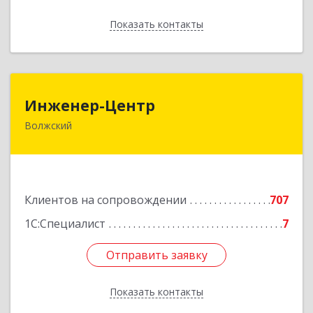
Показать контакты
Назад
Инженер-Центр
Инженер-Центр
Волжский
404120, Волгоградская обл, Волжский г, им
генерала Карбышева ул, дом № 76
Подробнее
Клиентов на сопровождении
707
1С:Специалист
7
Отправить заявку
Отправить заявку
Показать контакты
Назад