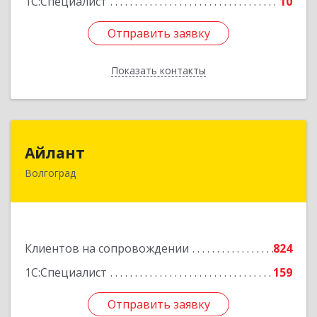
1С:Специалист
10
Отправить заявку
Отправить заявку
Показать контакты
Назад
Айлант
Айлант
Волгоград
400001, Волгоградская обл, Волгоград г, им
Канунникова ул, дом № 11А
Подробнее
Клиентов на сопровождении
824
1С:Специалист
159
Отправить заявку
Отправить заявку