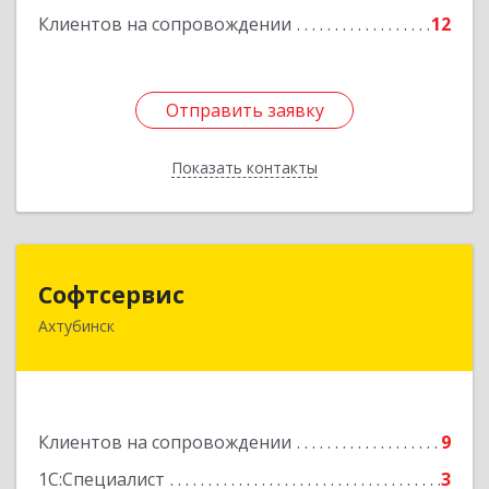
Клиентов на сопровождении
12
Подробнее
Отправить заявку
Отправить заявку
Показать контакты
Назад
Софтсервис
Софтсервис
Ахтубинск
416500, Астраханская обл, Ахтубинский р-н,
Ахтубинск г, Ленина ул, дом № 57
Подробнее
Клиентов на сопровождении
9
1С:Специалист
3