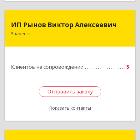
ИП Рынов Виктор Алексеевич
ИП Рынов Виктор Алексеевич
Знаменск
Подробнее
Клиентов на сопровождении
5
Отправить заявку
Отправить заявку
Показать контакты
Назад
ТехноМастер