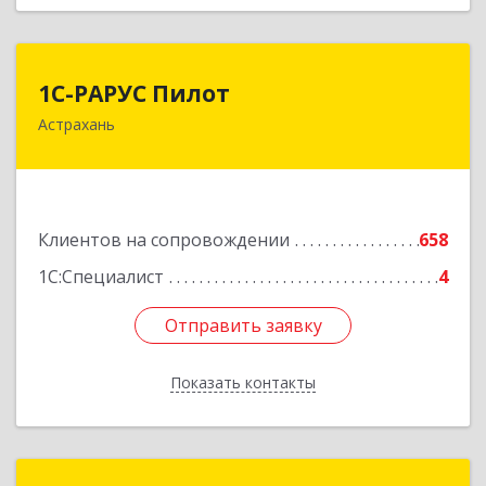
1С-РАРУС Пилот
1С-РАРУС Пилот
Астрахань
414024, Астраханская обл, Астрахань г,
Бакинская ул, корпус 78, пом.28, КОМ. 31
Подробнее
Клиентов на сопровождении
658
1С:Специалист
4
Отправить заявку
Отправить заявку
Показать контакты
Назад