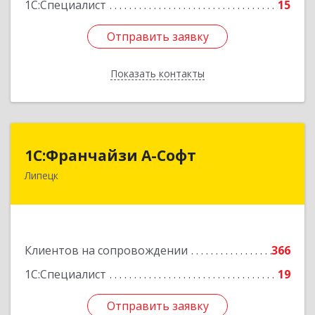
1С:Специалист
15
Отправить заявку
Отправить заявку
Показать контакты
Назад
1С:Франчайзи А-Софт
1С:Франчайзи А-Софт
Липецк
398059, Липецкая обл, Липецк г, Фрунзе ул,
дом № 27
Подробнее
Клиентов на сопровождении
366
1С:Специалист
19
Отправить заявку
Отправить заявку