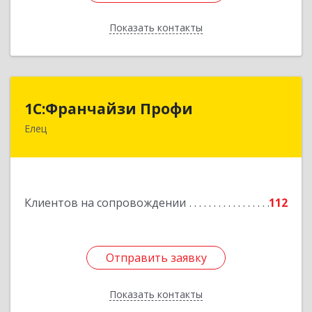
Показать контакты
Назад
1С:Франчайзи Профи
1С:Франчайзи Профи
Елец
399784, Липецкая обл, Елец г, Гагарина ул,
Здание № 3а
Подробнее
Клиентов на сопровождении
112
Отправить заявку
Отправить заявку
Показать контакты
Назад