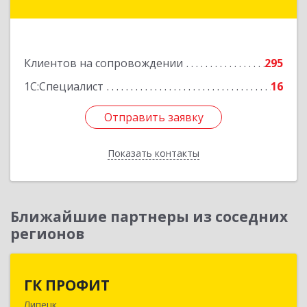
Бахметьева ул, дом № 2Б, пом.I, офис 220
Подробнее
Клиентов на сопровождении
295
1С:Специалист
16
Отправить заявку
Отправить заявку
Показать контакты
Назад
Ближайшие партнеры из соседних
регионов
ГК ПРОФИТ
ГК ПРОФИТ
Липецк