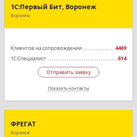
1С:Первый Бит, Воронеж
1С:Первый Бит, Воронеж
Воронеж
394006, Воронежская обл, Воронеж г, 20-летия
Октября ул, дом № 119, оф.711
Подробнее
Клиентов на сопровождении
4469
1С:Специалист
614
Отправить заявку
Отправить заявку
Показать контакты
Назад
ФРЕГАТ
ФРЕГАТ
Воронеж
394006, Воронежская обл, Воронеж г,