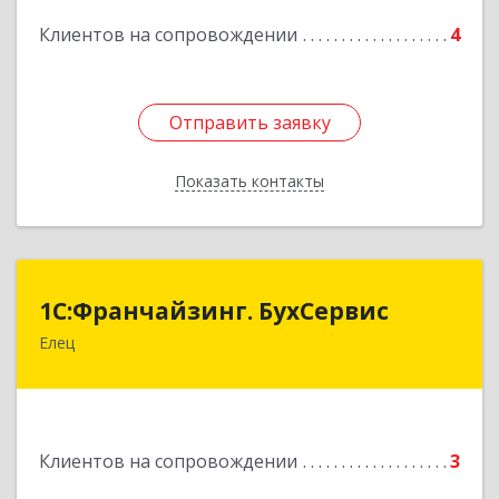
Клиентов на сопровождении
4
Отправить заявку
Отправить заявку
Показать контакты
Назад
1С:Франчайзинг. БухСервис
1С:Франчайзинг. БухСервис
Елец
399780, Липецкая обл, Елецкий р-н, Елец г,
Новоселов ул, дом № 12
Подробнее
Клиентов на сопровождении
3