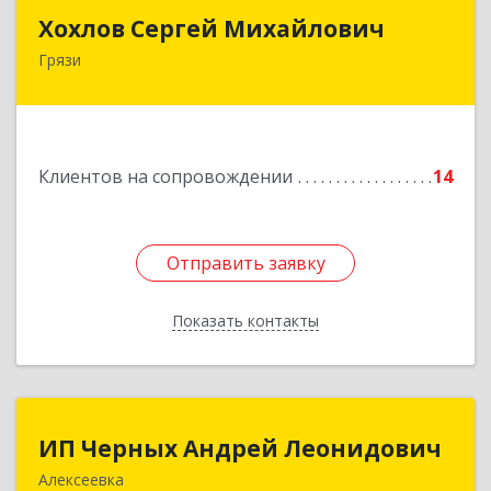
Хохлов Сергей Михайлович
Хохлов Сергей Михайлович
Грязи
399059, Россия, Липецкая обл., г.Грязи,
ул.Рублева, д.31
Подробнее
Клиентов на сопровождении
14
Отправить заявку
Отправить заявку
Показать контакты
Назад
ИП Черных Андрей Леонидович
ИП Черных Андрей Леонидович
Алексеевка
309850, Белгородская обл, Алексеевский р-н,