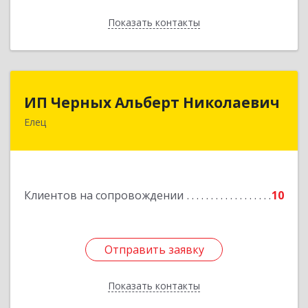
Показать контакты
Назад
ИП Черных Альберт Николаевич
ИП Черных Альберт Николаевич
Елец
399771, Липецкая обл, Елец г, Н.Гусевой ул, 56А
Подробнее
Клиентов на сопровождении
10
Отправить заявку
Отправить заявку
Показать контакты
Назад