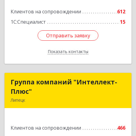
Подробнее
Клиентов на сопровождении
612
1С:Специалист
15
Отправить заявку
Отправить заявку
Показать контакты
Назад
Группа компаний "Интеллект-
Группа компаний "Интеллект-
Плюс"
Плюс"
Липецк
398024, Липецкая обл, Липецк г, Победы пл,
дом № 8, 306
Клиентов на сопровождении
466
Подробнее