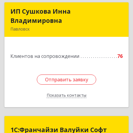
ИП Сушкова Инна
ИП Сушкова Инна
Владимировна
Владимировна
Павловск
396420, Воронежская обл, Павловский р-н,
Павловск г, Цветочная ул, дом № 4/2
Клиентов на сопровождении
76
Подробнее
Отправить заявку
Отправить заявку
Показать контакты
Назад
1С:Франчайзи Валуйки Софт
1С:Франчайзи Валуйки Софт