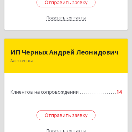
Отправить заявку
Отправить заявку
Показать контакты
Назад
ИП Черных Андрей Леонидович
ИП Черных Андрей Леонидович
Алексеевка
309850, Белгородская обл, Алексеевский р-н,
Алексеевка г, Совхозная ул, дом № 23, кв.2
Подробнее
Клиентов на сопровождении
14
Отправить заявку
Отправить заявку
Показать контакты
Назад