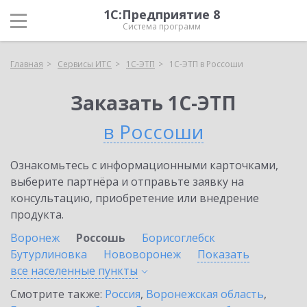
1С:Предприятие 8
Система программ
Главная
Сервисы ИТС
1С-ЭТП
1С-ЭТП в Россоши
Заказать 1С-ЭТП
в Россоши
Ознакомьтесь с информационными карточками,
выберите партнёра и отправьте заявку на
консультацию, приобретение или внедрение
продукта.
Воронеж
Россошь
Борисоглебск
Бутурлиновка
Нововоронеж
Показать
все населенные
пункты
Смотрите также:
Россия
,
Воронежская область
,