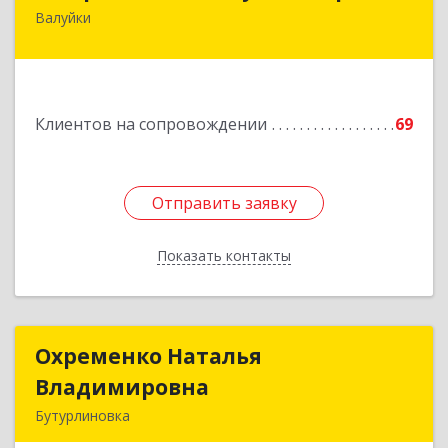
Валуйки
309996, Белгородская обл, Валуйки г, Горького,
дом № 21, кв.21
Подробнее
Клиентов на сопровождении
69
Отправить заявку
Отправить заявку
Показать контакты
Назад
Охременко Наталья
Охременко Наталья
Владимировна
Владимировна
Бутурлиновка