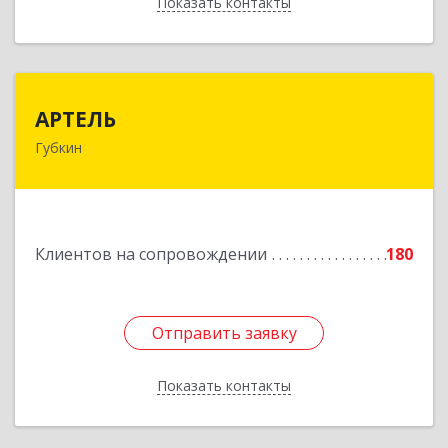
Показать контакты
Назад
АРТЕЛЬ
АРТЕЛЬ
Губкин
309181, Белгородская обл, Губкинский р-н,
Губкин г, Мира ул, дом № 20, оф.506
Подробнее
Клиентов на сопровождении
180
Отправить заявку
Отправить заявку
Показать контакты
Назад