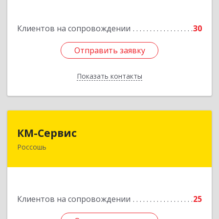
Россошь г,ул Октябрьская 76 Г
Клиентов на сопровождении
30
Подробнее
Отправить заявку
Отправить заявку
Показать контакты
Назад
КМ-Сервис
КМ-Сервис
Россошь
396650, Воронежская обл, Россошанский р-н,
Россошь г, Мира ул, дом № 42,2
Подробнее
Клиентов на сопровождении
25