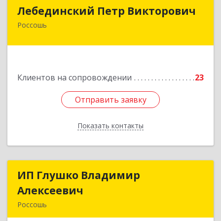
Лебединский Петр Викторович
Лебединский Петр Викторович
Россошь
396650, Воронежская обл., г. Россошь, пер.
Крамского 11
Подробнее
Клиентов на сопровождении
23
Отправить заявку
Отправить заявку
Показать контакты
Назад
ИП Глушко Владимир
ИП Глушко Владимир
Алексеевич
Алексеевич
Россошь
396650, Воронежская обл, Россошанский р-н,