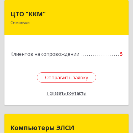
ЦТО "ККМ"
ЦТО "ККМ"
Семилуки
Подробнее
Клиентов на сопровождении
5
Отправить заявку
Отправить заявку
Показать контакты
Назад
Компьютеры ЭЛСИ
Компьютеры ЭЛСИ