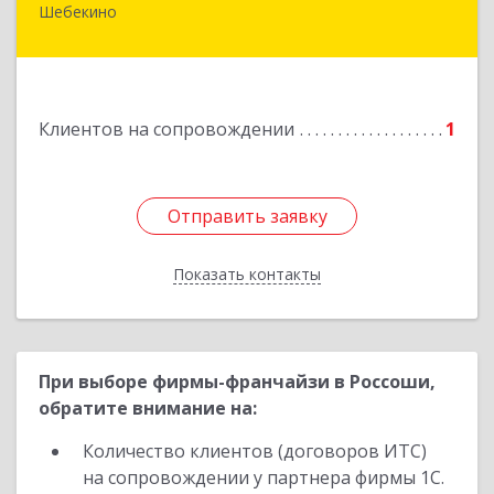
Шебекино
309290, Белгородская обл, Шебекино,
ул.Ленина , д.12
Подробнее
Клиентов на сопровождении
1
Отправить заявку
Отправить заявку
Показать контакты
Назад
При выборе фирмы-франчайзи в Россоши,
обратите внимание на:
Количество клиентов (договоров ИТС)
на сопровождении у партнера фирмы 1С.