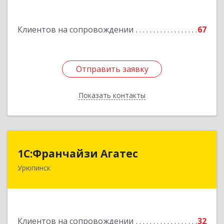
Подробнее
Клиентов на сопровождении
67
Отправить заявку
Отправить заявку
Показать контакты
Назад
1С:Франчайзи Агатес
1С:Франчайзи Агатес
Урюпинск
403113, Волгоградская обл, Урюпинск г, Ленина
пр-кт, дом № 90а
Подробнее
Клиентов на сопровождении
32