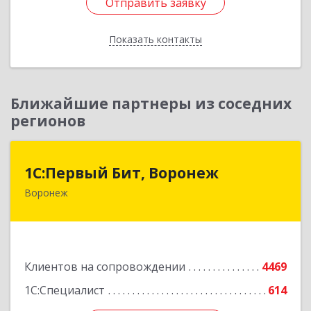
Отправить заявку
Отправить заявку
Показать контакты
Назад
Ближайшие партнеры из соседних
регионов
1С:Первый Бит, Воронеж
1С:Первый Бит, Воронеж
Воронеж
394006, Воронежская обл, Воронеж г, 20-летия
Октября ул, дом № 119, оф.711
Подробнее
Клиентов на сопровождении
4469
1С:Специалист
614