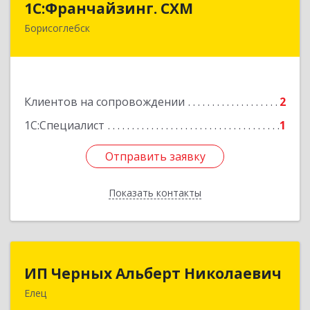
1С:Франчайзинг. СХМ
Борисоглебск
397165, Воронежская обл, Борисоглебский р-н,
Борисоглебск г, Матросовская ул, дом № 127
Подробнее
Клиентов на сопровождении
2
1С:Специалист
1
Отправить заявку
Отправить заявку
Показать контакты
Назад
ИП Черных Альберт Николаевич
ИП Черных Альберт Николаевич
Елец
399771, Липецкая обл, Елец г, Н.Гусевой ул, 56А