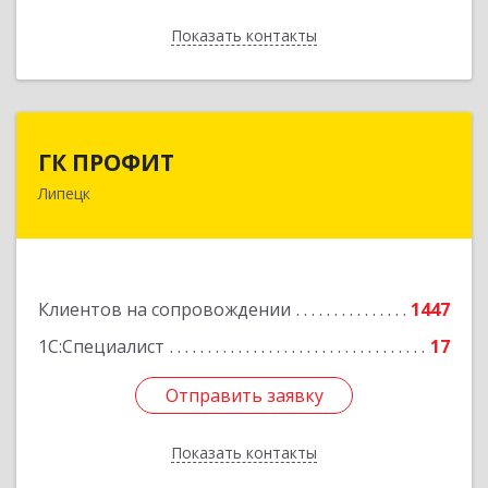
Показать контакты
Назад
ГК ПРОФИТ
ГК ПРОФИТ
Липецк
398001, Липецкая обл, Липецк г, Советская ул,
дом № 66Б, пом.8
Подробнее
Клиентов на сопровождении
1447
1С:Специалист
17
Отправить заявку
Отправить заявку
Показать контакты
Назад