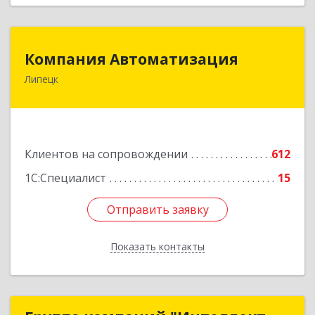
Компания Автоматизация
Компания Автоматизация
Липецк
398001, Липецкая обл, Липецк г, Победы пл,
дом № 8
Подробнее
Клиентов на сопровождении
612
1С:Специалист
15
Отправить заявку
Отправить заявку
Показать контакты
Назад