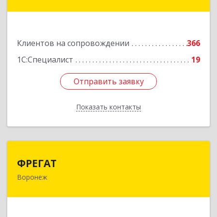
дом № 27
Подробнее
Клиентов на сопровождении
366
1С:Специалист
19
Отправить заявку
Отправить заявку
Показать контакты
Назад
ФРЕГАТ
ФРЕГАТ
Воронеж
394006, Воронежская обл, Воронеж г,
Бахметьева ул, дом № 2Б, пом.I, офис 220
Подробнее