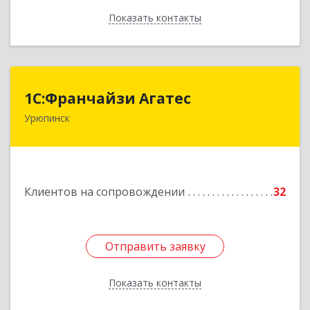
Показать контакты
Назад
1С:Франчайзи Агатес
1С:Франчайзи Агатес
Урюпинск
403113, Волгоградская обл, Урюпинск г, Ленина
пр-кт, дом № 90а
Подробнее
Клиентов на сопровождении
32
Отправить заявку
Отправить заявку
Показать контакты
Назад