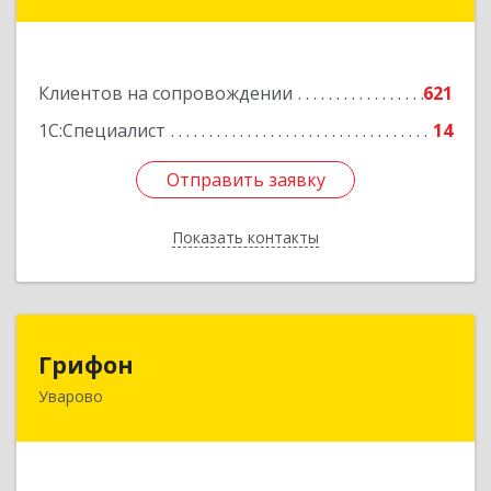
ул, дом № 191
Подробнее
Клиентов на сопровождении
621
1С:Специалист
14
Отправить заявку
Отправить заявку
Показать контакты
Назад
Грифон
Грифон
Уварово
393461, Тамбовская обл, Уварово г, Южная ул,
дом № 40А
Подробнее