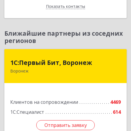
Показать контакты
Назад
Ближайшие партнеры из соседних
регионов
1С:Первый Бит, Воронеж
1С:Первый Бит, Воронеж
Воронеж
394006, Воронежская обл, Воронеж г, 20-летия
Октября ул, дом № 119, оф.711
Подробнее
Клиентов на сопровождении
4469
1С:Специалист
614
Отправить заявку
Отправить заявку