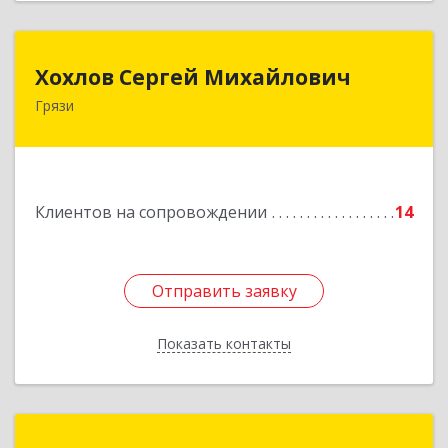
Хохлов Сергей Михайлович
Хохлов Сергей Михайлович
Грязи
399059, Россия, Липецкая обл., г.Грязи,
ул.Рублева, д.31
Подробнее
Клиентов на сопровождении
14
Отправить заявку
Отправить заявку
Показать контакты
Назад
1С:Франчайзинг. СХМ