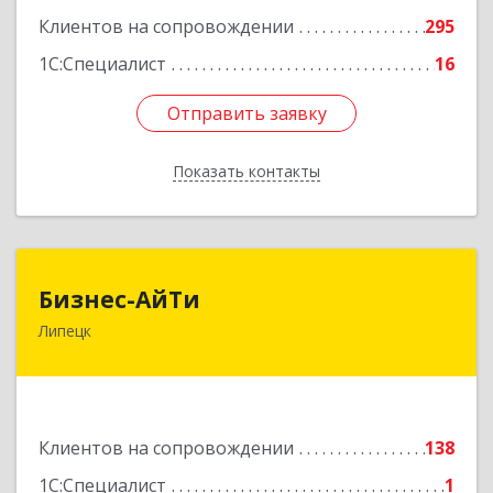
Клиентов на сопровождении
295
1С:Специалист
16
Отправить заявку
Отправить заявку
Показать контакты
Назад
Бизнес-АйТи
Бизнес-АйТи
Липецк
398008, Липецкая обл, Липецк г, 50 лет НЛМК
ул, дом № 11, пом.18
Подробнее
Клиентов на сопровождении
138
1С:Специалист
1