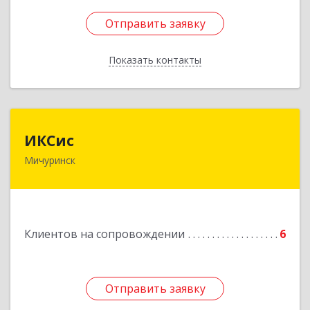
Отправить заявку
Отправить заявку
Показать контакты
Назад
ИКСис
ИКСис
Мичуринск
393761, Тамбовская обл, Мичуринск г,
Набережная ул, дом № 275
Подробнее
Клиентов на сопровождении
6
Отправить заявку
Отправить заявку