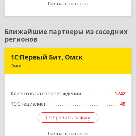
Показать контакты
Назад
Ближайшие партнеры из соседних
регионов
1С:Первый Бит, Омск
1С:Первый Бит, Омск
Омск
644099, Омская обл, Омск г, Гагарина ул, дом №
14, оф.208
Клиентов на сопровождении
1242
Подробнее
1С:Специалист
49
Отправить заявку
Отправить заявку
Показать контакты
Назад