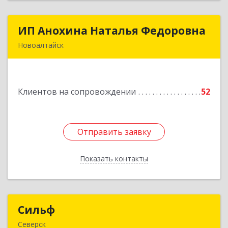
ИП Анохина Наталья Федоровна
ИП Анохина Наталья Федоровна
Новоалтайск
658041, Алтайский край, Новоалтайск г,
Белоярская ул, дом № 132
Клиентов на сопровождении
52
Подробнее
Отправить заявку
Отправить заявку
Показать контакты
Назад
Сильф
Сильф
Северск