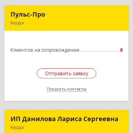
Пульс-Про
Пульс-Про
Бердск
633010, Новосибирская обл, Бердск, Ленина,
дом № 89/8, оф.509
Клиентов на сопровождении
6
Подробнее
Отправить заявку
Отправить заявку
Показать контакты
Назад
ИП Данилова Лариса Сергеевна
ИП Данилова Лариса Сергеевна
Бердск