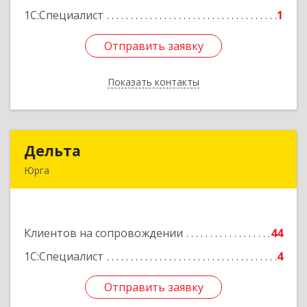
1С:Специалист
1
Отправить заявку
Отправить заявку
Показать контакты
Назад
Дельта
Дельта
Юрга
652050, Кемеровская область - Кузбасс обл,
Юрга г, Ленинградская ул, дом № 52, оф.32
Клиентов на сопровождении
44
Подробнее
1С:Специалист
4
Отправить заявку
Отправить заявку