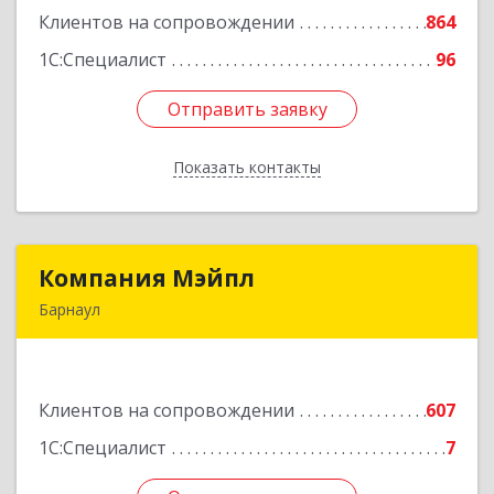
Клиентов на сопровождении
864
Подробнее
1С:Специалист
96
Отправить заявку
Отправить заявку
Показать контакты
Назад
Компания Мэйпл
Компания Мэйпл
Барнаул
656038, Алтайский край, Барнаул г,
Комсомольский пр-кт, дом № 112
Клиентов на сопровождении
607
Подробнее
1С:Специалист
7