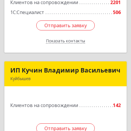
Клиентов на сопровождении
2201
Подробнее
1С:Специалист
506
Отправить заявку
Отправить заявку
Показать контакты
Назад
ИП Кучин Владимир Васильевич
ИП Кучин Владимир Васильевич
Куйбышев
632387, Новосибирская обл, Куйбышев г,
Тургенева ул, дом № 4
Клиентов на сопровождении
142
Подробнее
Отправить заявку
Отправить заявку