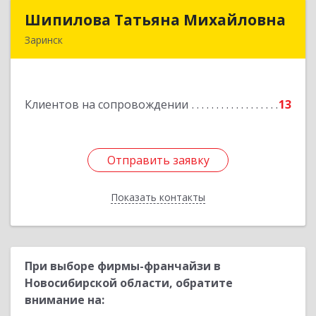
Шипилова Татьяна Михайловна
Шипилова Татьяна Михайловна
Заринск
Подробнее
Клиентов на сопровождении
13
Отправить заявку
Отправить заявку
Показать контакты
Назад
При выборе фирмы-франчайзи в
Новосибирской области, обратите
внимание на: