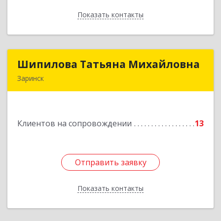
Показать контакты
Назад
Шипилова Татьяна Михайловна
Шипилова Татьяна Михайловна
Заринск
Подробнее
Клиентов на сопровождении
13
Отправить заявку
Отправить заявку
Показать контакты
Назад