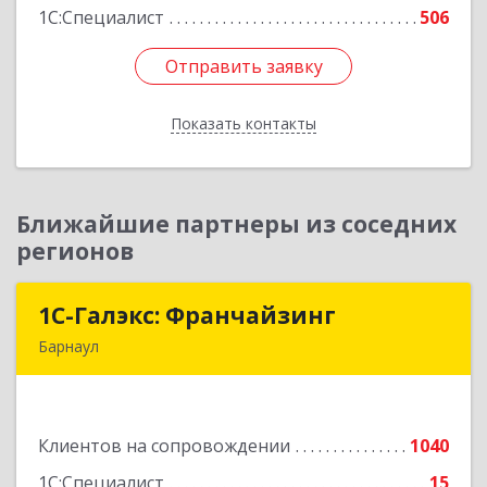
1С:Специалист
506
Отправить заявку
Отправить заявку
Показать контакты
Назад
Ближайшие партнеры из соседних
регионов
1С-Галэкс: Франчайзинг
1С-Галэкс: Франчайзинг
Барнаул
656015, Алтайский край, Барнаул г, Деповская
ул, дом № 7, каб.А-105
Клиентов на сопровождении
1040
Подробнее
1С:Специалист
15