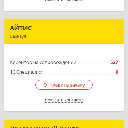
АЙТИС
АЙТИС
Барнаул
656067, Алтайский край, Барнаул г, Взлетная ул,
дом № 65
Клиентов на сопровождении
527
Подробнее
1С:Специалист
9
Отправить заявку
Отправить заявку
Показать контакты
Назад