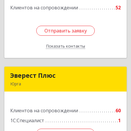
Клиентов на сопровождении
52
Подробнее
Отправить заявку
Отправить заявку
Показать контакты
Назад
Эверест Плюс
Эверест Плюс
Юрга
652055, Кемеровская обл, Юрга г, Московская
ул, дом № 9, оф.1
Клиентов на сопровождении
60
Подробнее
1С:Специалист
1