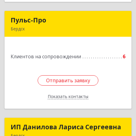
Пульс-Про
Пульс-Про
Бердск
633010, Новосибирская обл, Бердск, Ленина,
дом № 89/8, оф.509
Клиентов на сопровождении
6
Подробнее
Отправить заявку
Отправить заявку
Показать контакты
Назад
ИП Данилова Лариса Сергеевна
ИП Данилова Лариса Сергеевна
Бердск