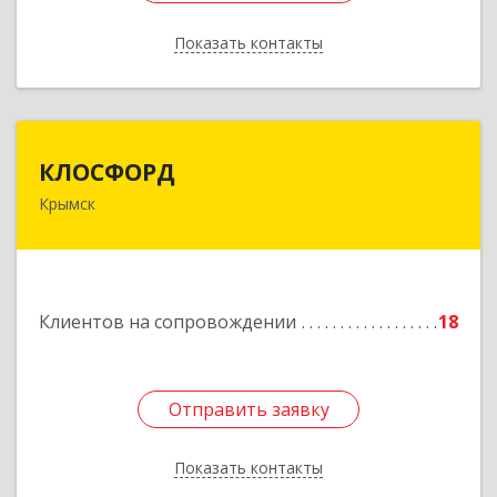
Показать контакты
Назад
КЛОСФОРД
КЛОСФОРД
Крымск
353380, Краснодарский край, Крымский р-н,
Крымск г, Карла Либкнехта ул, дом № 36Б, оф.2
Подробнее
Клиентов на сопровождении
18
Отправить заявку
Отправить заявку
Показать контакты
Назад