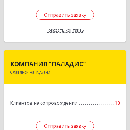
Отправить заявку
Отправить заявку
Показать контакты
Назад
КОМПАНИЯ "ПАЛАДИС"
КОМПАНИЯ "ПАЛАДИС"
Славянск-на-Кубани
353560, Краснодарский край, Славянский р-н,
Славянск-на-Кубани г, Краснофлотская ул, дом
№ 19, оф.1
Подробнее
Клиентов на сопровождении
10
Отправить заявку
Отправить заявку