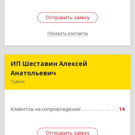
Отправить заявку
Отправить заявку
Показать контакты
Назад
ИП Шеставин Алексей
ИП Шеставин Алексей
Анатольевич
Анатольевич
Туапсе
352800, Краснодарский край, Туапсинский р-н,
Туапсе г, Красных Командиров ул, дом № 22Б
Клиентов на сопровождении
14
Подробнее
Отправить заявку
Отправить заявку