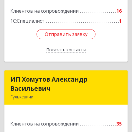
Подробнее
Клиентов на сопровождении
16
1С:Специалист
1
Отправить заявку
Отправить заявку
Показать контакты
Назад
ИП Хомутов Александр
ИП Хомутов Александр
Васильевич
Васильевич
Гулькевичи
352190, Краснодарский край, Гулькевичи г, 50
лет ВЛКСМ ул, дом № 21, кв.2
Клиентов на сопровождении
35
Подробнее