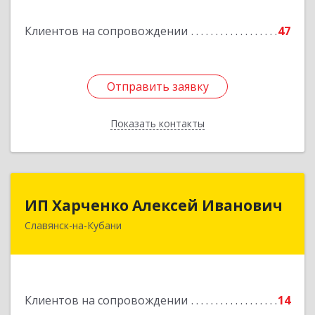
Подробнее
Клиентов на сопровождении
47
Отправить заявку
Отправить заявку
Показать контакты
Назад
ИП Харченко Алексей Иванович
ИП Харченко Алексей Иванович
Славянск-на-Кубани
353 579, Краснодарский край, ст.Петровская,
ул.Кирпичная д.32
Подробнее
Клиентов на сопровождении
14