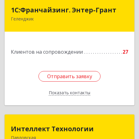
1С:Франчайзинг. Энтер-Грант
1С:Франчайзинг. Энтер-Грант
Геленджик
353467, Краснодарский край, Геленджик г,
Дачная ул, дом № 17
Подробнее
Клиентов на сопровождении
27
Отправить заявку
Отправить заявку
Показать контакты
Назад
Интеллект Технологии
Интеллект Технологии
Павловская
352040, Краснодарский край, Павловский р-н,