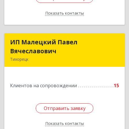
Показать контакты
Назад
ИП Малецкий Павел
ИП Малецкий Павел
Вячеславович
Вячеславович
Тихорецк
352120, Краснодарский край, Тихорецкий р-н,
Тихорецк г, Меньшикова ул, дом № 127, кв.13
Клиентов на сопровождении
15
Подробнее
Отправить заявку
Отправить заявку
Показать контакты
Назад