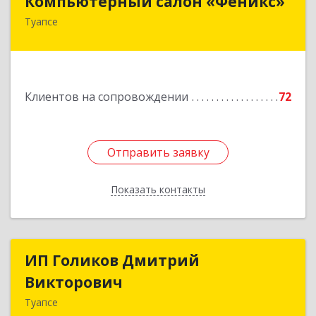
Компьютерный салон «Феникс»
Туапсе
352800, Краснодарский край, Туапсинский р-н,
Туапсе г, Красной Армии ул, дом № 22
Подробнее
Клиентов на сопровождении
72
Отправить заявку
Отправить заявку
Показать контакты
Назад
ИП Голиков Дмитрий
ИП Голиков Дмитрий
Викторович
Викторович
Туапсе