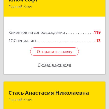
Горячий Ключ
353287, Краснодарский край, Горячий Ключ г,
Первомайский п, Бендуса ул, дом № 13
Подробнее
Клиентов на сопровождении
119
1С:Специалист
13
Отправить заявку
Отправить заявку
Показать контакты
Назад
Стась Анастасия Николаевна
Стась Анастасия Николаевна
Горячий Ключ
353290, г. Горячий Ключ, ул. Ленина, д. 242,
кв.23