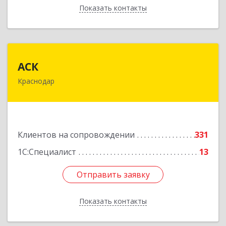
Показать контакты
Назад
АСК
АСК
Краснодар
350900, Краснодарский край, Краснодар г,
Яхонтовая ул, дом № 2, оф.102
Подробнее
Клиентов на сопровождении
331
1С:Специалист
13
Отправить заявку
Отправить заявку
Показать контакты
Назад