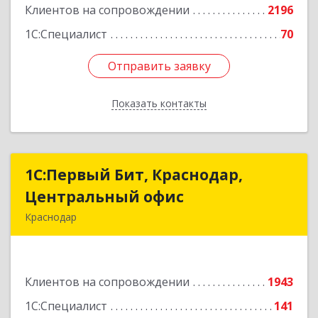
Клиентов на сопровождении
2196
1С:Специалист
70
Отправить заявку
Отправить заявку
Показать контакты
Назад
1С:Первый Бит, Краснодар,
1С:Первый Бит, Краснодар,
Центральный офис
Центральный офис
Краснодар
350051, Краснодарский край, Краснодар г,
Монтажников ул, дом № 1/4, пом.3-12,14
Клиентов на сопровождении
1943
Подробнее
1С:Специалист
141