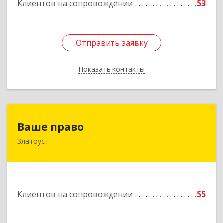
Клиентов на сопровождении
53
Отправить заявку
Отправить заявку
Показать контакты
Назад
Ваше право
Ваше право
Златоуст
456219, Челябинская обл, Златоуст г,
Молодежный кв-л, дом № 7, кв.136
Подробнее
Клиентов на сопровождении
55