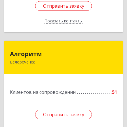
Отправить заявку
Отправить заявку
Показать контакты
Назад
Алгоритм
Алгоритм
Белореченск
352630, Краснодарский край, Белореченский р-
н, Белореченск г, Гоголя ул, дом № 53, кв.75
Подробнее
Клиентов на сопровождении
51
Отправить заявку
Отправить заявку