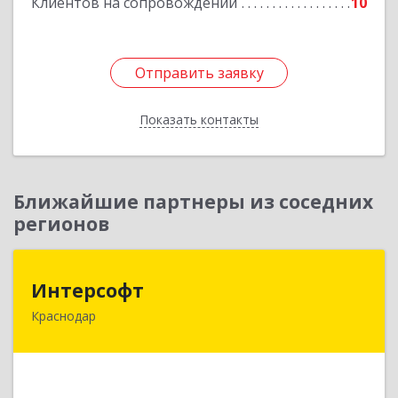
Клиентов на сопровождении
10
Отправить заявку
Отправить заявку
Показать контакты
Назад
Ближайшие партнеры из соседних
регионов
Интерсофт
Интерсофт
Краснодар
350020, Краснодарский край, Краснодар г,
Рашпилевская ул, дом № 179/1, оф.618
Подробнее