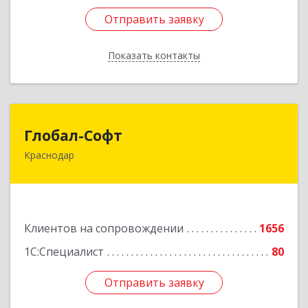
Отправить заявку
Отправить заявку
Показать контакты
Назад
Глобал-Софт
Глобал-Софт
Краснодар
350018, Краснодарский край, Краснодар г,
Сормовская ул, дом № 7
Подробнее
Клиентов на сопровождении
1656
1С:Специалист
80
Отправить заявку
Отправить заявку