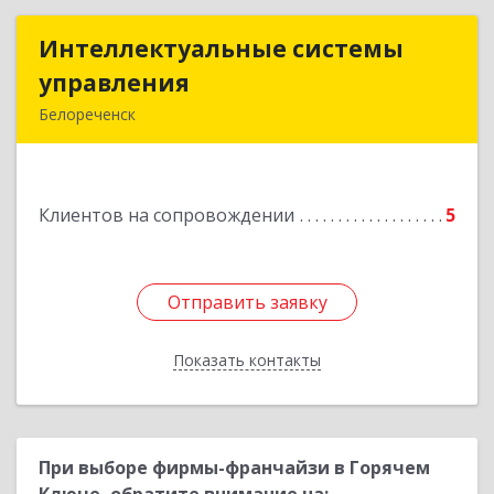
Интеллектуальные системы
Интеллектуальные системы
управления
управления
Белореченск
352630, Краснодарский край, Белореченск г,
Луценко ул, дом № 103
Клиентов на сопровождении
5
Подробнее
Отправить заявку
Отправить заявку
Показать контакты
Назад
При выборе фирмы-франчайзи в Горячем