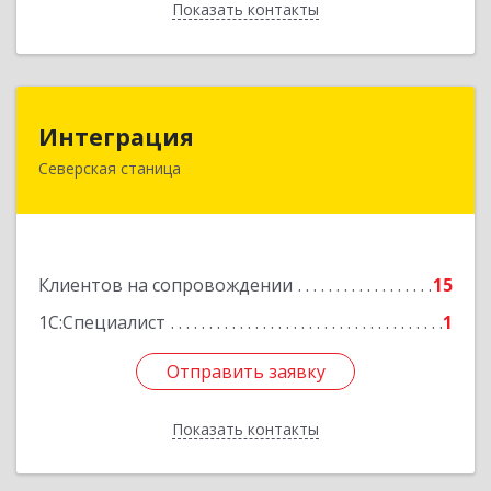
Показать контакты
Назад
Интеграция
Интеграция
Северская станица
353240, Краснодарский край, Северская ст-ца,
Первомайская ул, дом № 28
Подробнее
Клиентов на сопровождении
15
1С:Специалист
1
Отправить заявку
Отправить заявку
Показать контакты
Назад