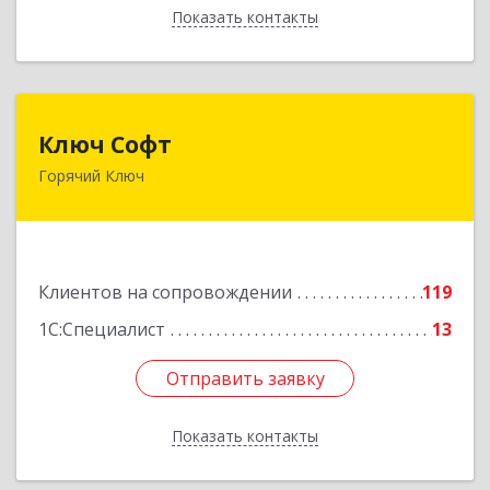
Показать контакты
Назад
Ключ Софт
Ключ Софт
Горячий Ключ
353287, Краснодарский край, Горячий Ключ г,
Первомайский п, Бендуса ул, дом № 13
Подробнее
Клиентов на сопровождении
119
1С:Специалист
13
Отправить заявку
Отправить заявку
Показать контакты
Назад