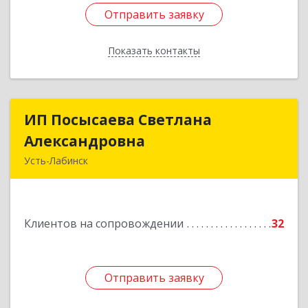
Отправить заявку
Отправить заявку
Показать контакты
Назад
ИП Посысаева Светлана
ИП Посысаева Светлана
Александровна
Александровна
Усть-Лабинск
352330, Краснодарский край, Усть-Лабинск г,
Зои Космодемьянской ул, дом № 192
Клиентов на сопровождении
32
Подробнее
Отправить заявку
Отправить заявку