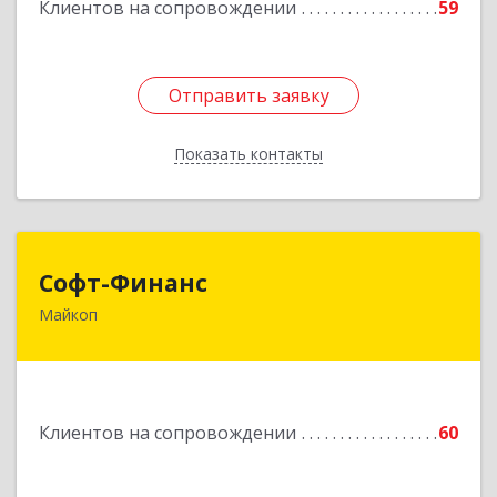
Клиентов на сопровождении
59
Отправить заявку
Отправить заявку
Показать контакты
Назад
Софт-Финанс
Софт-Финанс
Майкоп
385006, Адыгея Респ, Майкоп г, Калинина ул,
дом № 210С
Подробнее
Клиентов на сопровождении
60