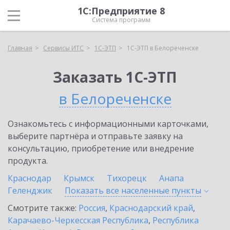
1С:Предприятие 8
Система программ
Главная
Сервисы ИТС
1С-ЭТП
1С-ЭТП в Белореченске
Заказать 1С-ЭТП
в Белореченске
Ознакомьтесь с информационными карточками,
выберите партнёра и отправьте заявку на
консультацию, приобретение или внедрение
продукта.
Краснодар
Крымск
Тихорецк
Анапа
Геленджик
Показать все населенные
пункты
Смотрите также:
Россия
,
Краснодарский край
,
Карачаево-Черкесская Республика
,
Республика