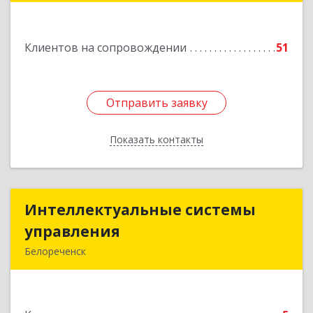
Подробнее
Клиентов на сопровождении
51
Отправить заявку
Отправить заявку
Показать контакты
Назад
Интеллектуальные системы
Интеллектуальные системы
управления
управления
Белореченск
352630, Краснодарский край, Белореченск г,
Луценко ул, дом № 103