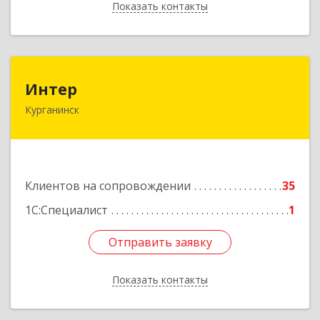
Показать контакты
Назад
Интер
Интер
Курганинск
352430, Краснодарский край, Курганинск г,
Матросова ул, дом № 151
Подробнее
Клиентов на сопровождении
35
1С:Специалист
1
Отправить заявку
Отправить заявку
Показать контакты
Назад