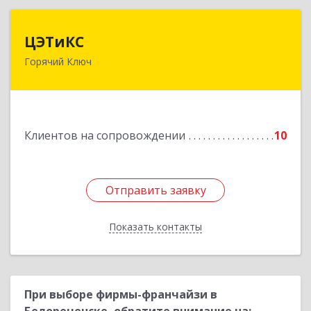
ЦЭТиКС
ЦЭТиКС
Горячий Ключ
353290, Краснодарский край, Горячий Ключ г,
Ленина ул, дом № 208, оф.21
Подробнее
Клиентов на сопровождении
10
Отправить заявку
Отправить заявку
Показать контакты
Назад
При выборе фирмы-франчайзи в