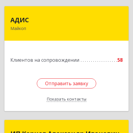
АДИС
АДИС
Майкоп
385006, Адыгея Респ, Майкоп г,
Краснооктябрьская ул, дом № 59, кв.1
Подробнее
Клиентов на сопровождении
58
Отправить заявку
Отправить заявку
Показать контакты
Назад
ИП Корнев Александр Иванович