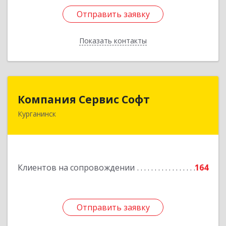
Отправить заявку
Отправить заявку
Показать контакты
Назад
Компания Сервис Софт
Компания Сервис Софт
Курганинск
352430, Краснодарский край, Курганинск г,
Розы Люксембург ул, дом № 333
Подробнее
Клиентов на сопровождении
164
Отправить заявку
Отправить заявку