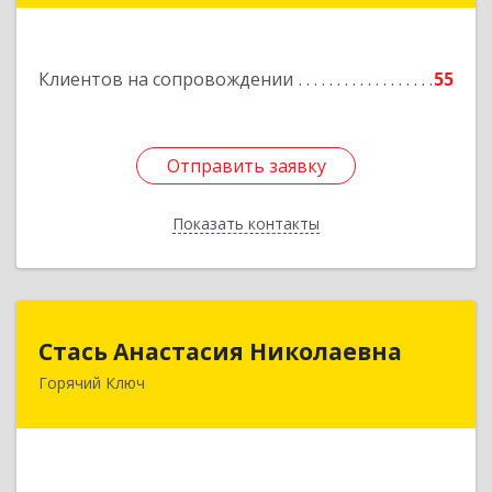
Подробнее
Клиентов на сопровождении
55
Отправить заявку
Отправить заявку
Показать контакты
Назад
Стась Анастасия Николаевна
Стась Анастасия Николаевна
Горячий Ключ
353290, г. Горячий Ключ, ул. Ленина, д. 242,
кв.23
Подробнее