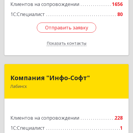
Клиентов на сопровождении
1656
1С:Специалист
80
Отправить заявку
Отправить заявку
Показать контакты
Назад
Компания "Инфо-Софт"
Компания "Инфо-Софт"
Лабинск
352500, Краснодарский край, Лабинский р-н,
Лабинск г, Константинова ул, дом № 72
Подробнее
Клиентов на сопровождении
228
1С:Специалист
1