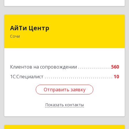
АйТи Центр
АйТи Центр
Сочи
354000, Краснодарский край, Сочи, Московская
ул, дом № 19
Подробнее
Клиентов на сопровождении
560
1С:Специалист
10
Отправить заявку
Отправить заявку
Показать контакты
Назад