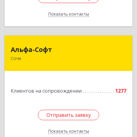
Показать контакты
Назад
Альфа-Софт
Альфа-Софт
Сочи
354000, Краснодарский край, Сочи г, Роз ул,
дом № 119, этаж 3
Подробнее
Клиентов на сопровождении
1277
Отправить заявку
Отправить заявку
Показать контакты
Назад