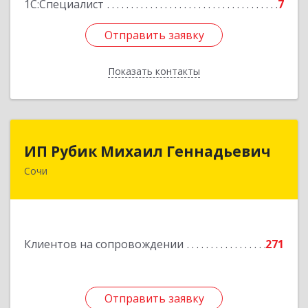
1С:Специалист
7
Отправить заявку
Отправить заявку
Показать контакты
Назад
ИП Рубик Михаил Геннадьевич
ИП Рубик Михаил Геннадьевич
Сочи
354003, Краснодарский край, Сочи г,
Макаренко ул, дом № 6/2
Подробнее
Клиентов на сопровождении
271
Отправить заявку
Отправить заявку