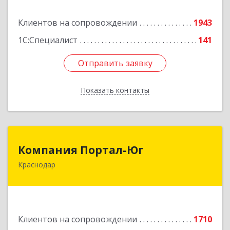
Клиентов на сопровождении
1943
Подробнее
1С:Специалист
141
Отправить заявку
Отправить заявку
Показать контакты
Назад
Компания Портал-Юг
Компания Портал-Юг
Краснодар
350015, Краснодарский край, Краснодар г,
Путевая ул, дом № 1, кв.309
Подробнее
Клиентов на сопровождении
1710