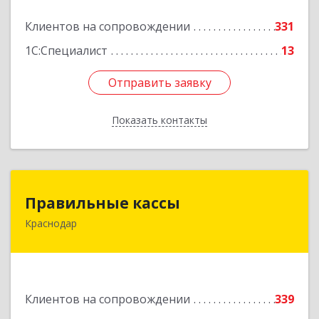
Подробнее
Клиентов на сопровождении
331
1С:Специалист
13
Отправить заявку
Отправить заявку
Показать контакты
Назад
Правильные кассы
Правильные кассы
Краснодар
350075, Краснодарский край, Краснодар г, им
Стасова ул, дом № 184, оф.16
Подробнее
Клиентов на сопровождении
339