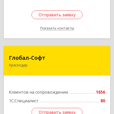
Отправить заявку
Отправить заявку
Показать контакты
Назад
Глобал-Софт
Глобал-Софт
Краснодар
350018, Краснодарский край, Краснодар г,
Сормовская ул, дом № 7
Подробнее
Клиентов на сопровождении
1656
1С:Специалист
80
Отправить заявку
Отправить заявку