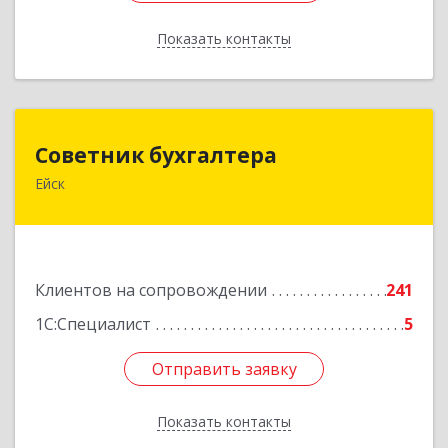
Показать контакты
Назад
Советник бухгалтера
Советник бухгалтера
Ейск
353691, Краснодарский край, Ейский р-н, Ейск г,
Красная ул, дом №45/2, оф.4
Подробнее
Клиентов на сопровождении
241
1С:Специалист
5
Отправить заявку
Отправить заявку
Показать контакты
Назад