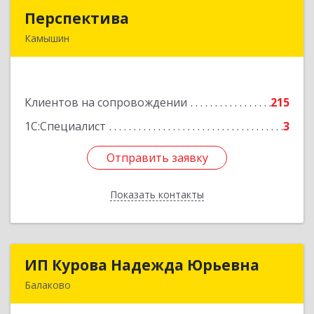
Перспектива
Перспектива
Камышин
403850, Волгоградская обл, Камышин г,
Леонова ул, дом № 26
Клиентов на сопровождении
215
Подробнее
1С:Специалист
3
Отправить заявку
Отправить заявку
Показать контакты
Назад
ИП Курова Надежда Юрьевна
ИП Курова Надежда Юрьевна
Балаково
413857, Саратовская обл, Балаково г,