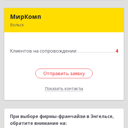
МирКомп
МирКомп
Вольск
412900, Саратовская обл, Вольск г,
Володарского ул, дом № 86
Клиентов на сопровождении
4
Подробнее
Отправить заявку
Отправить заявку
Показать контакты
Назад
При выборе фирмы-франчайзи в Энгельсе,
обратите внимание на: