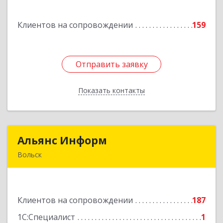
Комсомольская ул, дом № 51, кв.81
Клиентов на сопровождении
159
Подробнее
Отправить заявку
Отправить заявку
Показать контакты
Назад
Альянс Информ
Альянс Информ
Вольск
412906, Саратовская обл, Вольск г,
Чернышевского ул, дом № 73А
Клиентов на сопровождении
187
Подробнее
1С:Специалист
1