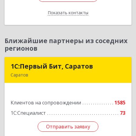
Показать контакты
Назад
Ближайшие партнеры из соседних
регионов
1С:Первый Бит, Саратов
1С:Первый Бит, Саратов
Саратов
410005, Саратовская обл, Саратов г,
Астраханская ул, дом № 87, корпус 50
Клиентов на сопровождении
1585
Подробнее
1С:Специалист
73
Отправить заявку
Отправить заявку