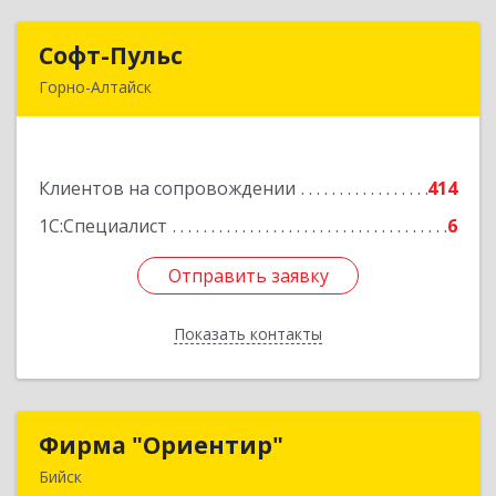
Софт-Пульс
Софт-Пульс
Горно-Алтайск
649006, Алтай Респ, Горно-Алтайск г,
Комсомольская ул, дом № 13
Клиентов на сопровождении
414
Подробнее
1С:Специалист
6
Отправить заявку
Отправить заявку
Показать контакты
Назад
Фирма "Ориентир"
Фирма "Ориентир"
Бийск