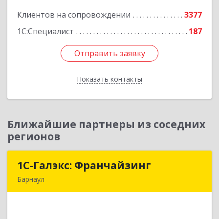
Подробнее
Клиентов на сопровождении
3377
1С:Специалист
187
Отправить заявку
Отправить заявку
Показать контакты
Назад
Ближайшие партнеры из соседних
регионов
1С-Галэкс: Франчайзинг
1С-Галэкс: Франчайзинг
Барнаул
656015, Алтайский край, Барнаул г, Деповская
ул, дом № 7, каб.А-105