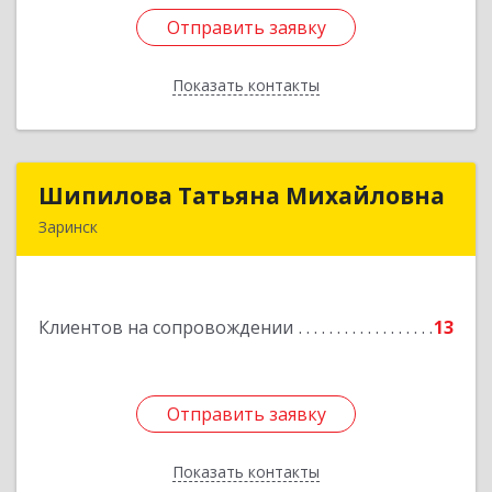
Отправить заявку
Отправить заявку
Показать контакты
Назад
Шипилова Татьяна Михайловна
Шипилова Татьяна Михайловна
Заринск
Подробнее
Клиентов на сопровождении
13
Отправить заявку
Отправить заявку
Показать контакты
Назад