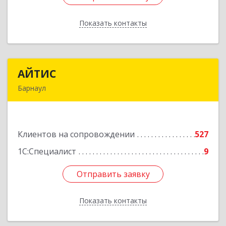
Показать контакты
Назад
АЙТИС
АЙТИС
Барнаул
656067, Алтайский край, Барнаул г, Взлетная ул,
дом № 65
Клиентов на сопровождении
527
Подробнее
1С:Специалист
9
Отправить заявку
Отправить заявку
Показать контакты
Назад