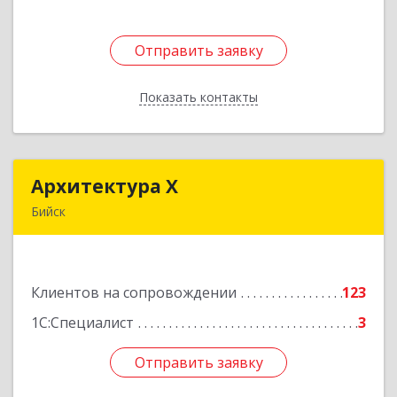
Отправить заявку
Отправить заявку
Показать контакты
Назад
Архитектура Х
Архитектура Х
Бийск
659300, Алтайский край, Бийск г, Турусова ул,
дом № 3
Клиентов на сопровождении
123
Подробнее
1С:Специалист
3
Отправить заявку
Отправить заявку