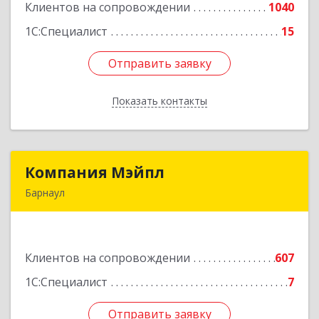
Клиентов на сопровождении
1040
Подробнее
1С:Специалист
15
Отправить заявку
Отправить заявку
Показать контакты
Назад
Компания Мэйпл
Компания Мэйпл
Барнаул
656038, Алтайский край, Барнаул г,
Комсомольский пр-кт, дом № 112
Клиентов на сопровождении
607
Подробнее
1С:Специалист
7
Отправить заявку
Отправить заявку