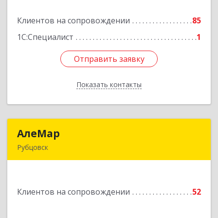
Клиентов на сопровождении
85
Подробнее
1С:Специалист
1
Отправить заявку
Отправить заявку
Показать контакты
Назад
АлеМар
АлеМар
Рубцовск
658210, Алтайский край, Рубцовск г,
Комсомольская ул, дом № 80
Клиентов на сопровождении
52
Подробнее