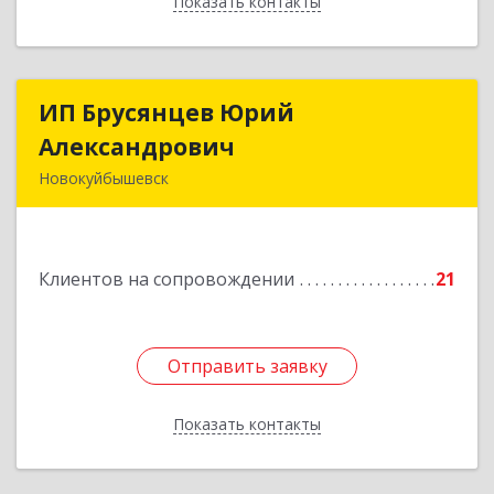
Показать контакты
Назад
ИП Брусянцев Юрий
ИП Брусянцев Юрий
Александрович
Александрович
Новокуйбышевск
446200, Самарская обл, Новокуйбышевск г,
Гагарина 11
Клиентов на сопровождении
21
Подробнее
Отправить заявку
Отправить заявку
Показать контакты
Назад