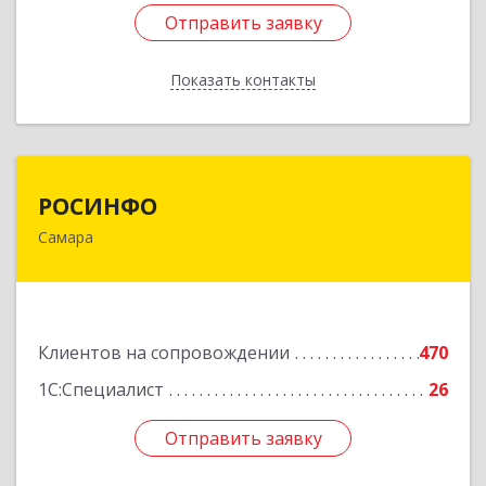
Отправить заявку
Отправить заявку
Показать контакты
Назад
РОСИНФО
РОСИНФО
Самара
443069, Самарская обл, Самара г, Авроры ул,
дом № 110, оф.24
Подробнее
Клиентов на сопровождении
470
1С:Специалист
26
Отправить заявку
Отправить заявку