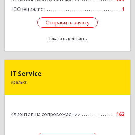
1С:Специалист
1
Отправить заявку
Отправить заявку
Показать контакты
Назад
IT Service
IT Service
Уральск
Казахстан , ЗКО , г.Уральск , ул.Кокчетавский
проезд , дом
Подробнее
Клиентов на сопровождении
162