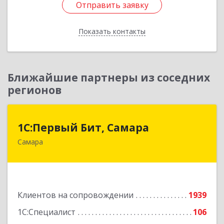
Отправить заявку
Отправить заявку
Показать контакты
Назад
Ближайшие партнеры из соседних
регионов
1С:Первый Бит, Самара
1С:Первый Бит, Самара
Самара
443013, Самарская обл, Самара г, Дачная ул,
дом № 24, пом.2/25
Подробнее
Клиентов на сопровождении
1939
1С:Специалист
106