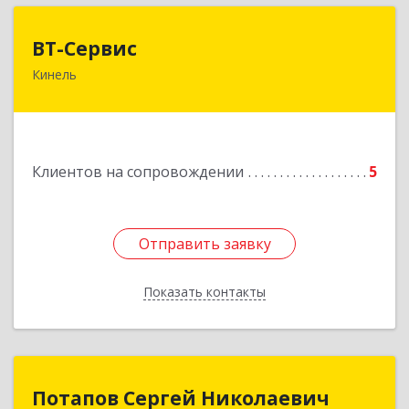
ВТ-Сервис
ВТ-Сервис
Кинель
446436, Самарская обл, Кинель г, Маяковского
ул, дом № 61
Подробнее
Клиентов на сопровождении
5
Отправить заявку
Отправить заявку
Показать контакты
Назад
Потапов Сергей Николаевич
Потапов Сергей Николаевич