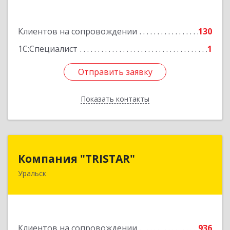
Подробнее
Клиентов на сопровождении
130
1С:Специалист
1
Отправить заявку
Отправить заявку
Показать контакты
Назад
Компания "TRISTAR"
Компания "TRISTAR"
Уральск
Казахстан, Уральск, пр.Н.Назарбаева, 215-418
Подробнее
Клиентов на сопровождении
936