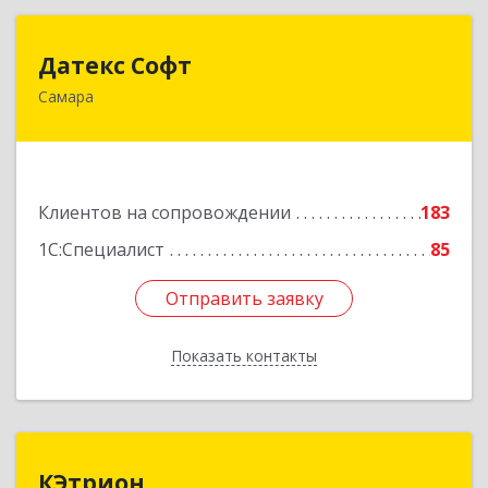
Датекс Софт
Датекс Софт
Самара
443070, Самарская обл, Самара г, Партизанская
ул, дом № 86, оф.723
Подробнее
Клиентов на сопровождении
183
1С:Специалист
85
Отправить заявку
Отправить заявку
Показать контакты
Назад
КЭтрион
КЭтрион