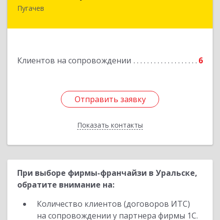
Пугачев
413 720, Пугачев, ул.Топорковская,д.153
Подробнее
Клиентов на сопровождении
6
Отправить заявку
Отправить заявку
Показать контакты
Назад
При выборе фирмы-франчайзи в Уральске,
обратите внимание на:
Количество клиентов (договоров ИТС)
на сопровождении у партнера фирмы 1С.