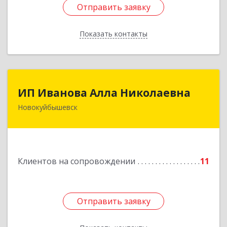
Отправить заявку
Отправить заявку
Показать контакты
Назад
ИП Иванова Алла Николаевна
ИП Иванова Алла Николаевна
Новокуйбышевск
446 201, Самарская обл.,
г.Новокуйбышевск,ул.Ворошилова,д.30,кв.70
Подробнее
Клиентов на сопровождении
11
Отправить заявку
Отправить заявку