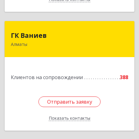
ГК Ваниев
ГК Ваниев
Алматы
Республика Казахстан, Бостандыкский район,
г.Алматы, ул. Егизбаева, 7/3 НП 96
Подробнее
Клиентов на сопровождении
388
Отправить заявку
Отправить заявку
Показать контакты
Назад