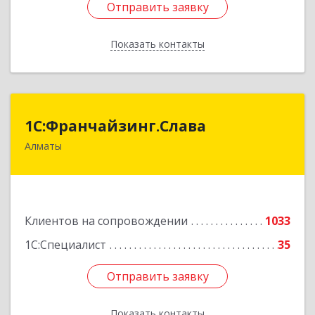
Отправить заявку
Отправить заявку
Показать контакты
Назад
1С:Франчайзинг.Слава
1С:Франчайзинг.Слава
Алматы
Казахстан, Алматы, 050022, Кашгарская 58-2
Подробнее
Клиентов на сопровождении
1033
1С:Специалист
35
Отправить заявку
Отправить заявку
Показать контакты
Назад