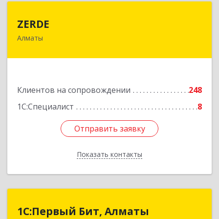
ZERDE
ZERDE
Алматы
050026, Республика Казахстан, г. Алматы, ул.
Байзакова, 132 "А"
Подробнее
Клиентов на сопровождении
248
1С:Специалист
8
Отправить заявку
Отправить заявку
Показать контакты
Назад
1С:Первый Бит, Алматы
1С:Первый Бит, Алматы