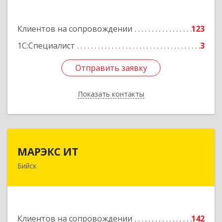
Подробнее
Клиентов на сопровождении
123
1С:Специалист
3
Отправить заявку
Отправить заявку
Показать контакты
Назад
МАРЭКС ИТ
МАРЭКС ИТ
Бийск
Алтайский край, Бийск г, Разина, дом № 94
Подробнее
Клиентов на сопровождении
142