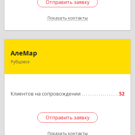
Отправить заявку
Отправить заявку
Показать контакты
Назад
АлеМар
АлеМар
Рубцовск
658210, Алтайский край, Рубцовск г,
Комсомольская ул, дом № 80
Подробнее
Клиентов на сопровождении
52
Отправить заявку
Отправить заявку
Показать контакты
Назад