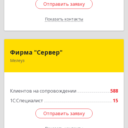
Отправить заявку
Отправить заявку
Показать контакты
Назад
Фирма "Сервер"
Фирма "Сервер"
Мелеуз
453852, Башкортостан Респ, Мелеузовский р-н,
Мелеуз г, 32-й мкр, дом № 36
Подробнее
Клиентов на сопровождении
588
1С:Специалист
15
Отправить заявку
Отправить заявку