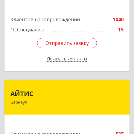
Подробнее
Клиентов на сопровождении
1040
1С:Специалист
15
Отправить заявку
Отправить заявку
Показать контакты
Назад
АЙТИС
АЙТИС
Барнаул
656067, Алтайский край, Барнаул г, Взлетная ул,
дом № 65
Подробнее