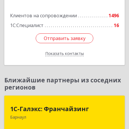
Подробнее
Клиентов на сопровождении
1496
1С:Специалист
16
Отправить заявку
Отправить заявку
Показать контакты
Назад
Ближайшие партнеры из соседних
регионов
1С-Галэкс: Франчайзинг
1С-Галэкс: Франчайзинг
Барнаул
656015, Алтайский край, Барнаул г, Деповская
ул, дом № 7, каб.А-105