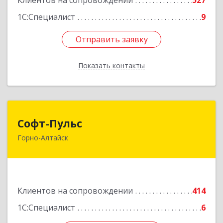
Клиентов на сопровождении
527
1С:Специалист
9
Отправить заявку
Отправить заявку
Показать контакты
Назад
Софт-Пульс
Софт-Пульс
Горно-Алтайск
649006, Алтай Респ, Горно-Алтайск г,
Комсомольская ул, дом № 13
Подробнее
Клиентов на сопровождении
414
1С:Специалист
6