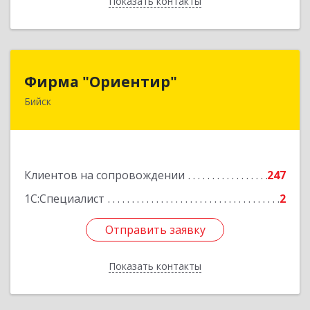
Показать контакты
Назад
Фирма "Ориентир"
Фирма "Ориентир"
Бийск
659300, Алтайский край, Бийск г, Сергея Кирова
пр-кт, дом № 3
Подробнее
Клиентов на сопровождении
247
1С:Специалист
2
Отправить заявку
Отправить заявку
Показать контакты
Назад