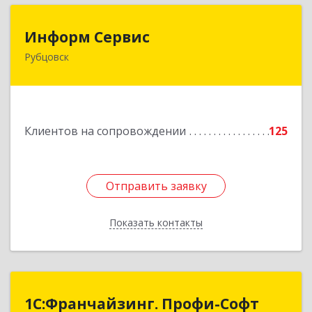
Информ Сервис
Информ Сервис
Рубцовск
658204, Алтайский край, Рубцовск г, Алтайская
ул, дом № 7
Подробнее
Клиентов на сопровождении
125
Отправить заявку
Отправить заявку
Показать контакты
Назад
1С:Франчайзинг. Профи-Софт
1С:Франчайзинг. Профи-Софт