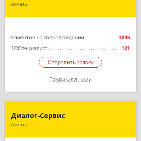
Алматы
050046, Казахстан, Алматы,ул. Сатпаева, д. 90/1,
6 этаж
Подробнее
Клиентов на сопровождении
3096
1С:Специалист
121
Отправить заявку
Отправить заявку
Показать контакты
Назад
Диалог-Сервис
Диалог-Сервис
Алматы
050057, Республика Казахстан, г. Алматы, ул.
Мынбаева, 46/48, н.п.2