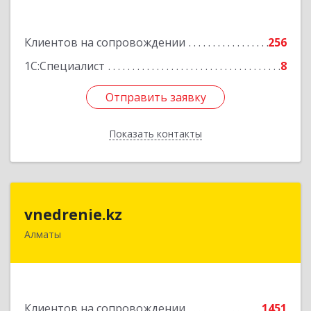
Подробнее
Клиентов на сопровождении
256
1С:Специалист
8
Отправить заявку
Отправить заявку
Показать контакты
Назад
vnedrenie.kz
vnedrenie.kz
Алматы
Казахстан, г.Алматы, ул.Прокофьева 45-56
Подробнее
Клиентов на сопровождении
1451