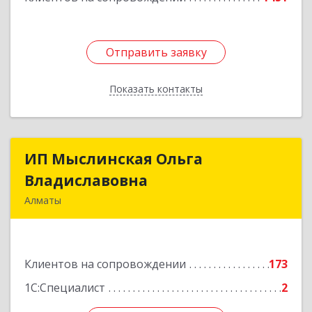
Отправить заявку
Отправить заявку
Показать контакты
Назад
ИП Мыслинская Ольга
ИП Мыслинская Ольга
Владиславовна
Владиславовна
Алматы
КАЗАХСТАН, 050000, Алматы, мкр. Орбита 3,
дом № 26, кв.226
Клиентов на сопровождении
173
Подробнее
1С:Специалист
2