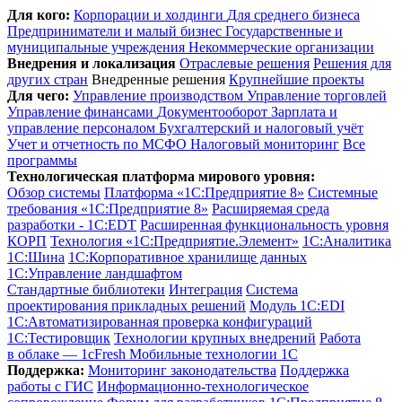
Для кого:
Корпорации и холдинги
Для среднего бизнеса
Предприниматели и малый бизнес
Государственные и
муниципальные учреждения
Некоммерческие организации
Внедрения и локализация
Отраслевые решения
Решения для
других стран
Внедренные решения
Крупнейшие проекты
Для чего:
Управление производством
Управление торговлей
Управление финансами
Документооборот
Зарплата и
управление персоналом
Бухгалтерский и налоговый учёт
Учет и отчетность по МСФО
Налоговый мониторинг
Все
программы
Технологическая платформа мирового уровня:
Обзор системы
Платформа «1С:Предприятие 8»
Системные
требования «1С:Предприятие 8»
Расширяемая среда
разработки - 1C:EDT
Расширенная функциональность уровня
КОРП
Технология «1С:Предприятие.Элемент»
1C:Аналитика
1С:Шина
1С:Корпоративное хранилище данных
1С:Управление ландшафтом
Стандартные библиотеки
Интеграция
Система
проектирования прикладных решений
Модуль 1C:EDI
1С:Автоматизированная проверка конфигураций
1С:Тестировщик
Технологии крупных внедрений
Работа
в облаке — 1cFresh
Мобильные технологии 1С
Поддержка:
Мониторинг законодательства
Поддержка
работы с ГИС
Информационно-технологическое