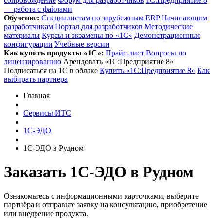
сопровождение
Форум для разработчиков
1С:Предприятие 8
— работа с файлами
Обучение:
Cпециалистам по зарубежным ERP
Начинающим
разработчикам
Портал для разработчиков
Методические
материалы
Курсы и экзамены по «1С»
Демонстрационные
конфигурации
Учебные версии
Как купить продукты «1С»:
Прайс-лист
Вопросы по
лицензированию
Арендовать «1С:Предприятие 8»
Подписаться на 1С в облаке
Купить «1С:Предприятие 8»
Как
выбирать партнера
Главная
Сервисы ИТС
1С-ЭДО
1С-ЭДО в Рудном
Заказать 1С-ЭДО
в Рудном
Ознакомьтесь с информационными карточками, выберите
партнёра и отправьте заявку на консультацию, приобретение
или внедрение продукта.