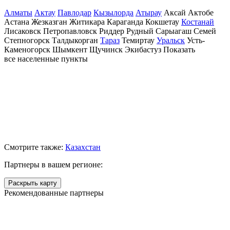
Алматы
Актау
Павлодар
Кызылорда
Атырау
Аксай
Актобе
Астана
Жезказган
Житикара
Караганда
Кокшетау
Костанай
Лисаковск
Петропавловск
Риддер
Рудный
Сарыагаш
Семей
Степногорск
Талдыкорган
Тараз
Темиртау
Уральск
Усть-
Каменогорск
Шымкент
Щучинск
Экибастуз
Показать
все населенные
пункты
Смотрите также:
Казахстан
Партнеры в вашем регионе:
Раскрыть карту
Рекомендованные партнеры