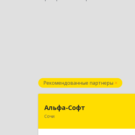
Рекомендованные партнеры
Альфа-Соф
Альфа-Софт
Сочи
354000, Краснодарский край, Сочи г
Роз ул, дом № 119, этаж 