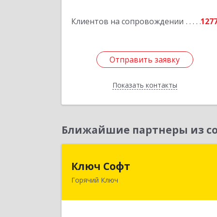
Подробне
Клиентов на сопровождении
127
Отправить заявку
Отправить заявку
Показать контакты
Назад
Ближайшие партнеры из со
Ключ Соф
Ключ Софт
Горячий Ключ
353287, Краснодарский край, Горячи
Ключ г, Первомайский п, Бендуса ул
дом № 1