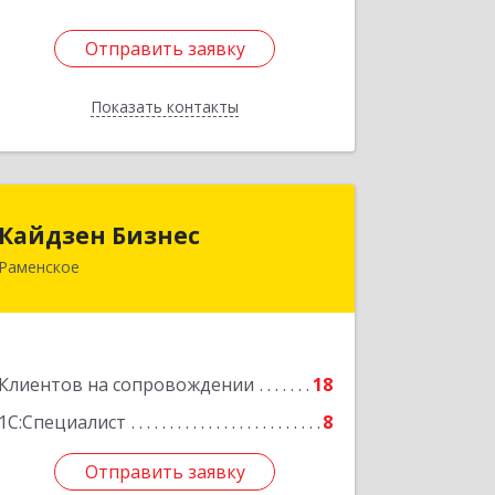
Отправить заявку
Отправить заявку
Показать контакты
Назад
Кайдзен Бизнес
Кайдзен Бизнес
Раменское
140165, Московская обл, Раменское г,
Гжельского Кирпичного Завода п,
дом № 11, кв.12
Подробнее
Клиентов на сопровождении
18
1С:Специалист
8
Отправить заявку
Отправить заявку