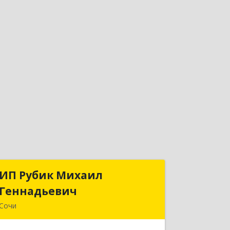
ИП Рубик Михаил
ИП Рубик Михаил
Геннадьевич
Геннадьевич
Сочи
354003, Краснодарский край, Сочи г,
Макаренко ул, дом № 6/2