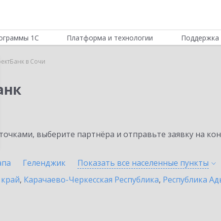
ограммы 1С
Платформа и технологии
Поддержка 
ектБанк в Сочи
анк
очками, выберите партнёра и отправьте заявку на ко
апа
Геленджик
Показать все населенные
пункты
 край
,
Карачаево-Черкесская Республика
,
Республика Ад