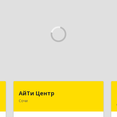
т
АйТи Центр
АйТи Центр
Сочи
,
354000, Краснодарский край, Сочи,
3
Московская ул, дом № 19