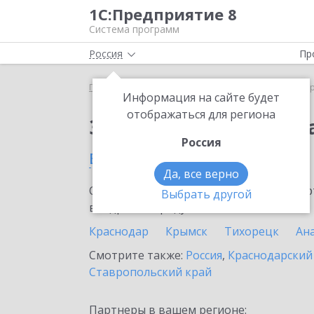
1С:Предприятие 8
Система программ
Россия
Пр
Главная
Сервисы ИТС
1С:ДиректБанк
1С:Дир
Информация на сайте будет
отображаться для региона
Заказать 1С:ДиректБ
Россия
в Сочи
Да, все верно
Ознакомьтесь с информационными карт
Выбрать другой
внедрение продукта.
Краснодар
Крымск
Тихорецк
Ан
Смотрите также:
Россия
,
Краснодарский
Ставропольский край
Партнеры в вашем регионе: