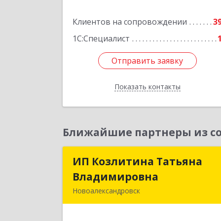
Подробне
Клиентов на сопровождении
3
1С:Специалист
Отправить заявку
Отправить заявку
Показать контакты
Назад
Ближайшие партнеры из со
ИП Козлитина Татьяна
ИП Козлитина Татьян
Владимировна
Владимировн
Новоалександровск
356000, Ставропольский край
Новоалександровск г, Гайдара пер