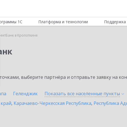
ограммы 1С
Платформа и технологии
Поддержка 
ектБанк в Кропоткине
анк
очками, выберите партнёра и отправьте заявку на ко
апа
Геленджик
Показать все населенные
пункты
 край
,
Карачаево-Черкесская Республика
,
Республика Ад