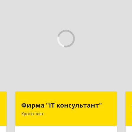
т
Фирма "IT консультант"
Фирма "IT консультант"
Кропоткин
,
352389, Краснодарский край,
,
Кавказский р-н, Кропоткин г,
8
Пушкина ул, дом № 294, оф.2,3