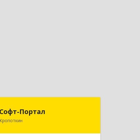
Софт-Портал
Софт-Портал
Кропоткин
352395, Краснодарский край,
Кавказский р-н, Кропоткин г, Лесной
пер, дом № 15, кв.61