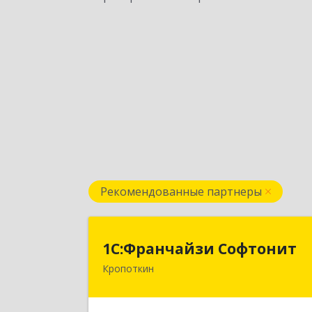
Рекомендованные партнеры
1С:Франчайзи Софтони
1С:Франчайзи Софтонит
Кропоткин
352380, Краснодарский край
Кавказский р-н, Кропоткин г
Коммунальный пер, дом № 