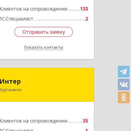
кв.309
Клиентов на сопровождении
133
Подробнее
1С:Специалист
2
Отправить заявку
Отправить заявку
Показать контакты
Назад
Интер
Интер
Курганинск
352430, Краснодарский край,
Курганинск г, Матросова ул, дом №
151
Подробнее
Клиентов на сопровождении
35
1С:Специалист
1