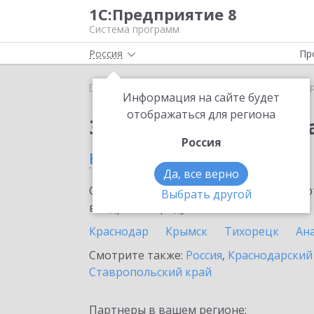
1С:Предприятие 8
Система программ
Россия
Пр
Главная
Сервисы ИТС
1С:ДиректБанк
1С:Дир
Информация на сайте будет
отображаться для региона
Заказать 1С:ДиректБ
Россия
в Кропоткине
Да, все верно
Ознакомьтесь с информационными карт
Выбрать другой
внедрение продукта.
Краснодар
Крымск
Тихорецк
Ан
Смотрите также:
Россия
,
Краснодарский
Ставропольский край
Партнеры в вашем регионе: