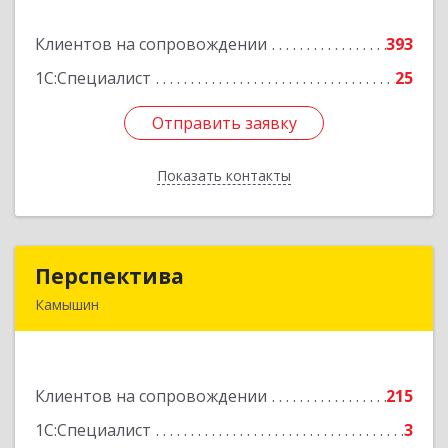
Клиентов на сопровождении
393
Подробнее
1С:Специалист
25
Отправить заявку
Отправить заявку
Показать контакты
Назад
Перспектива
Перспектива
Камышин
403850, Волгоградская обл, Камышин г,
Леонова ул, дом № 26
Клиентов на сопровождении
215
Подробнее
1С:Специалист
3