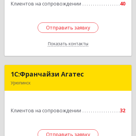
Клиентов на сопровождении
40
Подробнее
Отправить заявку
Отправить заявку
Показать контакты
Назад
1С:Франчайзи Агатес
1С:Франчайзи Агатес
Урюпинск
403113, Волгоградская обл, Урюпинск г, Ленина
пр-кт, дом № 90а
Клиентов на сопровождении
32
Подробнее
Отправить заявку
Отправить заявку