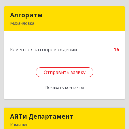
Алгоритм
Алгоритм
Михайловка
Подробнее
Клиентов на сопровождении
16
Отправить заявку
Отправить заявку
Показать контакты
Назад
АйТи Департамент
АйТи Департамент
Камышин