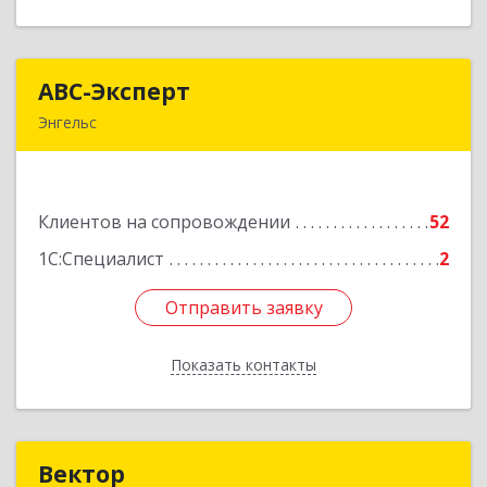
АВС-Эксперт
АВС-Эксперт
Энгельс
413105, Саратовская обл, Энгельс г, Минская ул,
дом № 18/1
Клиентов на сопровождении
52
Подробнее
1С:Специалист
2
Отправить заявку
Отправить заявку
Показать контакты
Назад
Вектор
Вектор