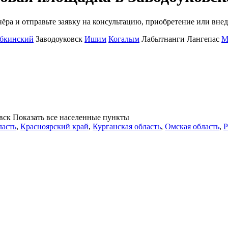
ра и отправьте заявку на консультацию, приобретение или внед
бкинский
Заводоуковск
Ишим
Когалым
Лабытнанги
Лангепас
М
вск
Показать все населенные
пункты
ласть
,
Красноярский край
,
Курганская область
,
Омская область
,
Р