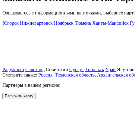
Ознакомьтесь с информационными карточками, выберите партнё
Югорск
Нижневартовск
Ноябрьск
Тюмень
Ханты-Мансийск
Гу
Радужный
Салехард
Советский
Сургут
Тобольск
Урай
Ялуторо
Смотрите также:
Россия
,
Тюменская область
,
Архангельская об
Партнеры в вашем регионе:
Раскрыть карту