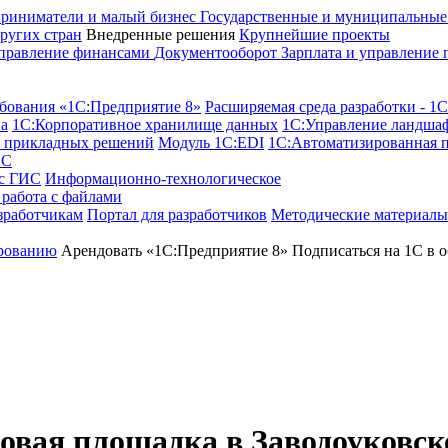
риниматели и малый бизнес
Государственные и муниципальны
ругих стран
Внедренные решения
Крупнейшие проекты
правление финансами
Документооборот
Зарплата и управление
бования «1С:Предприятие 8»
Расширяемая среда разработки - 1
а
1С:Корпоративное хранилище данных
1С:Управление ландша
я прикладных решений
Модуль 1C:EDI
1С:Автоматизированная 
1С
 с ГИС
Информационно-технологическое
работа с файлами
зработчикам
Портал для разработчиков
Методические материалы
рованию
Арендовать «1С:Предприятие 8»
Подписаться на 1С в о
рговая площадка
в Заводоуковск