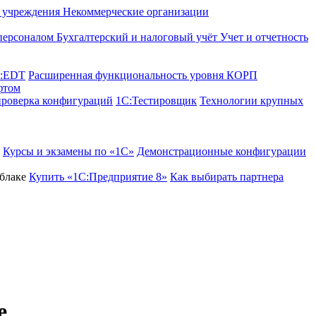
е учреждения
Некоммерческие организации
 персоналом
Бухгалтерский и налоговый учёт
Учет и отчетность
C:EDT
Расширенная функциональность уровня КОРП
фтом
проверка конфигураций
1С:Тестировщик
Технологии крупных
Курсы и экзамены по «1С»
Демонстрационные конфигурации
блаке
Купить «1С:Предприятие 8»
Как выбирать партнера
е