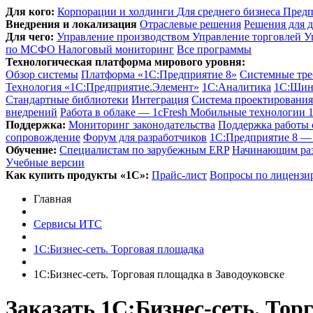
Для кого:
Корпорации и холдинги
Для среднего бизнеса
Предп
Внедрения и локализация
Отраслевые решения
Решения для д
Для чего:
Управление производством
Управление торговлей
У
по МСФО
Налоговый мониторинг
Все программы
Технологическая платформа мирового уровня:
Обзор системы
Платформа «1С:Предприятие 8»
Системные тре
Технология «1С:Предприятие.Элемент»
1C:Аналитика
1С:Шин
Стандартные библиотеки
Интеграция
Система проектировани
внедрений
Работа в облаке — 1cFresh
Мобильные технологии 
Поддержка:
Мониторинг законодательства
Поддержка работы
сопровождение
Форум для разработчиков
1С:Предприятие 8 — 
Обучение:
Cпециалистам по зарубежным ERP
Начинающим ра
Учебные версии
Как купить продукты «1С»:
Прайс-лист
Вопросы по лицензи
Главная
Сервисы ИТС
1С:Бизнес-сеть. Торговая площадка
1С:Бизнес-сеть. Торговая площадка в Заводоуковске
Заказать 1С:Бизнес-сеть. То