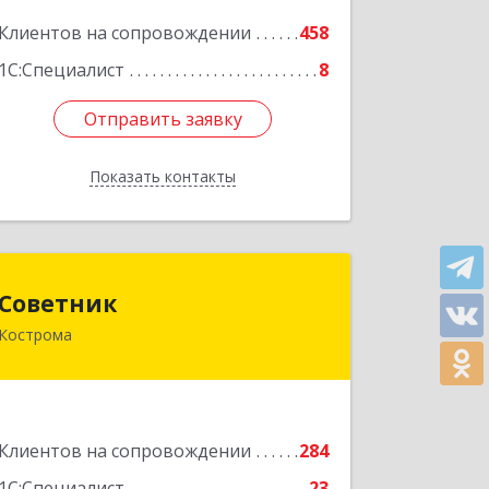
Клиентов на сопровождении
458
Подробнее
1С:Специалист
8
Отправить заявку
Отправить заявку
Показать контакты
Назад
Советник
Советник
Кострома
156000, Костромская обл, Кострома г,
Ерохова ул, дом № 3а, пом.2-12
Подробнее
Клиентов на сопровождении
284
1С:Специалист
23