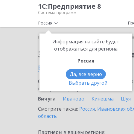
1С:Предприятие 8
Система программ
Россия
Пр
Главная
Сервисы ИТС
1С:Бизнес-сеть. Торгова
Информация на сайте будет
отображаться для региона
Заказать 1С:Бизнес-с
Россия
в Вичуге
Да, все верно
Ознакомьтесь с информационными карт
Выбрать другой
внедрение продукта.
Вичуга
Иваново
Кинешма
Шуя
Смотрите также:
Россия
,
Ивановская об
область
Партнеры в вашем регионе: