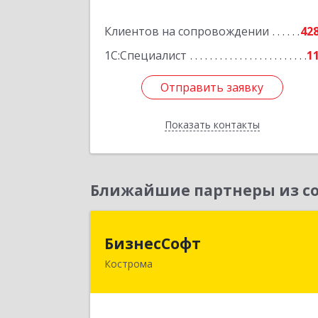
Подробне
Клиентов на сопровождении
42
1С:Специалист
1
Отправить заявку
Отправить заявку
Показать контакты
Назад
Ближайшие партнеры из со
БизнесСоф
БизнесСофт
Кострома
156016, Костромская обл, Кострома г
Профсоюзная ул, дом № 14а, пом.1
каб. 