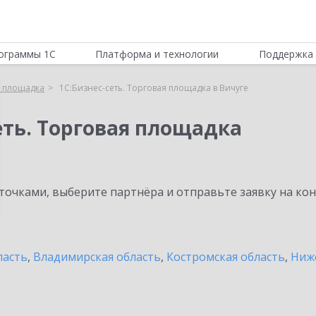
ограммы 1С
Платформа и технологии
Поддержка 
я площадка
1С:Бизнес-сеть. Торговая площадка в Вичуге
еть. Торговая площадка
очками, выберите партнёра и отправьте заявку на ко
ласть
,
Владимирская область
,
Костромская область
,
Ниж