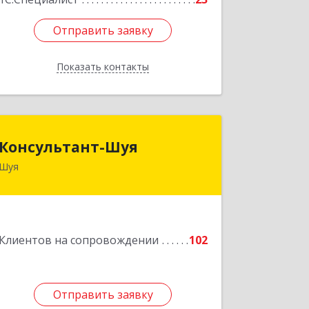
Отправить заявку
Отправить заявку
Показать контакты
Назад
Консультант-Шуя
Консультант-Шуя
Шуя
155900, Ивановская обл, Шуя г,
Свердлова ул, дом № 53-1
Подробнее
Клиентов на сопровождении
102
Отправить заявку
Отправить заявку