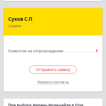
Сухов С.П
Сухов С.П
Суздаль
Подробнее
Клиентов на сопровождении
1
Отправить заявку
Отправить заявку
Показать контакты
Назад
При выборе фирмы-франчайзи в Шуе,