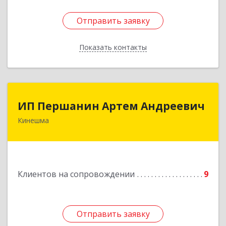
Отправить заявку
Отправить заявку
Показать контакты
Назад
ИП Першанин Артем Андреевич
ИП Першанин Артем Андреевич
Кинешма
Подробнее
Клиентов на сопровождении
9
Отправить заявку
Отправить заявку