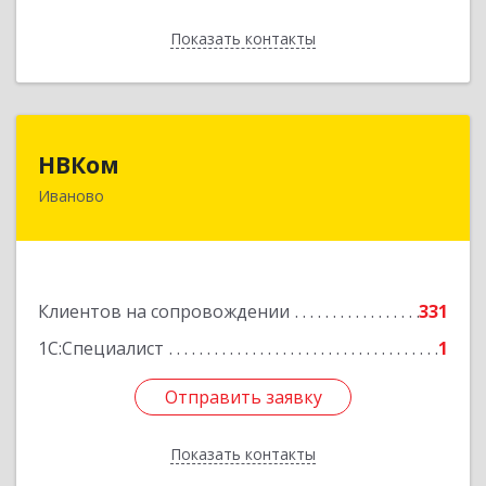
Показать контакты
Назад
НВКом
НВКом
Иваново
153000, Ивановская обл, Иваново г, Аптечный
пер, дом № 11, оф.8
Подробнее
Клиентов на сопровождении
331
1С:Специалист
1
Отправить заявку
Отправить заявку
Показать контакты
Назад