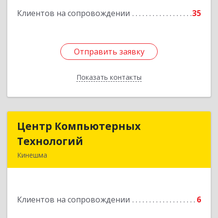
Клиентов на сопровождении
35
Отправить заявку
Отправить заявку
Показать контакты
Назад
Центр Компьютерных
Центр Компьютерных
Технологий
Технологий
Кинешма
155800, Ивановская обл, Кинешма г, Вичугская
ул, дом № 106
Клиентов на сопровождении
6
Подробнее