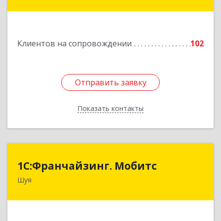
дом № 53-1
Подробнее
Клиентов на сопровождении
102
Отправить заявку
Отправить заявку
Показать контакты
Назад
1С:Франчайзинг. Мобитс
1С:Франчайзинг. Мобитс
Шуя
Подробнее