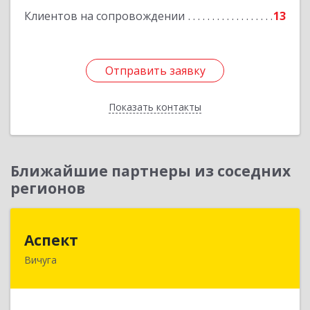
Клиентов на сопровождении
13
Отправить заявку
Отправить заявку
Показать контакты
Назад
Ближайшие партнеры из соседних
регионов
Аспект
Аспект
Вичуга
155331, Ивановская обл, Вичугский р-н, Вичуга
г, 50 лет Октября ул, дом № 6, этаж 2, пом.9