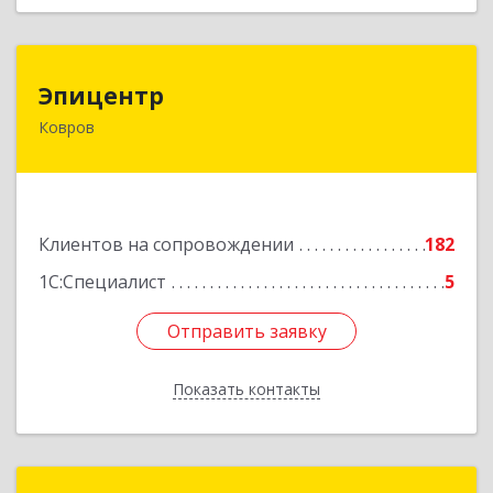
Эпицентр
Эпицентр
Ковров
601900, Владимирская обл, Ковров г, Барсукова
ул, дом № 17
Подробнее
Клиентов на сопровождении
182
1С:Специалист
5
Отправить заявку
Отправить заявку
Показать контакты
Назад