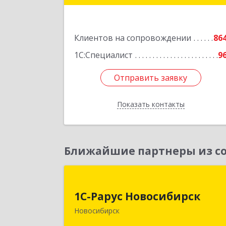
Подробне
Клиентов на сопровождении
86
1С:Специалист
9
Отправить заявку
Отправить заявку
Показать контакты
Назад
Ближайшие партнеры из со
1С-Рарус Новосибирс
1С-Рарус Новосибирск
630015, Новосибирская обл
Новосибирск
Новосибирск г, Планетная ул, дом 