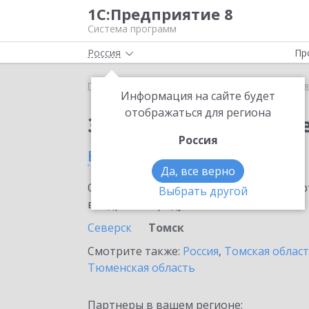
1С:Предприятие 8
Система программ
Россия
Пр
Главная
Сервисы ИТС
1С:Бизнес-сеть. Торгова
Информация на сайте будет
отображаться для региона
Заказать 1С:Бизнес-с
Россия
в Томске
Да, все верно
Ознакомьтесь с информационными карт
Выбрать другой
внедрение продукта.
Северск
Томск
Смотрите также:
Россия
,
Томская облас
Тюменская область
Партнеры в вашем регионе: