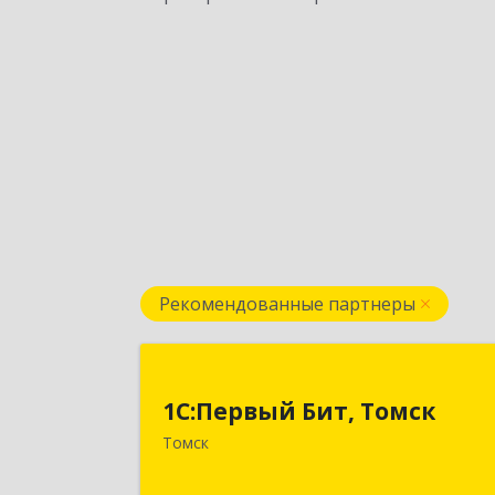
Рекомендованные партнеры
1С:Первый Бит, Томс
1С:Первый Бит, Томск
634041, Томская обл, Томск г, Киров
Томск
пр-кт, дом № 51А, оф.50