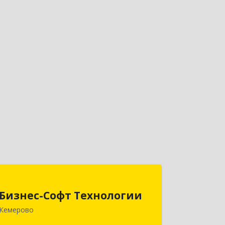
Бизнес-Софт Технологии
Бизнес-Софт Технологии
650992, Кемеровская область -
Кемерово
Кузбасс обл, Кемерово г, Советский