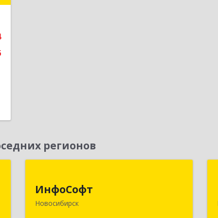
е
4
6
седних регионов
к
ИнфоСофт
ИнфоСофт
,
630091, Новосибирская обл,
Новосибирск
№
Новосибирск г, Крылова ул, дом № 31