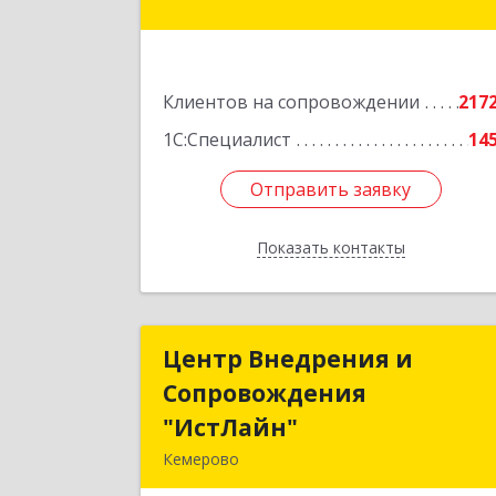
30,производственный корпус 2Б
пом.5
Подробне
Клиентов на сопровождении
217
1С:Специалист
14
Отправить заявку
Отправить заявку
Показать контакты
Назад
Центр Внедрения и
Центр Внедрения 
Сопровождения
Сопровождени
"ИстЛайн"
"ИстЛайн
Кемерово
650000, Кемеровская область 