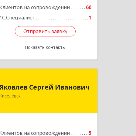
Клиентов на сопровождении
60
1С:Специалист
1
Отправить заявку
Отправить заявку
Показать контакты
Назад
Яковлев Сергей Иванович
Яковлев Сергей Иванович
650002, Кемеровская обл, г.Кемерово,
Киселевск
пр-т Шахтеров, дом № 90, кв.104
Подробнее
Клиентов на сопровождении
5