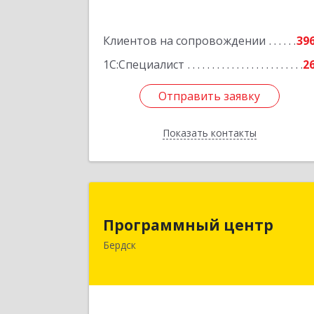
Кузбасс обл, г.о. Кемеровский
Кемерово г, Мичурина ул, дом № 13А
Клиентов на сопровождении
этаж 3, пом.2, оф.30
39
1С:Специалист
2
Подробне
Отправить заявку
Отправить заявку
Показать контакты
Назад
Программный цент
Программный центр
633004, Новосибирская обл, Бердск г
Бердск
Химзаводская ул, дом № 9/
Подробне