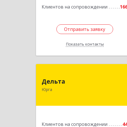
Клиентов на сопровождении
16
Отправить заявку
Отправить заявку
Показать контакты
Назад
Дельт
Дельта
652050, Кемеровская область 
Юрга
Кузбасс обл, Юрга г, Ленинградска
ул, дом № 52, оф.3
Подробне
Клиентов на сопровождении
4