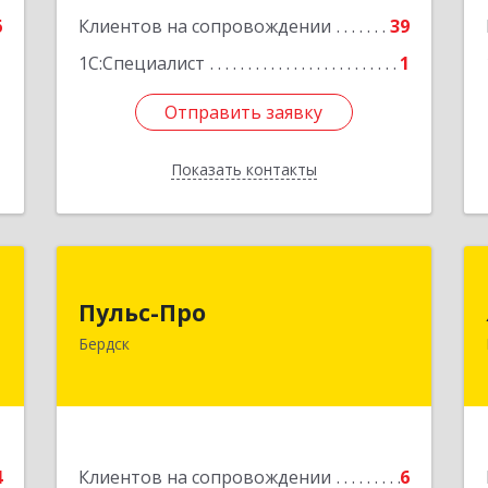
6
Клиентов на сопровождении
39
1С:Специалист
1
Отправить заявку
Отправить заявку
Показать контакты
Назад
а
Пульс-Про
Пульс-Про
-
633010, Новосибирская обл, Бердск,
Бердск
я
Ленина, дом № 89/8, оф.509
2
Подробнее
е
4
Клиентов на сопровождении
6