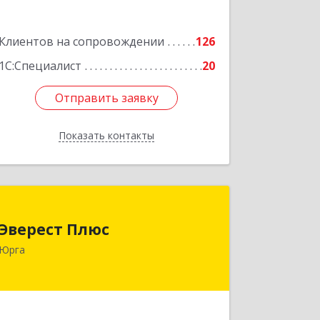
Клиентов на сопровождении
126
1С:Специалист
20
Отправить заявку
Отправить заявку
Показать контакты
Назад
Эверест Плюс
Эверест Плюс
652055, Кемеровская обл, Юрга г,
Юрга
Московская ул, дом № 9, оф.1
Подробнее