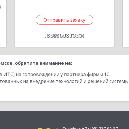
4
Отправить заявку
Отправить заявку
Показать контакты
Назад
мске, обратите внимание на:
в ИТС) на сопровождении у партнера фирмы 1С.
стованных на внедрение технологий и решений системы
Телефон:
+7 (495) 737-92-57