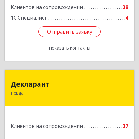
Клиентов на сопровождении
38
Подробнее
1С:Специалист
4
Отправить заявку
Отправить заявку
Показать контакты
Назад
Декларант
Декларант
Ревда
623280, Свердловская обл, Ревда г, Азина ул,
дом № 81, оф.223
Подробнее
Клиентов на сопровождении
37