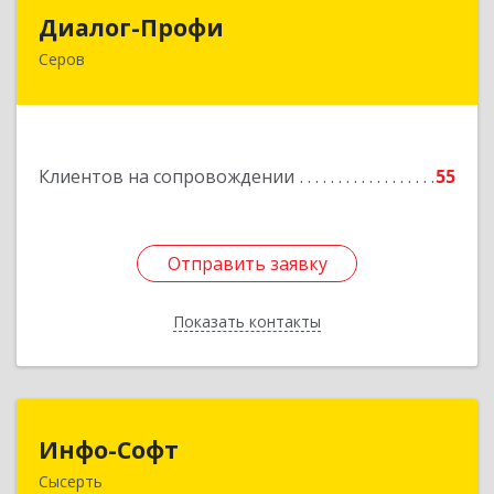
Диалог-Профи
Диалог-Профи
Серов
624980, Свердловская обл, Серов г, Короленко
ул, дом № 7/29, кв.2
Подробнее
Клиентов на сопровождении
55
Отправить заявку
Отправить заявку
Показать контакты
Назад
Инфо-Софт
Инфо-Софт
Сысерть
624021, Свердловская обл, Сысерть г, Коммуны