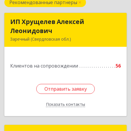
Рекомендованные партнеры
ИП Хрущелев Алексей
ИП Хрущелев Алексей
Леонидович
Леонидович
Заречный (Свердловская обл.)
624250, Свердловская обл, Заречный г,
Курчатова ул, дом № 27/2, кв.57
Клиентов на сопровождении
56
Подробнее
Отправить заявку
Отправить заявку
Показать контакты
Назад