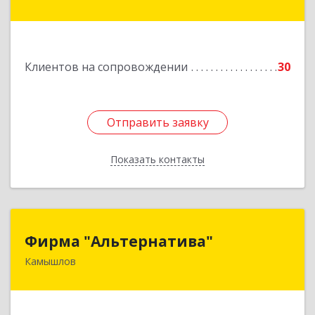
ул, дом № 39, кв.13
Подробнее
Клиентов на сопровождении
30
Отправить заявку
Отправить заявку
Показать контакты
Назад
Фирма "Альтернатива"
Фирма "Альтернатива"
Камышлов
624860, Свердловская обл, Камышлов г, Ленина
ул, дом № 30