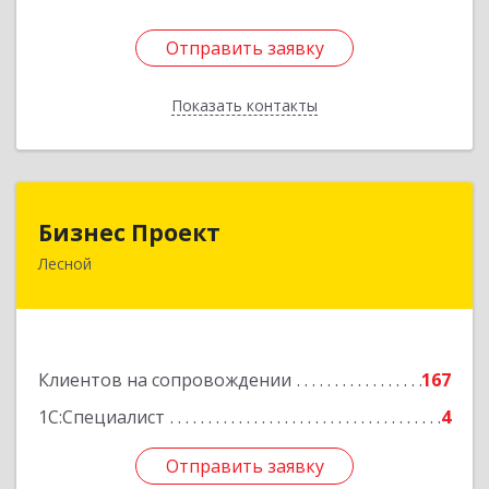
Отправить заявку
Отправить заявку
Показать контакты
Назад
Бизнес Проект
Бизнес Проект
Лесной
624200, Свердловская обл, Лесной г, Сиротина
ул, дом № 11
Подробнее
Клиентов на сопровождении
167
1С:Специалист
4
Отправить заявку
Отправить заявку