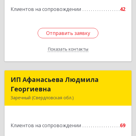
Подробнее
Клиентов на сопровождении
42
Отправить заявку
Отправить заявку
Показать контакты
Назад
ИП Афанасьева Людмила
ИП Афанасьева Людмила
Георгиевна
Георгиевна
Заречный (Свердловская обл.)
624250, Свердловская обл, Заречный г,
Алещенкова ул, дом № 4, кв.46
Клиентов на сопровождении
69
Подробнее