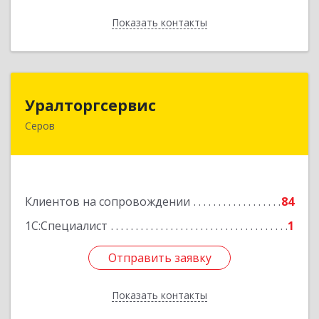
Показать контакты
Назад
Уралторгсервис
Уралторгсервис
Серов
624980, Свердловская обл, Серов г, Кирова ул,
дом № 2
Подробнее
Клиентов на сопровождении
84
1С:Специалист
1
Отправить заявку
Отправить заявку
Показать контакты
Назад