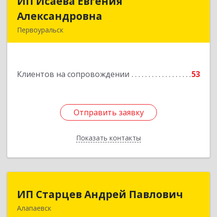
ИП Исаева Евгения
ИП Исаева Евгения
Александровна
Александровна
Первоуральск
Подробнее
Клиентов на сопровождении
53
Отправить заявку
Отправить заявку
Показать контакты
Назад
ИП Старцев Андрей Павлович
ИП Старцев Андрей Павлович
Алапаевск
624601, Свердловская обл, Алапаевск г,