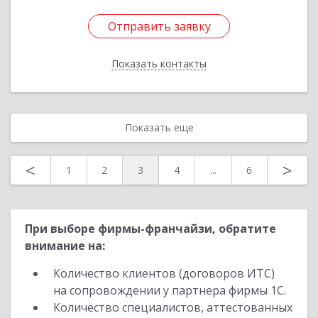
Отправить заявку
Отправить заявку
Показать контакты
Назад
Показать еще
<
>
1
2
3
4
...
6
При выборе фирмы-франчайзи, обратите
внимание на:
Количество клиентов (договоров ИТС)
на сопровождении у партнера фирмы 1С.
Количество специалистов, аттестованных