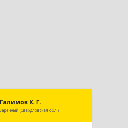
Галимов К. Г.
Галимов К. Г.
Заречный (Свердловская обл.)
Свердловская обл, г. Заречный, ул.
Кузнецова, д.24, оф.72