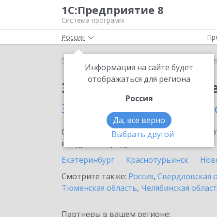
1С:Предприятие 8
Система программ
Россия
Пр
Главная
Сервисы ИТС
1С:Бизнес-сеть. Торгова
Информация на сайте будет
отображаться для региона
Заказать 1С:Бизнес-с
Россия
Заречном (Свердловско
Да, все верно
Ознакомьтесь с информационными карт
Выбрать другой
внедрение продукта.
Екатеринбург
Краснотурьинск
Нов
Смотрите также:
Россия
,
Свердловская 
Тюменская область
,
Челябинская облас
Партнеры в вашем регионе: