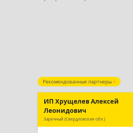
Рекомендованные партнеры
ИП Хрущелев Алексей
ИП Хрущелев Алексе
Леонидович
Леонидови
Заречный (Свердловская обл.)
624250, Свердловская обл, Заречны
г, Курчатова ул, дом № 27/2, кв.5