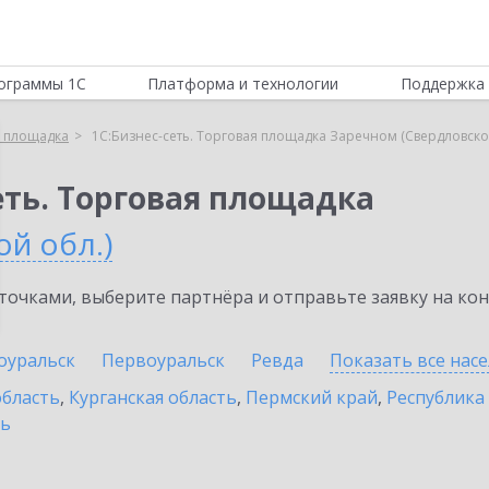
ограммы 1С
Платформа и технологии
Поддержка 
я площадка
1С:Бизнес-сеть. Торговая площадка Заречном (Свердловско
еть. Торговая площадка
й обл.)
очками, выберите партнёра и отправьте заявку на ко
оуральск
Первоуральск
Ревда
Показать все нас
область
,
Курганская область
,
Пермский край
,
Республика
ть