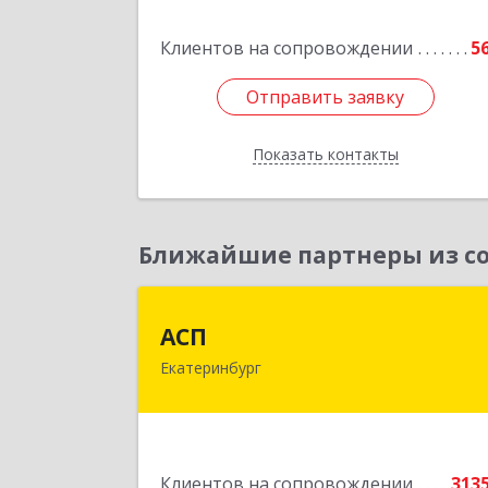
Клиентов на сопровождении
5
Подробне
Отправить заявку
Отправить заявку
Показать контакты
Назад
Ближайшие партнеры из со
АС
АСП
Екатеринбург
620075, Свердловская обл
Екатеринбург г, Карла Либкнехта ул
строение 22, оф.52
Подробне
Клиентов на сопровождении
313