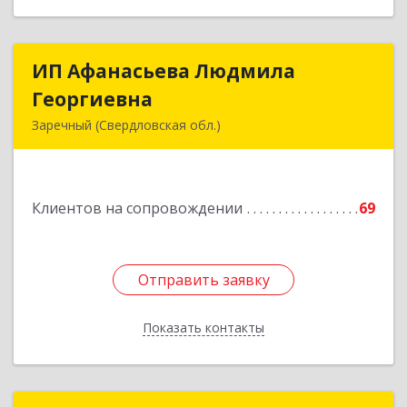
ИП Афанасьева Людмила
ИП Афанасьева Людмила
Георгиевна
Георгиевна
Заречный (Свердловская обл.)
624250, Свердловская обл, Заречный г,
Алещенкова ул, дом № 4, кв.46
Клиентов на сопровождении
69
Подробнее
Отправить заявку
Отправить заявку
Показать контакты
Назад