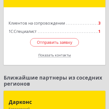
г, Ленина ул, дом № 76/1, оф.1
Подробнее
Клиентов на сопровождении
3
1С:Специалист
1
Отправить заявку
Отправить заявку
Показать контакты
Назад
Ближайшие партнеры из соседних
регионов
Дарконс
Дарконс
Березовский