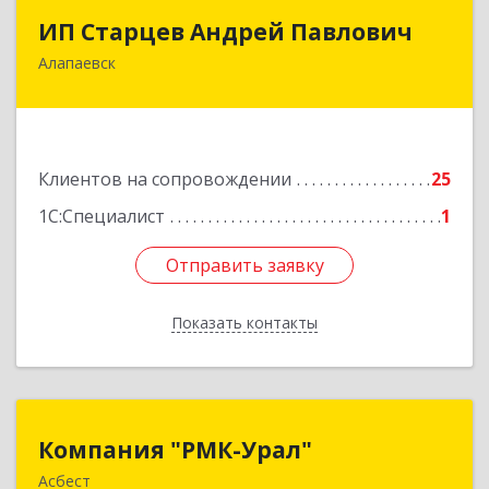
ИП Старцев Андрей Павлович
ИП Старцев Андрей Павлович
Алапаевск
624601, Свердловская обл, Алапаевск г,
Братьев Смольниковых ул, дом № 38, кв.16
Подробнее
Клиентов на сопровождении
25
1С:Специалист
1
Отправить заявку
Отправить заявку
Показать контакты
Назад
Компания "РМК-Урал"
Компания "РМК-Урал"
Асбест
624260, Свердловская обл, Асбест г,