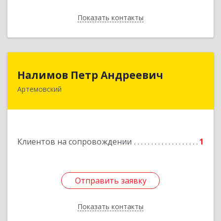
Показать контакты
Назад
Налимов Петр Андреевич
Налимов Петр Андреевич
Артемовский
623780, Свердловская обл, Артемовский г,
Добролюбова ул, дом № 25
Подробнее
Клиентов на сопровождении
1
Отправить заявку
Отправить заявку
Показать контакты
Назад