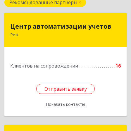
Рекомендованные партнеры
Центр автоматизации учетов
Центр автоматизации учетов
Реж
623750, Свердловская обл, Режевской р-н, Реж
г, Энгельса ул, дом № 6 А
Подробнее
Клиентов на сопровождении
16
Отправить заявку
Отправить заявку
Показать контакты
Назад