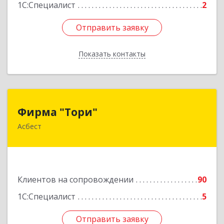
1С:Специалист
2
Отправить заявку
Отправить заявку
Показать контакты
Назад
Фирма "Тори"
Фирма "Тори"
Асбест
624286, Свердловская обл, Асбест г, Малышева
рп, Автомобилистов ул, дом № 7, кв.24
Подробнее
Клиентов на сопровождении
90
1С:Специалист
5
Отправить заявку
Отправить заявку