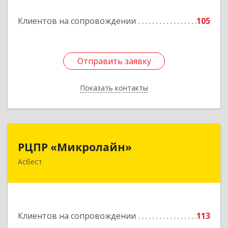
Подробнее
Клиентов на сопровождении
105
Отправить заявку
Отправить заявку
Показать контакты
Назад
РЦПР «Микролайн»
РЦПР «Микролайн»
Асбест
624272, Свердловская обл, Асбест г, имени В.И.
Ленина пр-кт, Здание № 29, оф.301
Подробнее
Клиентов на сопровождении
113