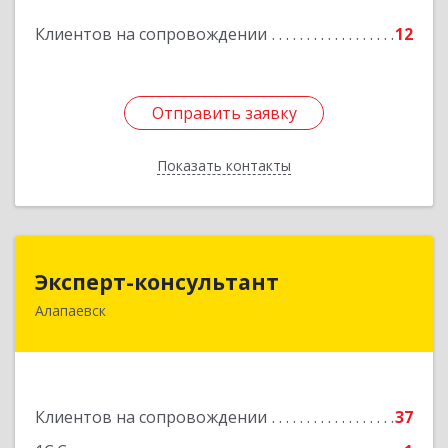
Подробнее
Клиентов на сопровождении
12
Отправить заявку
Отправить заявку
Показать контакты
Назад
Эксперт-консультант
Эксперт-консультант
Алапаевск
624600, Свердловская обл, Алапаевск г,
Братьев Смольниковых ул, дом № 34-18
Подробнее
Клиентов на сопровождении
37