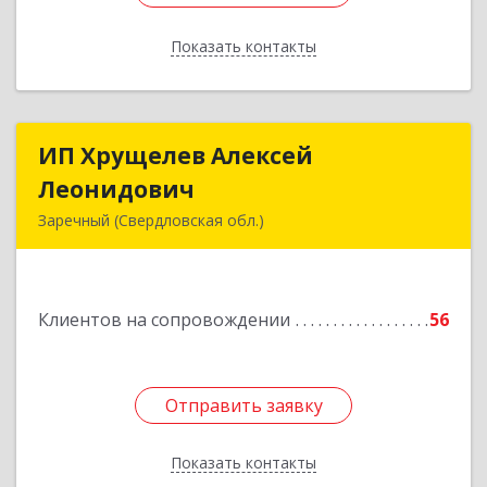
Показать контакты
Назад
ИП Хрущелев Алексей
ИП Хрущелев Алексей
Леонидович
Леонидович
Заречный (Свердловская обл.)
624250, Свердловская обл, Заречный г,
Курчатова ул, дом № 27/2, кв.57
Клиентов на сопровождении
56
Подробнее
Отправить заявку
Отправить заявку
Показать контакты
Назад