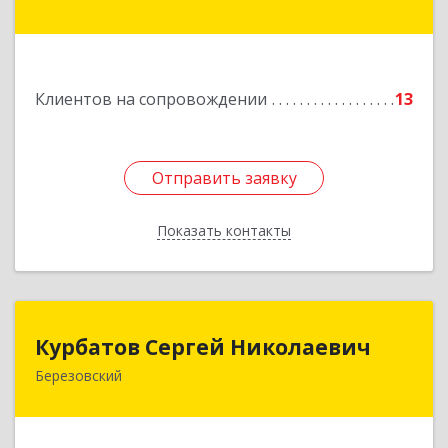
Ленинградская ул, дом № 1а, оф. 106
Подробнее
Клиентов на сопровождении
13
Отправить заявку
Отправить заявку
Показать контакты
Назад
Курбатов Сергей Николаевич
Курбатов Сергей Николаевич
Березовский
623 701, 623701, Свердловская обл,
Березовский г, Театральная ул, д. 28, кв.43