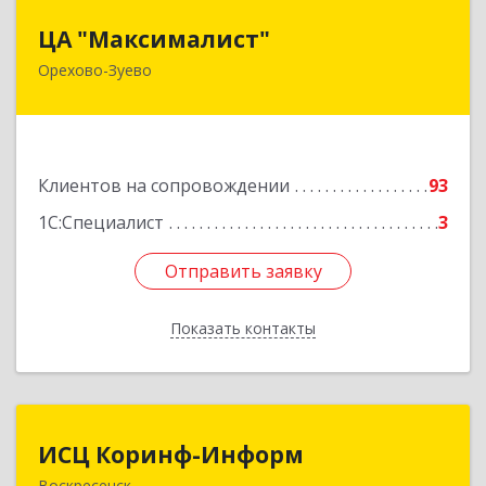
ЦА "Максималист"
ЦА "Максималист"
Орехово-Зуево
142600, Московская обл, Орехово-Зуево г,
Ленина ул, дом № 78
Подробнее
Клиентов на сопровождении
93
1С:Специалист
3
Отправить заявку
Отправить заявку
Показать контакты
Назад
ИСЦ Коринф-Информ
ИСЦ Коринф-Информ
Воскресенск