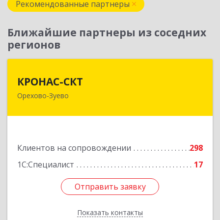
Рекомендованные партнеры
Ближайшие партнеры из соседних
регионов
КРОНАС-СКТ
КРОНАС-СКТ
Орехово-Зуево
142600, Московская обл, Орехово-Зуево г,
Бабушкина ул, дом № 2А, пом.31
Подробнее
Клиентов на сопровождении
298
1С:Специалист
17
Отправить заявку
Отправить заявку
Показать контакты
Назад