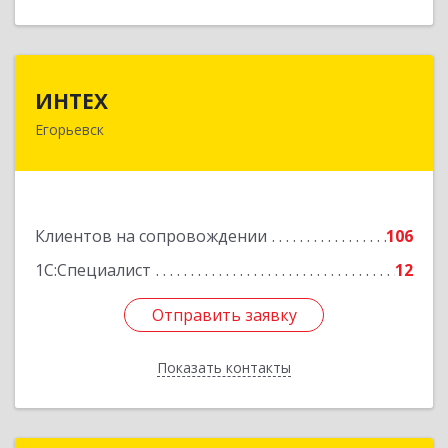
ИНТЕХ
ИНТЕХ
Егорьевск
140300, Московская обл, Егорьевск г, 5-й мкр,
дом № 10, оф.2
Подробнее
Клиентов на сопровождении
106
1С:Специалист
12
Отправить заявку
Отправить заявку
Показать контакты
Назад