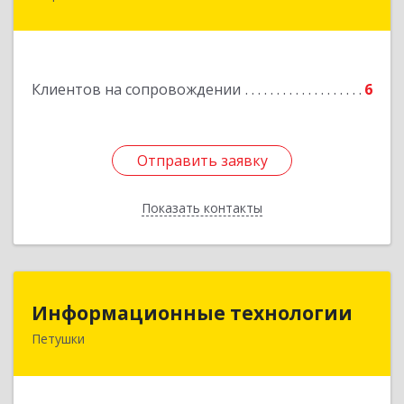
Подробнее
Клиентов на сопровождении
6
Отправить заявку
Отправить заявку
Показать контакты
Назад
Информационные технологии
Информационные технологии
Петушки
601144, Владимирская обл, Петушки г,
Маяковского ул, дом № 19