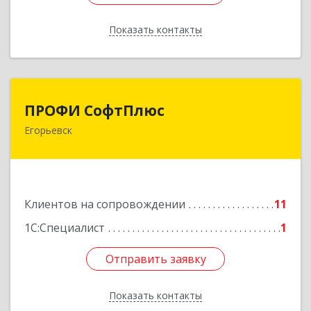
Показать контакты
Назад
ПРОФИ СофтПлюс
ПРОФИ СофтПлюс
Егорьевск
140301, Московская обл, Егорьевск г,
Парижской Коммуны ул, дом № 1Б, кв.316
Подробнее
Клиентов на сопровождении
11
1С:Специалист
1
Отправить заявку
Отправить заявку
Показать контакты
Назад