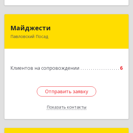
Майджести
Майджести
Павловский Посад
142502, Московская обл, Павлово-Посадский р-
н, Павловский Посад г, Южная ул, дом № 22,
кв.59
Подробнее
Клиентов на сопровождении
6
Отправить заявку
Отправить заявку
Показать контакты
Назад