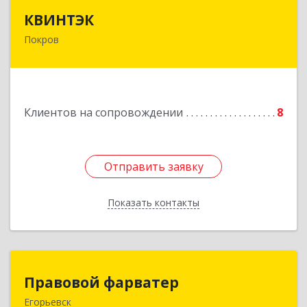
КВИНТЭК
КВИНТЭК
Покров
601122, Владимирская обл, Петушинский р-н,
Покров г, 3 Интернационала ул, дом № 55, кв.9
Подробнее
Клиентов на сопровождении
8
Отправить заявку
Отправить заявку
Показать контакты
Назад
Правовой фарватер
Правовой фарватер
Егорьевск