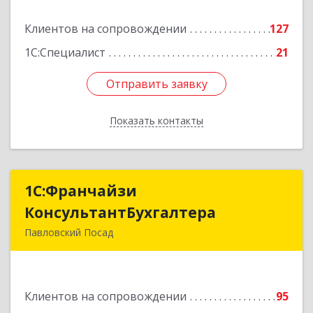
Подробнее
Клиентов на сопровождении
127
1С:Специалист
21
Отправить заявку
Отправить заявку
Показать контакты
Назад
1С:Франчайзи
1С:Франчайзи
КонсультантБухгалтера
КонсультантБухгалтера
Павловский Посад
142500, Московская обл, Павловский Посад г,
Каляева ул, дом № 3, оф.38
Клиентов на сопровождении
95
Подробнее