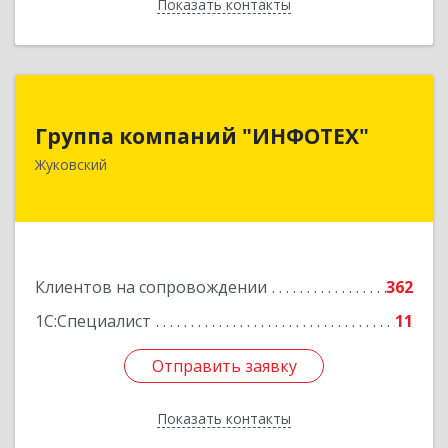
Показать контакты
Назад
Группа компаний "ИНФОТЕХ"
Группа компаний "ИНФОТЕХ"
140180, Московская обл, Жуковский г, Чкалова
Жуковский
ул, дом № 37
Подробнее
Клиентов на сопровождении
362
1С:Специалист
11
Отправить заявку
Отправить заявку
Показать контакты
Назад