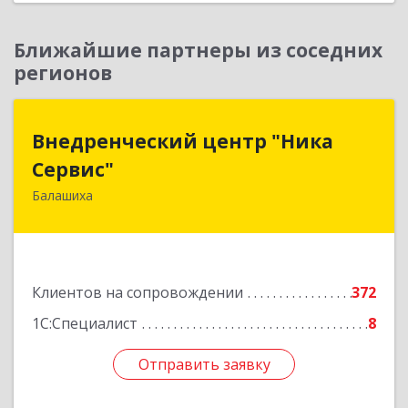
Ближайшие партнеры из соседних
регионов
Внедренческий центр "Ника
Внедренческий центр "Ника
Сервис"
Сервис"
Балашиха
143912, Московская обл, Балашиха г, Полевая
ул, дом № 3
Подробнее
Клиентов на сопровождении
372
1С:Специалист
8
Отправить заявку
Отправить заявку