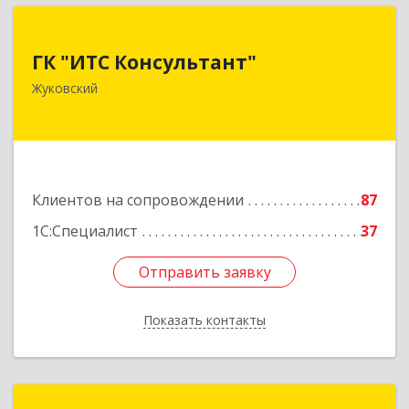
ГК "ИТС Консультант"
ГК "ИТС Консультант"
140181, Московская обл, Жуковский г,
Жуковский
Ломоносова ул, дом № 29А, этаж 2, пом.3
Подробнее
Клиентов на сопровождении
87
1С:Специалист
37
Отправить заявку
Отправить заявку
Показать контакты
Назад