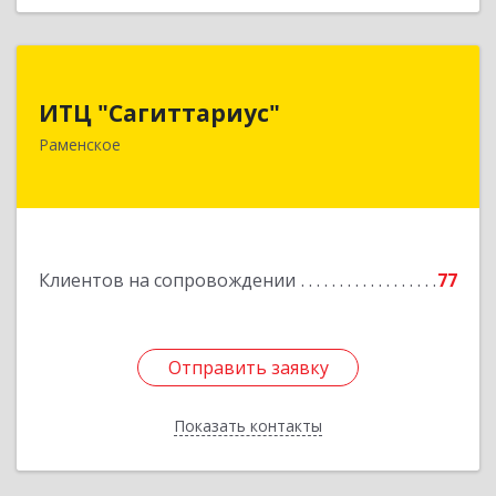
ИТЦ "Сагиттариус"
ИТЦ "Сагиттариус"
140103, Московская обл, Раменское г,
Раменское
Приборостроителей ул, дом № 16А, кв.16
Подробнее
Клиентов на сопровождении
77
Отправить заявку
Отправить заявку
Показать контакты
Назад