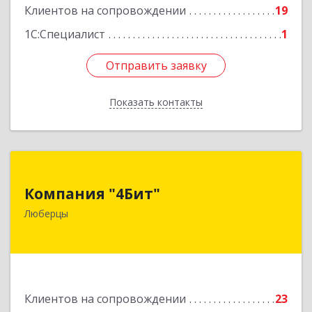
Клиентов на сопровождении
19
1С:Специалист
1
Отправить заявку
Отправить заявку
Показать контакты
Назад
Компания "4Бит"
Компания "4Бит"
140006, Московская обл, Люберецкий р-н,
Люберцы
Люберцы г, Октябрьский пр-кт, дом № 380"П",
кв.27
Подробнее
Клиентов на сопровождении
23