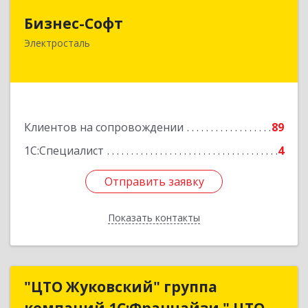
Бизнес-Софт
Бизнес-Софт
144000, Московская обл, Электросталь г, Карла
Электросталь
Маркса ул, дом № 26
Подробнее
Клиентов на сопровождении
89
1С:Специалист
4
Отправить заявку
Отправить заявку
Показать контакты
Назад
"ЦТО Жуковский" группа
"ЦТО Жуковский" группа