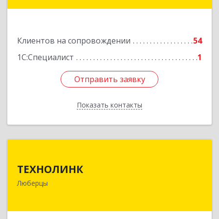
Подробнее
Клиентов на сопровождении
54
1С:Специалист
1
Отправить заявку
Отправить заявку
Показать контакты
Назад
ТЕХНОЛИНК
ТЕХНОЛИНК
140014, г.Люберцы, Октябрьский просп., д.373
Люберцы
Подробнее