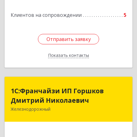
Клиентов на сопровождении
5
Отправить заявку
Отправить заявку
Показать контакты
Назад
1С:Франчайзи ИП Горшков
1С:Франчайзи ИП Горшков
Дмитрий Николаевич
Дмитрий Николаевич
Железнодорожный
143980, Московская обл, Железнодорожный г,
Пролетарская ул, дом № 10, кв.25
Подробнее