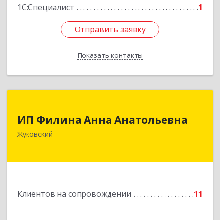
1С:Специалист
1
Отправить заявку
Отправить заявку
Показать контакты
Назад
ИП Филина Анна Анатольевна
ИП Филина Анна Анатольевна
140180, Московская обл, Жуковский г,
Жуковский
Баженова ул, дом № 19, кв.20
Подробнее
Клиентов на сопровождении
11