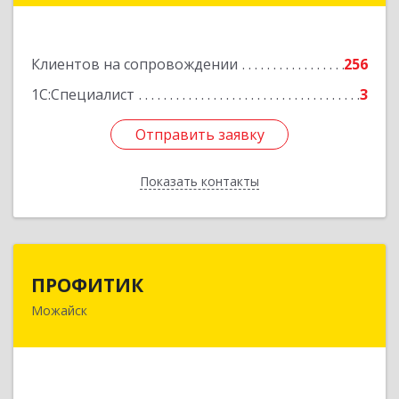
Подробнее
Клиентов на сопровождении
256
1С:Специалист
3
Отправить заявку
Отправить заявку
Показать контакты
Назад
ПРОФИТИК
ПРОФИТИК
Можайск
143200, Московская обл, Можайский р-н,
Можайск г, Молодежная ул, дом № 4
Подробнее