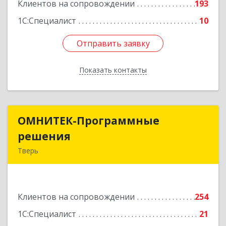
Клиентов на сопровождении
193
1С:Специалист
10
Отправить заявку
Отправить заявку
Показать контакты
Назад
ОМНИТЕК-Программные
ОМНИТЕК-Программные
решения
решения
Тверь
170034, Тверская обл, Тверь г, Дарвина ул, дом
№ 3а, оф.23,24
Клиентов на сопровождении
254
Подробнее
1С:Специалист
21