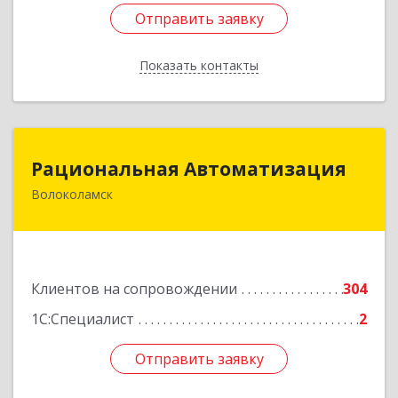
Отправить заявку
Отправить заявку
Показать контакты
Назад
Рациональная Автоматизация
Рациональная Автоматизация
Волоколамск
143600, Московская обл, Волоколамский р-н,
Волоколамск г, Октябрьская пл, дом № 10,
оф.12
Подробнее
Клиентов на сопровождении
304
1С:Специалист
2
Отправить заявку
Отправить заявку