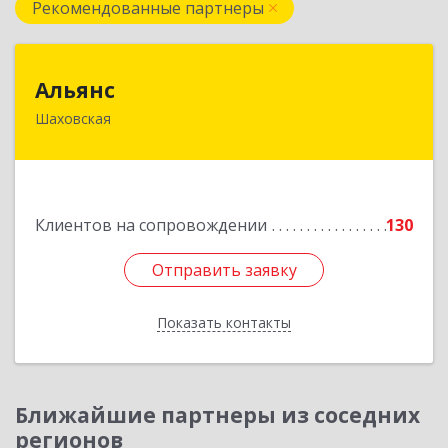
Рекомендованные партнеры
Альянс
Альянс
Шаховская
143700, Московская обл, Шаховской р-н,
рп.Шаховская, ул.1-я Советская, дом № 44
Подробнее
Клиентов на сопровождении
130
Отправить заявку
Отправить заявку
Показать контакты
Назад
Ближайшие партнеры из соседних
регионов