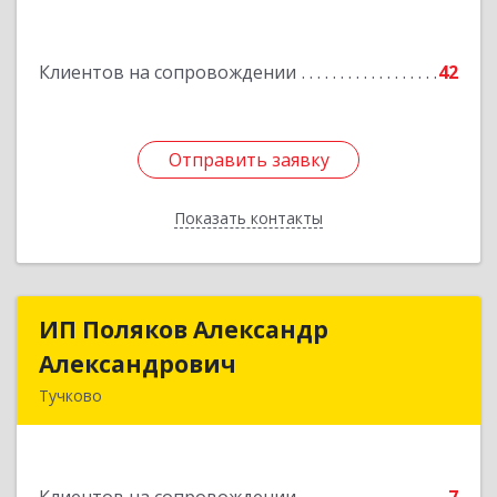
Подробнее
Клиентов на сопровождении
42
Отправить заявку
Отправить заявку
Показать контакты
Назад
ИП Поляков Александр
ИП Поляков Александр
Александрович
Александрович
Тучково
143160, Московская обл., Рузский р-н,
Дорохово п., Московская ул., д.9