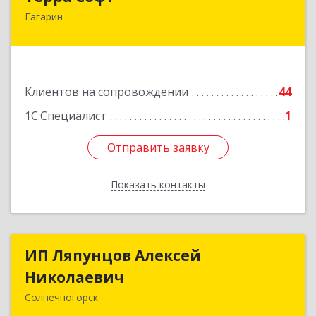
Гагарин
215010, Смоленская обл, Гагарин г, Ленина ул,
дом № 12
Подробнее
Клиентов на сопровождении
44
1С:Специалист
1
Отправить заявку
Отправить заявку
Показать контакты
Назад
ИП Ляпунцов Алексей
ИП Ляпунцов Алексей
Николаевич
Николаевич
Солнечногорск