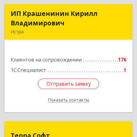
ИП Крашенинин Кирилл
ИП Крашенинин Кирилл
Владимирович
Владимирович
Истра
143500, Московская обл, Истра г, 9
Гвардейской Дивизии ул, дом № 62, корпус В,
кв.68
Клиентов на сопровождении
176
Подробнее
1С:Специалист
1
Отправить заявку
Отправить заявку
Показать контакты
Назад
Терра Софт
Терра Софт