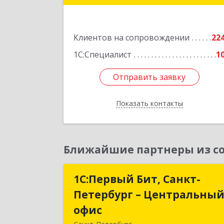
кв.30
Подробне
Клиентов на сопровождении
22
1С:Специалист
1
Отправить заявку
Отправить заявку
Показать контакты
Назад
Ближайшие партнеры из со
1С:Первый Бит, Санкт-
1С:Первый Бит, Санкт
Петербург – Центральны
Петербург – Центральны
офис
офи