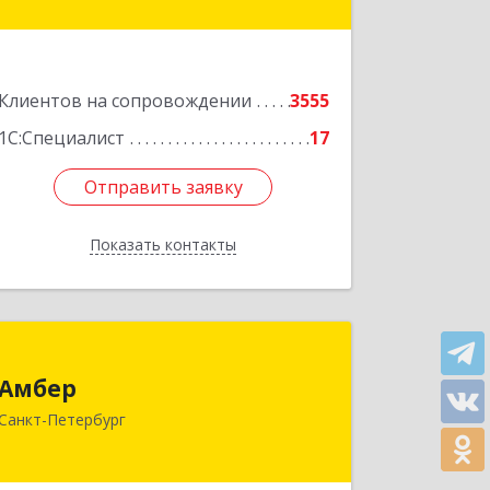
Подробнее
Клиентов на сопровождении
3555
1С:Специалист
17
Отправить заявку
Отправить заявку
Показать контакты
Назад
Амбер
Амбер
191119, Санкт-Петербург г, Правды
Санкт-Петербург
ул, дом № 16
Подробнее