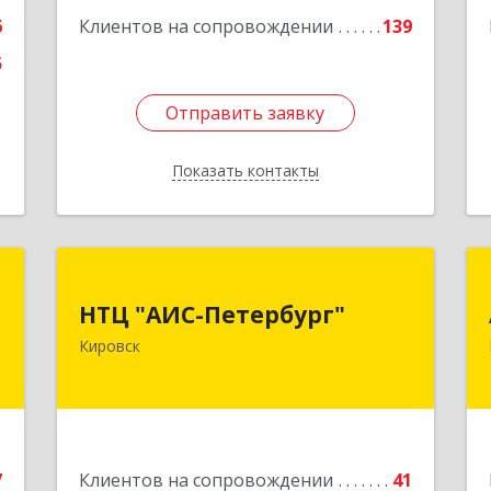
Подробнее
6
Клиентов на сопровождении
139
5
Отправить заявку
Отправить заявку
Показать контакты
Назад
f
НТЦ "АИС-Петербург"
НТЦ "АИС-Петербург"
,
187342, Ленинградская обл, Кировск г,
Кировск
,
р-н Кировский, Новая ул, дом № 5, а/я
8
11
е
Подробнее
7
Клиентов на сопровождении
41