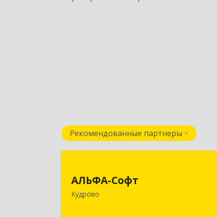
Рекомендованные партнеры
АЛЬФА-Соф
АЛЬФА-Софт
188692, Ленинградская обл
Кудрово
Всеволожский м.р-н, г.п.Заневское
Кудрово г, Пражская ул, дом № 3