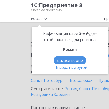
1С:Предприятие 8
Система программ
Россия
Пр
Главная
Сервисы ИТС
1С:Бизнес-сеть. Торгова
Информация на сайте будет
отображаться для региона
Заказать 1С:Бизнес-с
Россия
в населенном пунте
Ку
Да, все верно
Ознакомьтесь с информационными карт
Выбрать другой
внедрение продукта.
Санкт-Петербург
Всеволожск
Пушк
Смотрите также:
Россия
,
Санкт-Петербур
Республика Карелия
Партнеры в вашем регионе: