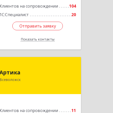
Клиентов на сопровождении
104
1С:Специалист
20
Отправить заявку
Отправить заявку
Показать контакты
Назад
Артика
Артика
188645, Ленинградская обл,
Всеволожск
Всеволожск г, Доктора Сотникова ул,
дом № 2, кв.86
Подробнее
Клиентов на сопровождении
11