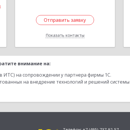
3
Отправить заявку
Отправить заявку
Показать контакты
Назад
ратите внимание на:
в ИТС) на сопровождении у партнера фирмы 1С.
стованных на внедрение технологий и решений системы
Телефон:
+7 (495) 737-92-57