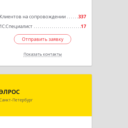
Клиентов на сопровождении
337
1С:Специалист
17
Отправить заявку
Отправить заявку
Показать контакты
Назад
ЭЛРОС
ЭЛРОС
191024, Санкт-Петербург г, Тележная
Санкт-Петербург
ул, дом № 22, кв.6
Подробнее