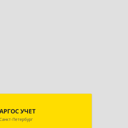
АРГОС УЧЕТ
АРГОС УЧЕТ
196191, Санкт-Петербург г,
Санкт-Петербург
Конституции пл, дом № 7, оф.416