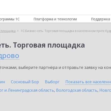
ограммы 1С
Платформа и технологии
Поддержка 
я площадка
1С:Бизнес-сеть. Торговая площадка в населенном пунте Ку
еть. Торговая площадка
дрово
очками, выберите партнёра и отправьте заявку на ко
ин
Сосновый Бор
Выборг
Показать все населен
г и Ленинградская область
,
Вологодская область
,
Новго