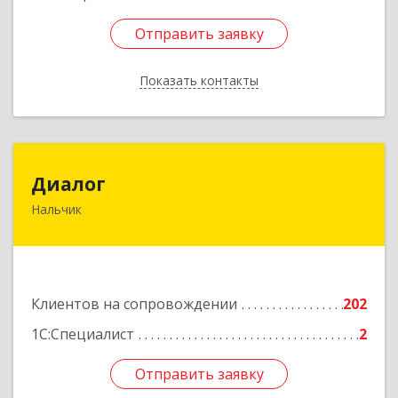
Отправить заявку
Отправить заявку
Показать контакты
Назад
Диалог
Диалог
Нальчик
360016, Кабардино-Балкарская Респ, Нальчик г,
Калюжного ул, дом № 3, этаж 2
Подробнее
Клиентов на сопровождении
202
1С:Специалист
2
Отправить заявку
Отправить заявку