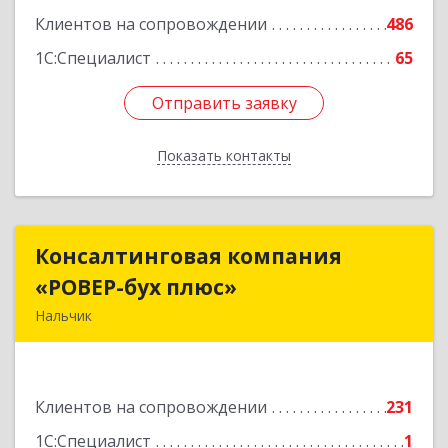
Клиентов на сопровождении
486
1С:Специалист
65
Отправить заявку
Отправить заявку
Показать контакты
Назад
Консалтинговая компания
Консалтинговая компания
«РОВЕР-бух плюс»
«РОВЕР-бух плюс»
Нальчик
360004, Кабардино-Балкарская Респ, Нальчик г,
Кирова ул, дом № 233
Клиентов на сопровождении
231
Подробнее
1С:Специалист
1