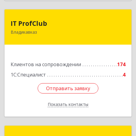
IT ProfClub
IT ProfClub
Владикавказ
362045, Северная Осетия - Алания Респ,
Владикавказ г, Международная ул, дом № 2 "А",
этаж 5, каб.507
Подробнее
Клиентов на сопровождении
174
1С:Специалист
4
Отправить заявку
Отправить заявку
Показать контакты
Назад
Информ-Сервис