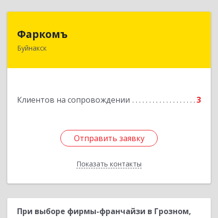
Фаркомъ
Фаркомъ
Буйнакск
Подробнее
Клиентов на сопровождении
3
Отправить заявку
Отправить заявку
Показать контакты
Назад
При выборе фирмы-франчайзи в Грозном,