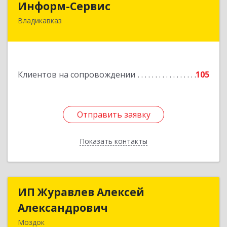
Информ-Сервис
Владикавказ
362020, Северная Осетия - Алания Респ,
Владикавказ г, Островского ул, дом № 12, пом.3
Подробнее
Клиентов на сопровождении
105
Отправить заявку
Отправить заявку
Показать контакты
Назад
ИП Журавлев Алексей
ИП Журавлев Алексей
Александрович
Александрович
Моздок