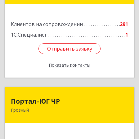
72
Подробнее
Клиентов на сопровождении
291
1С:Специалист
1
Отправить заявку
Отправить заявку
Показать контакты
Назад
Портал-ЮГ ЧР
Портал-ЮГ ЧР
Грозный
364906, Чеченская Респ, Грозный г, Путина пр-
кт, дом № 30
Подробнее