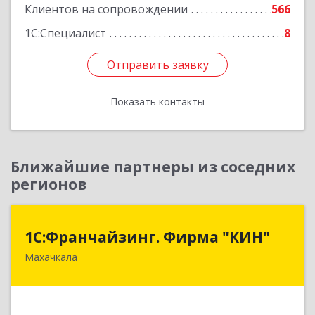
Клиентов на сопровождении
566
1С:Специалист
8
Отправить заявку
Отправить заявку
Показать контакты
Назад
Ближайшие партнеры из соседних
регионов
1С:Франчайзинг. Фирма "КИН"
1С:Франчайзинг. Фирма "КИН"
Махачкала
367030, Дагестан Респ, Махачкала г, И.Казака
ул, дом № 31
Подробнее