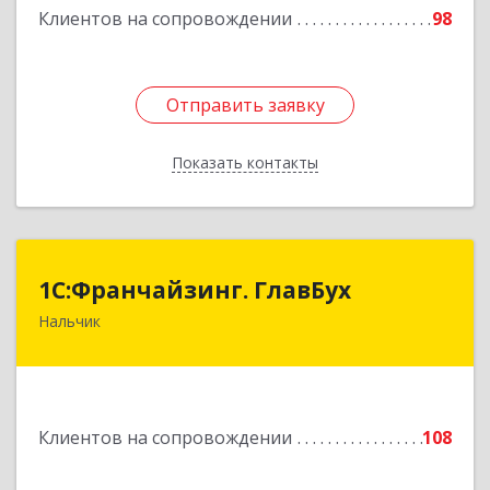
Клиентов на сопровождении
98
Отправить заявку
Отправить заявку
Показать контакты
Назад
1С:Франчайзинг. ГлавБух
1С:Франчайзинг. ГлавБух
Нальчик
360000, Кабардино-Балкарская Респ, Нальчик г,
Пачева ул, дом № 13, ТОД Европа, этаж 3, оф.2
Подробнее
Клиентов на сопровождении
108