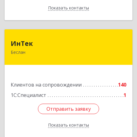
Показать контакты
Назад
ИнТек
ИнТек
Беслан
363000, Северная Осетия - Алания Респ,
Правобережный, Беслан г, Комсомольская ул,
дом № 69
Подробнее
Клиентов на сопровождении
140
1С:Специалист
1
Отправить заявку
Отправить заявку
Показать контакты
Назад