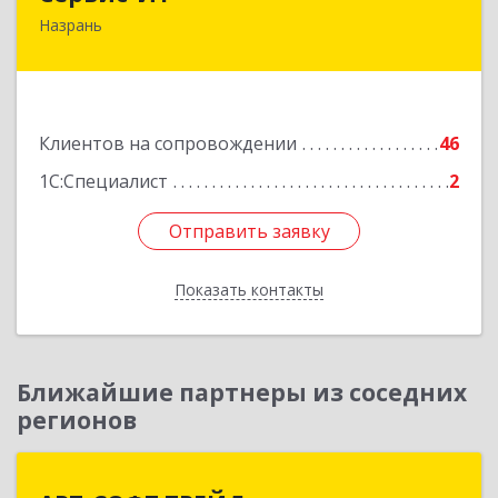
Назрань
386102, Ингушетия Респ, Назрань г,
Центральный округ тер, Московская ул, дом №
7, этаж 2, офис 1
Подробнее
Клиентов на сопровождении
46
1С:Специалист
2
Отправить заявку
Отправить заявку
Показать контакты
Назад
Ближайшие партнеры из соседних
регионов
АРТ-СОФТ ТРЕЙД