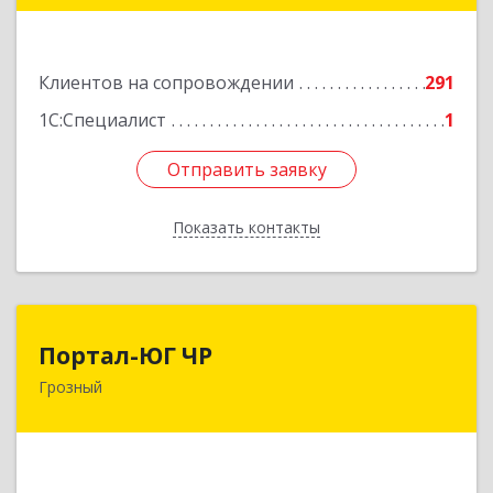
72
Подробнее
Клиентов на сопровождении
291
1С:Специалист
1
Отправить заявку
Отправить заявку
Показать контакты
Назад
Портал-ЮГ ЧР
Портал-ЮГ ЧР
Грозный
364906, Чеченская Респ, Грозный г, Путина пр-
кт, дом № 30
Подробнее