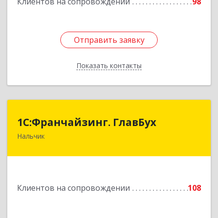
Клиентов на сопровождении
98
Отправить заявку
Отправить заявку
Показать контакты
Назад
1С:Франчайзинг. ГлавБух
1С:Франчайзинг. ГлавБух
Нальчик
360000, Кабардино-Балкарская Респ, Нальчик г,
Пачева ул, дом № 13, ТОД Европа, этаж 3, оф.2
Подробнее
Клиентов на сопровождении
108