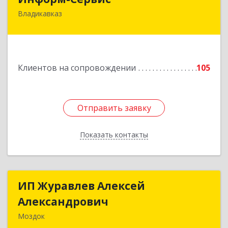
Владикавказ
362020, Северная Осетия - Алания Респ,
Владикавказ г, Островского ул, дом № 12, пом.3
Подробнее
Клиентов на сопровождении
105
Отправить заявку
Отправить заявку
Показать контакты
Назад
ИП Журавлев Алексей
ИП Журавлев Алексей
Александрович
Александрович
Моздок
363750, Северная Осетия - Алания Респ, Моздок