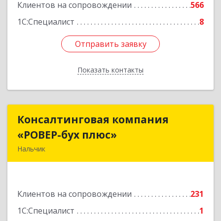
Клиентов на сопровождении
566
1С:Специалист
8
Отправить заявку
Отправить заявку
Показать контакты
Назад
Консалтинговая компания
Консалтинговая компания
«РОВЕР-бух плюс»
«РОВЕР-бух плюс»
Нальчик
360004, Кабардино-Балкарская Респ, Нальчик г,
Кирова ул, дом № 233
Клиентов на сопровождении
231
Подробнее
1С:Специалист
1