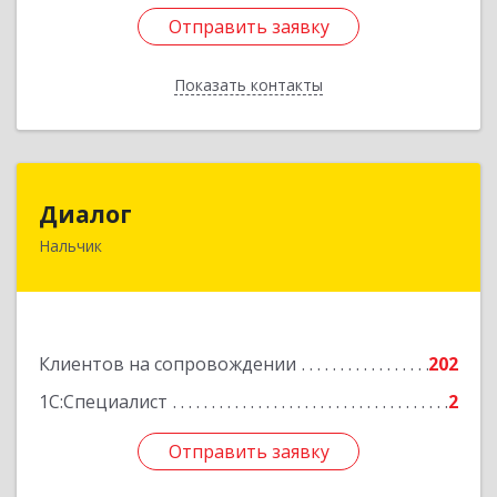
Отправить заявку
Отправить заявку
Показать контакты
Назад
Диалог
Диалог
Нальчик
360016, Кабардино-Балкарская Респ, Нальчик г,
Калюжного ул, дом № 3, этаж 2
Подробнее
Клиентов на сопровождении
202
1С:Специалист
2
Отправить заявку
Отправить заявку