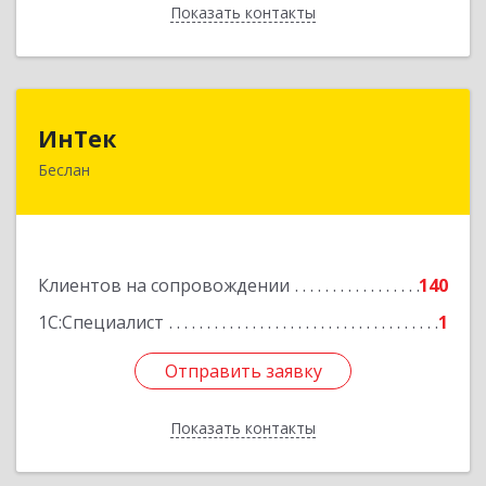
Показать контакты
Назад
ИнТек
ИнТек
Беслан
363000, Северная Осетия - Алания Респ,
Правобережный, Беслан г, Комсомольская ул,
дом № 69
Подробнее
Клиентов на сопровождении
140
1С:Специалист
1
Отправить заявку
Отправить заявку
Показать контакты
Назад