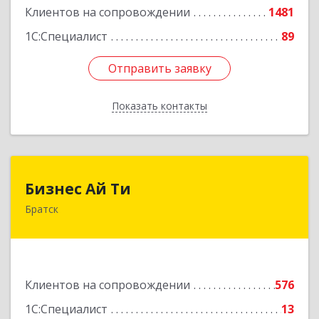
Клиентов на сопровождении
1481
1С:Специалист
89
Отправить заявку
Отправить заявку
Показать контакты
Назад
Бизнес Ай Ти
Бизнес Ай Ти
Братск
665717, Иркутская обл, Братск г, Центральный
жилрайон, Мира ул, дом № 27B, оф.14
Подробнее
Клиентов на сопровождении
576
1С:Специалист
13