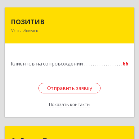
ПОЗИТИВ
ПОЗИТИВ
Усть-Илимск
666679, Иркутская обл, Усть-Илимск г, Дружбы
Народов пр-кт, дом № 12, кв.60
Подробнее
Клиентов на сопровождении
66
Отправить заявку
Отправить заявку
Показать контакты
Назад
Сибирь - Технология