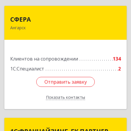
СФЕРА
СФЕРА
Ангарск
665816, Иркутская обл, Ангарск г, 177-й кв-л,
дом № 6, оф.159
Подробнее
Клиентов на сопровождении
134
1С:Специалист
2
Отправить заявку
Отправить заявку
Показать контакты
Назад
1С:ФРАНЧАЙЗИНГ. ГК ПАРТНЕР