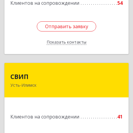
Клиентов на сопровождении
54
Подробнее
Отправить заявку
Отправить заявку
Показать контакты
Назад
СВИП
СВИП
Усть-Илимск
666685, Иркутская обл, Усть-Илимск г,
Энтузиастов ул, дом № 5, оф.1
Подробнее
Клиентов на сопровождении
41