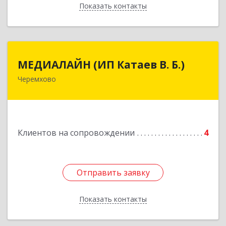
Показать контакты
Назад
МЕДИАЛАЙН (ИП Катаев В. Б.)
МЕДИАЛАЙН (ИП Катаев В. Б.)
Черемхово
665413, Иркутская обл, Черемхово г, Ленина ул,
дом № 5, оф.328
Подробнее
Клиентов на сопровождении
4
Отправить заявку
Отправить заявку
Показать контакты
Назад