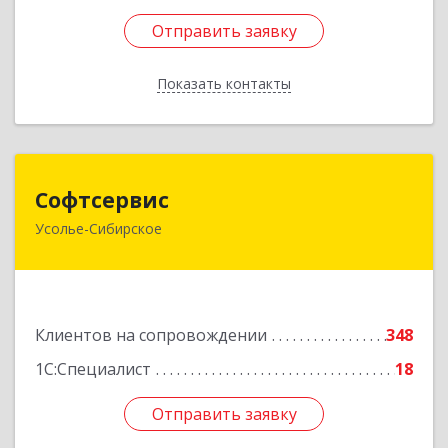
Отправить заявку
Отправить заявку
Показать контакты
Назад
Софтсервис
Софтсервис
Усолье-Сибирское
665451, Иркутская обл, Усолье-Сибирское г,
Интернациональная ул, дом № 87
Подробнее
Клиентов на сопровождении
348
1С:Специалист
18
Отправить заявку
Отправить заявку