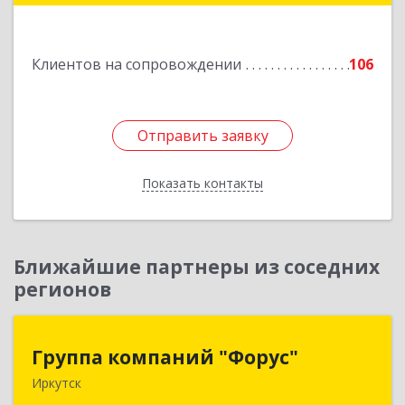
Подробнее
Клиентов на сопровождении
106
Отправить заявку
Отправить заявку
Показать контакты
Назад
Ближайшие партнеры из соседних
регионов
Группа компаний "Форус"
Группа компаний "Форус"
Иркутск
664007, Иркутская обл, Иркутск г, Ямская ул,