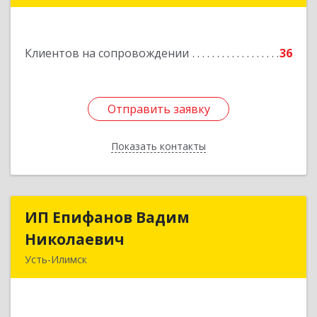
Подробнее
Клиентов на сопровождении
36
Отправить заявку
Отправить заявку
Показать контакты
Назад
ИП Епифанов Вадим
ИП Епифанов Вадим
Николаевич
Николаевич
Усть-Илимск
666682, Иркутская обл, Усть-Илимск г,
Белградская ул, дом № 11, кв.22