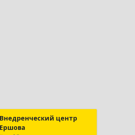
Внедренческий центр
Внедренческий центр
Ершова
Ершова