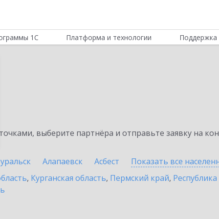
ограммы 1С
Платформа и технологии
Поддержка 
очками, выберите партнёра и отправьте заявку на ко
уральск
Алапаевск
Асбест
Показать все населе
область
,
Курганская область
,
Пермский край
,
Республика
ть