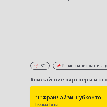
ISO
Реальная автоматизац
Ближайшие партнеры из со
1С:Франчайзи. Субконт
1С:Франчайзи. Субконто
Нижний Тагил
622034, Свердловская обл, Нижни