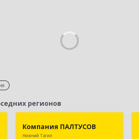
ия
седних регионов
о
Компания ПАЛТУСОВ
Компания ПАЛТУСОВ
Нижний Тагил
й
622002, Свердловская обл, Нижний