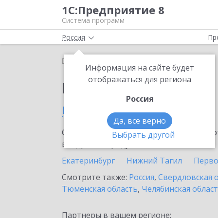
1С:Предприятие 8
Система программ
Россия
Пр
Главная
Выбор партнёра
Информация на сайте будет
отображаться для региона
Партнеры фирмы 1С
Россия
в Верхней Салде
Да, все верно
Ознакомьтесь с информационными карт
Выбрать другой
внедрение продукта.
Екатеринбург
Нижний Тагил
Перво
Смотрите также:
Россия
,
Свердловская 
Тюменская область
,
Челябинская облас
Партнеры в вашем регионе: