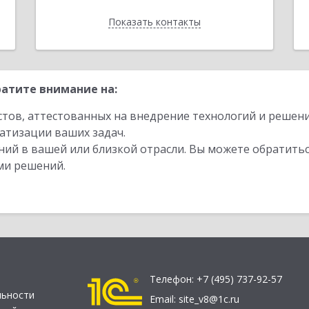
Показать контакты
Назад
атите внимание на:
стов, аттестованных на внедрение технологий и решен
атизации ваших задач.
ий в вашей или близкой отрасли. Вы можете обратитьс
ми решений.
Телефон:
+7 (495) 737-92-57
льности
Email:
site_v8@1c.ru