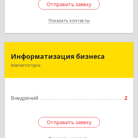
Отправить заявку
Отправить заявку
Показать контакты
Назад
Информатизация бизнеса
Информатизация бизнеса
Магнитогорск
455019, Челябинская обл, Магнитогорск г,
Пионерская ул, дом № 26, пом.2
Подробнее
Внедрений
2
Отправить заявку
Отправить заявку