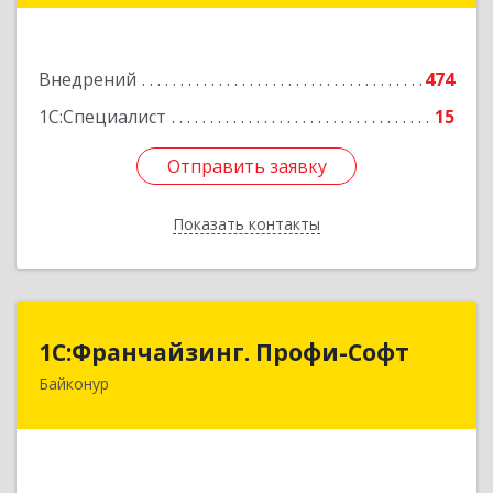
Подробнее
Внедрений
474
1С:Специалист
15
Отправить заявку
Отправить заявку
Показать контакты
Назад
1С:Франчайзинг. Профи-Софт
1С:Франчайзинг. Профи-Софт
Байконур
468320, Байконур г, Ленина ул, дом № 10,
кв.1+2+3
Подробнее