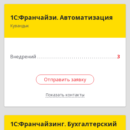
1С:Франчайзи. Автоматизация
1С:Франчайзи. Автоматизация
Кувандык
462220, Оренбургская обл, Кувандыкский р-н,
Кувандык г, Советская ул, дом № 10
Подробнее
Внедрений
3
Отправить заявку
Отправить заявку
Показать контакты
Назад
1С:Франчайзинг. Бухгалтерский
1С:Франчайзинг. Бухгалтерский