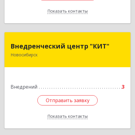
Показать контакты
Назад
Внедренческий центр "КИТ"
Внедренческий центр "КИТ"
Новосибирск
630091, Новосибирская обл, Новосибирск г,
Мичурина ул, дом № 29
Подробнее
Внедрений
3
Отправить заявку
Отправить заявку
Показать контакты
Назад