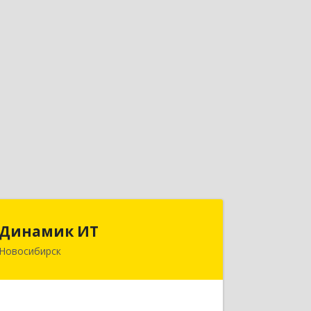
Динамик ИТ
Динамик ИТ
Новосибирск
630087, Новосибирская обл,
Новосибирск г, Тульская ул, дом №
88/1, оф.16