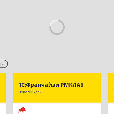
ия
к
1С:Франчайзи РМКЛАБ
1С:Франчайзи РМКЛАБ
Новосибирск
,
630049, Новосибирская обл,
№
Новосибирск г, Красный пр-кт, дом №
8
179/1, кв.14