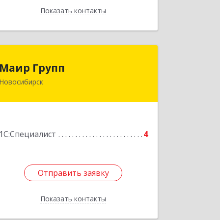
Показать контакты
Назад
Маир Групп
Маир Групп
Новосибирск
630099, Новосибирская обл,
Новосибирск г, Фрунзе ул, дом № 86
Подробнее
1С:Специалист
4
Отправить заявку
Отправить заявку
Показать контакты
Назад