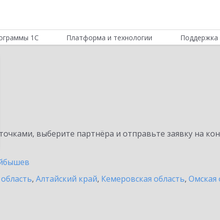
ограммы 1С
Платформа и технологии
Поддержка 
очками, выберите партнёра и отправьте заявку на ко
йбышев
 область
,
Алтайский край
,
Кемеровская область
,
Омская 