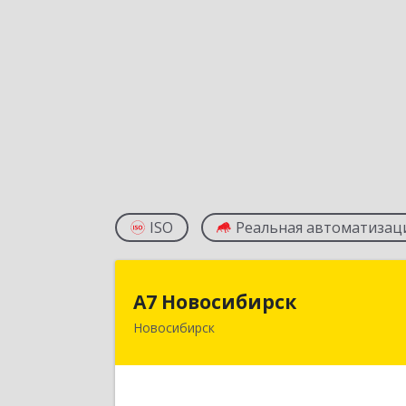
ISO
Реальная автоматизац
А7 Новосибирс
А7 Новосибирск
Новосибирск
630049, Новосибирская обл
Новосибирск г, Красный пр-кт, дом 
200, оф.70