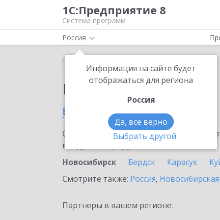
1С:Предприятие 8
Система программ
Россия
Пр
Главная
Выбор партнёра
Информация на сайте будет
отображаться для региона
Партнеры фирмы 1С
Россия
в Новосибирске
Да, все верно
Ознакомьтесь с информационными карт
Выбрать другой
внедрение продукта.
Новосибирск
Бердск
Карасук
Ку
Смотрите также:
Россия
,
Новосибирская
Партнеры в вашем регионе: