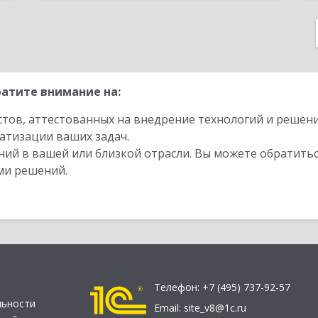
атите внимание на:
стов, аттестованных на внедрение технологий и решен
атизации ваших задач.
ий в вашей или близкой отрасли. Вы можете обратитьс
ми решений.
Телефон:
+7 (495) 737-92-57
льности
Email:
site_v8@1c.ru