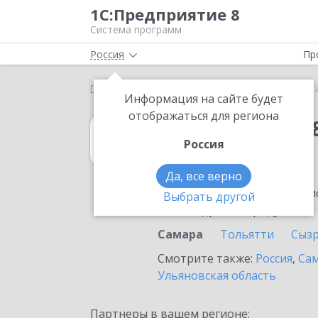
1С:Предприятие 8
Система программ
Россия
Пр
Главная
1С:Упрощенка 8
Выбор партнёра
С
Информация на сайте будет
отображаться для региона
1С:Упрощенка 
Россия
в Самаре
Да, все верно
Ознакомьтесь с информацио
Выбрать другой
или внедрение продукта.
Самара
Тольятти
Сыз
Смотрите также:
Россия
,
Сам
Ульяновская область
Партнеры в вашем регионе: