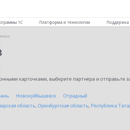
ограммы 1С
Платформа и технологии
Поддержка 
амара
8
нными карточками, выберите партнёра и отправьте за
рань
Новокуйбышевск
Отрадный
арская область
,
Оренбургская область
,
Республика Тата