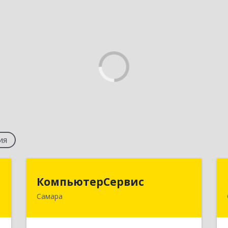
ия
Н
КомпьютерСервис
КомпьютерСервис
Самара
,
443100, Самарская обл, Самара г,
,
Полевая ул, дом № 9/217, кв.44
8