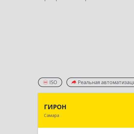
ISO
Реальная автоматизац
ГИРО
ГИРОН
Самара
443020, Самарская обл, Самара г
Братьев Коростелевых ул, дом № 3
литера аа1, ком.20