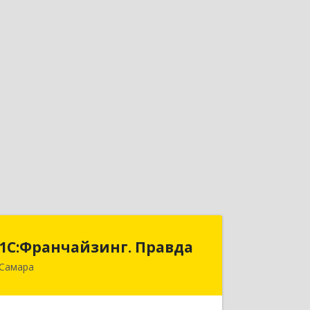
1С:Франчайзинг. Правда
1С:Франчайзинг. Правда
Самара
443090, Самарская обл, Самара г,
Ставропольская ул, дом № 3, оф.505 А