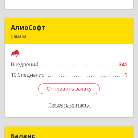
АлиоСофт
АлиоСофт
Самара
443074, Самарская обл, Самара г, Аэродромная
ул, дом № 66
Внедрений
341
Подробнее
1С:Специалист
1
Отправить заявку
Отправить заявку
Показать контакты
Назад
Баланс
Баланс