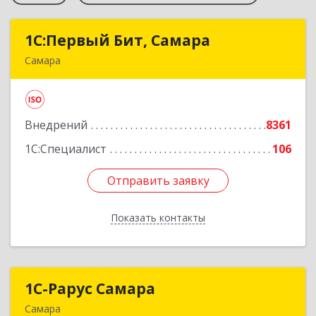
1С:Первый Бит, Самара
1С:Первый Бит, Самара
Самара
443013, Самарская обл, Самара г, Дачная ул,
дом № 24, пом.2/25
Внедрений
8361
Подробнее
1С:Специалист
106
Отправить заявку
Отправить заявку
Показать контакты
Назад
1С-Рарус Самара
1С-Рарус Самара
Самара