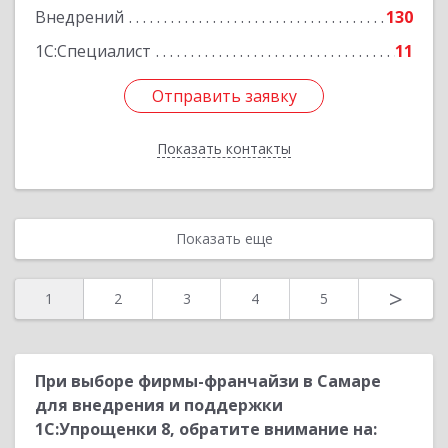
Внедрений
130
Подробнее
1С:Специалист
11
Отправить заявку
Отправить заявку
Показать контакты
Назад
Показать еще
>
1
2
3
4
5
При выборе фирмы-франчайзи в Самаре
для внедрения и поддержки
1С:Упрощенки 8, обратите внимание на: