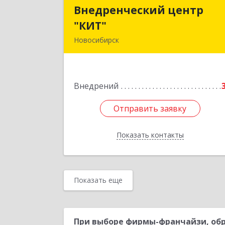
Внедренческий центр
Внедренческий цент
"КИТ"
"КИТ
Новосибирск
630091, Новосибирская обл
Новосибирск г, Мичурина ул, дом 
2
Внедрений
Подробне
Отправить заявку
Отправить заявку
Показать контакты
Назад
Показать еще
При выборе фирмы-франчайзи, обр