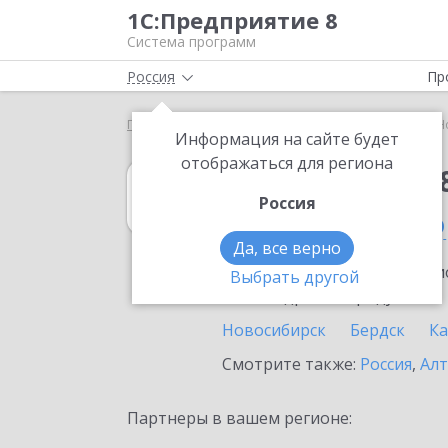
1С:Предприятие 8
Система программ
Россия
Пр
Главная
1С:Упрощенка 8
Выбор партнёра
Н
Информация на сайте будет
отображаться для региона
1С:Упрощенка 
Россия
в Новосибирско
Да, все верно
Ознакомьтесь с информацио
Выбрать другой
или внедрение продукта.
Новосибирск
Бердск
Ка
Смотрите также:
Россия
,
Алт
Партнеры в вашем регионе: