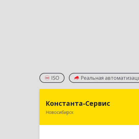
ISO
Реальная автоматизац
Константа-Серви
Константа-Сервис
Новосибирск
630129, Новосибирская обл
Новосибирск г, Рассветная ул, дом 
16/6