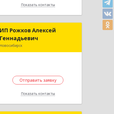
Показать контакты
Назад
ИП Рожков Алексей
ИП Рожков Алексей
Геннадьевич
Геннадьевич
Новосибирск
630049, Новосибирская обл,
Новосибирск г, Красный пр-кт, дом №
220/5, оф.317
Подробнее
Отправить заявку
Отправить заявку
Показать контакты
Назад