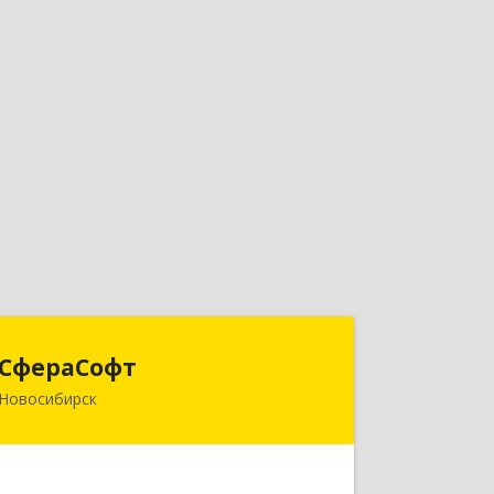
СфераСофт
СфераСофт
Новосибирск
633100, Новосибирская обл,
Новосибирский р-н, Толмачевский с/
с, Толмачево с, Вадима Туманова
(Пригородный простор мкр ул, дом №