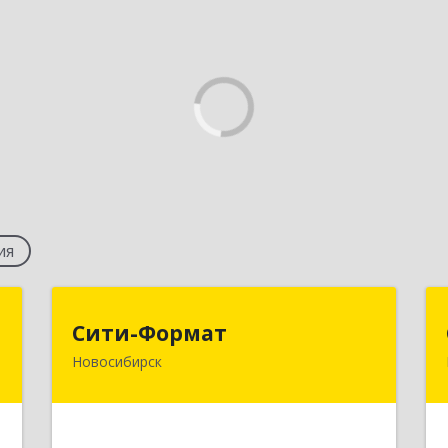
ия
с
Сити-Формат
Сити-Формат
Новосибирск
,
630008, Новосибирская обл,
№
Новосибирск г, Бориса Богаткова ул,
9
дом № 63/2, оф.202