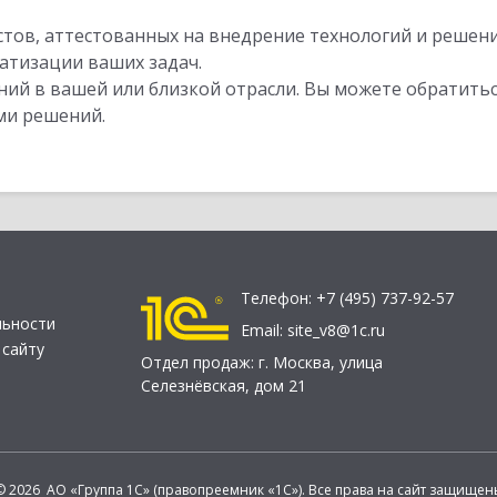
стов, аттестованных на внедрение технологий и решен
атизации ваших задач.
ий в вашей или близкой отрасли. Вы можете обратитьс
ми решений.
Телефон:
+7 (495) 737-92-57
льности
Email:
site_v8@1c.ru
 сайту
Отдел продаж:
г. Москва
,
улица
Селезнёвская, дом 21
© 2026 АО «Группа 1С» (правопреемник «1С»). Все права на сайт защищен