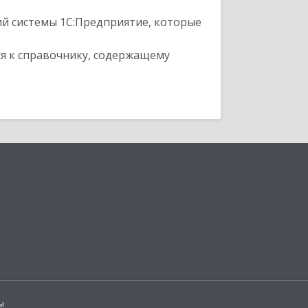
ий системы 1С:Предприятие, которые
я к справочнику, содержащему
ы