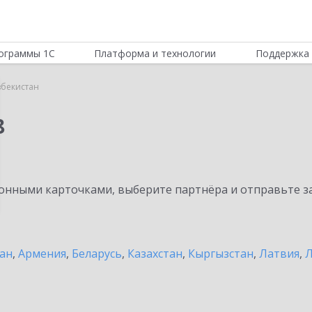
ограммы 1С
Платформа и технологии
Поддержка 
збекистан
8
нными карточками, выберите партнёра и отправьте за
ан
,
Армения
,
Беларусь
,
Казахстан
,
Кыргызстан
,
Латвия
,
Л