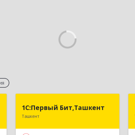
ия
n
1C:Первый Бит,Ташкент
1C:Первый Бит,Ташкент
Ташкент
й
г. Ташкент, Мирабадский район, ул.
Б
Афросиаб, 4Б, ком 205А