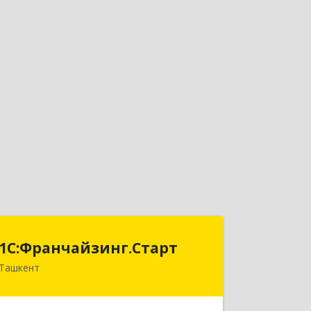
1С:Франчайзинг.Старт
1С:Франчайзинг.Старт
Ташкент
Узбекистан, г.Ташкент,
Шахантахурский район, массив Хадра
д.17А