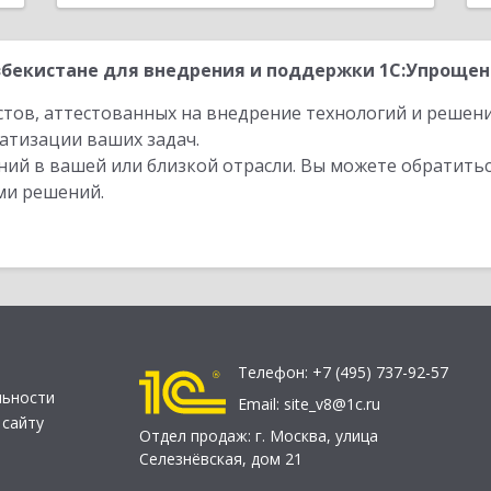
бекистане для внедрения и поддержки 1С:Упрощенк
стов, аттестованных на внедрение технологий и решен
атизации ваших задач.
ий в вашей или близкой отрасли. Вы можете обратитьс
ми решений.
Телефон:
+7 (495) 737-92-57
льности
Email:
site_v8@1c.ru
 сайту
Отдел продаж:
г. Москва
,
улица
Селезнёвская, дом 21