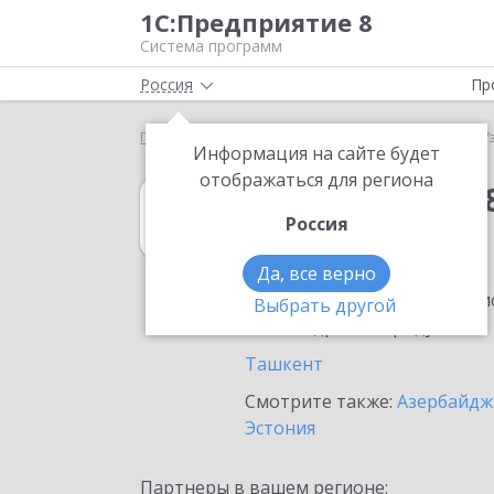
1С:Предприятие 8
Система программ
Россия
Пр
Главная
1С:Упрощенка 8
Выбор партнёра
У
Информация на сайте будет
отображаться для региона
1С:Упрощенка 
Россия
в Узбекистане
Да, все верно
Ознакомьтесь с информацио
Выбрать другой
или внедрение продукта.
Ташкент
Смотрите также:
Азербайдж
Эстония
Партнеры в вашем регионе: