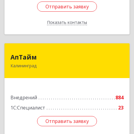
Отправить заявку
Отправить заявку
Показать контакты
Назад
АпТайм
АпТайм
Калининград
236023, Калининградская обл, Калининград г,
Космонавта Леонова ул, дом № 60Б
Подробнее
Внедрений
884
1С:Специалист
23
Отправить заявку
Отправить заявку