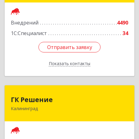
Подробнее
Внедрений
4490
1С:Специалист
34
Отправить заявку
Отправить заявку
Показать контакты
Назад
ГК Решение
ГК Решение
Калининград
236038, Калининградская обл, Калининград г,
Липовая аллея ул, дом № 2
Подробнее