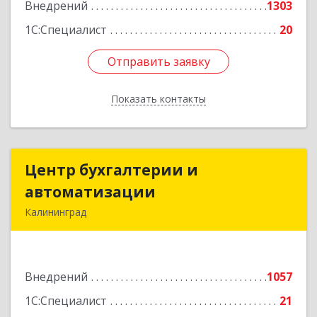
Внедрений
1303
1С:Специалист
20
Отправить заявку
Отправить заявку
Показать контакты
Назад
Центр бухгалтерии и
Центр бухгалтерии и
автоматизации
автоматизации
Калининград
236006, Калининградская обл, Калининград г,
Фрунзе ул, дом № 6, оф.13
Внедрений
1057
Подробнее
1С:Специалист
21