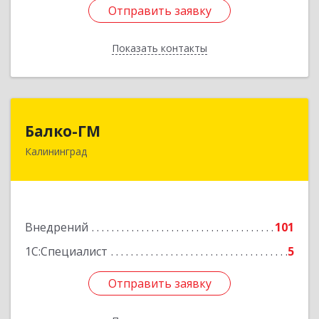
Отправить заявку
Отправить заявку
Показать контакты
Назад
Балко-ГМ
Балко-ГМ
Калининград
236022, Калининградская обл, Калининград г,
Москвина ул, дом № 1
Подробнее
Внедрений
101
1С:Специалист
5
Отправить заявку
Отправить заявку