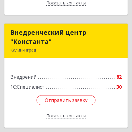
Показать контакты
Назад
Внедренческий центр
Внедренческий центр
"Константа"
"Константа"
Калининград
236006, Калининградская обл, Калининград г,
К.Маркса ул, дом № 18, оф.701
Внедрений
82
Подробнее
1С:Специалист
30
Отправить заявку
Отправить заявку
Показать контакты
Назад