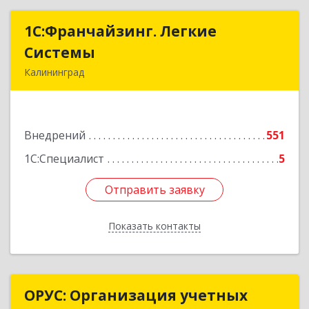
1С:Франчайзинг. Легкие
1С:Франчайзинг. Легкие
Системы
Системы
Калининград
236000, Калининградская обл, Калининград г,
Геологическая ул, дом № 1, оф.34
Внедрений
551
Подробнее
1С:Специалист
5
Отправить заявку
Отправить заявку
Показать контакты
Назад
ОРУС: Организация учетных
ОРУС: Организация учетных