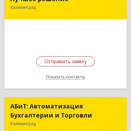
Калининград
236029, Калининградская обл, Калининград г,
Гайдара ул, дом № 131, кв.29
Подробнее
Отправить заявку
Отправить заявку
Показать контакты
Назад
АБиТ: Автоматизация
АБиТ: Автоматизация
Бухгалтерии и Торговли
Бухгалтерии и Торговли
Калининград
236011, Калининградская обл, Калининград г,