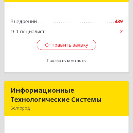
Подробнее
Внедрений
439
1С:Специалист
2
Отправить заявку
Отправить заявку
Показать контакты
Назад
Информационные
Информационные
Технологические Системы
Технологические Системы
Белгород
308014, Белгородская обл, Белгород г, Садовая
ул, дом № 2А