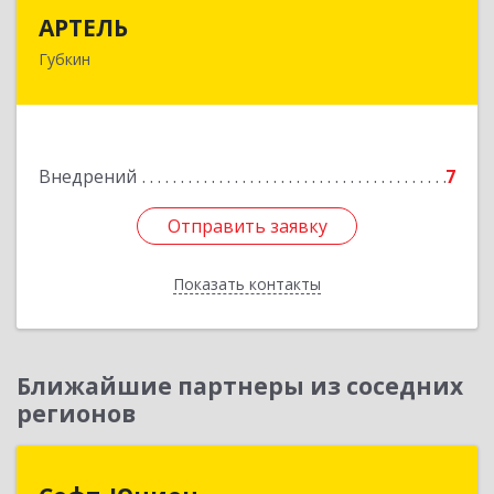
АРТЕЛЬ
АРТЕЛЬ
Губкин
309181, Белгородская обл, Губкинский р-н,
Губкин г, Мира ул, дом № 20, оф.506
Подробнее
Внедрений
7
Отправить заявку
Отправить заявку
Показать контакты
Назад
Ближайшие партнеры из соседних
регионов
Софт-Юнион