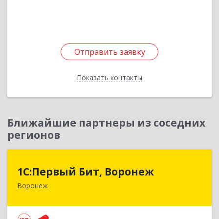
Подробнее
Отправить заявку
Отправить заявку
Показать контакты
Назад
Ближайшие партнеры из соседних
регионов
1С:Первый Бит, Воронеж
1С:Первый Бит, Воронеж
Воронеж
394006, Воронежская обл, Воронеж г, 20-летия
Октября ул, дом № 119, оф.711