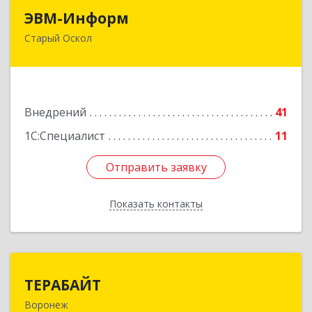
ЭВМ-Информ
ЭВМ-Информ
Старый Оскол
309502, Белгородская обл, Старый Оскол г,
Надежда мкр, строение 11
Подробнее
Внедрений
41
1С:Специалист
11
Отправить заявку
Отправить заявку
Показать контакты
Назад
ТЕРАБАЙТ
ТЕРАБАЙТ
Воронеж
394004, Воронежская обл, Воронеж г,