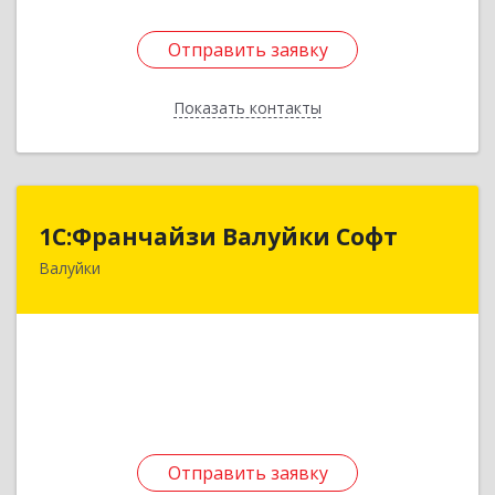
Отправить заявку
Отправить заявку
Показать контакты
Назад
1С:Франчайзи Валуйки Софт
1С:Франчайзи Валуйки Софт
Валуйки
309996, Белгородская обл, Валуйки г, Горького,
дом № 21, кв.21
Подробнее
Отправить заявку
Отправить заявку