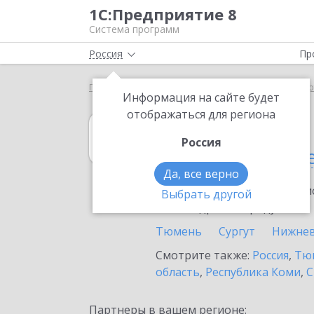
1С:Предприятие 8
Система программ
Россия
Пр
Главная
1С:Управление торговлей 8
Выбор пар
Информация на сайте будет
отображаться для региона
1С:Управление 
Россия
в Заводоуковск
Да, все верно
Ознакомьтесь с информацио
Выбрать другой
или внедрение продукта.
Тюмень
Сургут
Нижнев
Смотрите также:
Россия
,
Тюм
область
,
Республика Коми
,
С
Партнеры в вашем регионе: