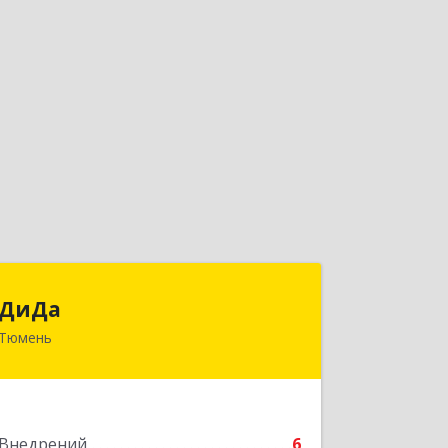
ДиДа
ДиДа
Тюмень
625007, Тюменская обл, Тюмень г,
Широтная ул, дом № 29, кв.322
Подробнее
Внедрений
6