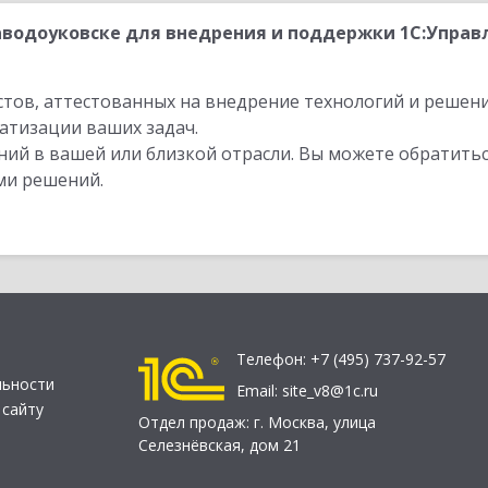
водоуковске для внедрения и поддержки 1С:Управл
стов, аттестованных на внедрение технологий и решен
атизации ваших задач.
ий в вашей или близкой отрасли. Вы можете обратитьс
ми решений.
Телефон:
+7 (495) 737-92-57
льности
Email:
site_v8@1c.ru
 сайту
Отдел продаж:
г. Москва
,
улица
Селезнёвская, дом 21