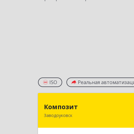
ISO
Реальная автоматизац
Компози
Композит
Заводоуковск
627140, Тюменская обл
Заводоуковский р-н, Заводоуковск г
Шоссейная ул, дом № 15