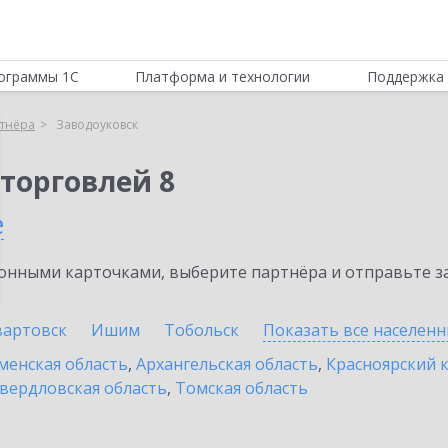
ограммы 1С
Платформа и технологии
Поддержка 
тнёра
Заводоуковск
торговлей 8
е
нными карточками, выберите партнёра и отправьте за
артовск
Ишим
Тобольск
Показать все населен
енская область
,
Архангельская область
,
Красноярский 
вердловская область
,
Томская область