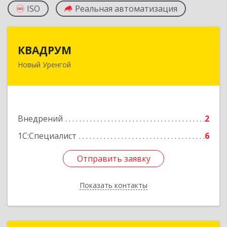
ISO
Реальная автоматизация
КВАДРУМ
КВАДРУМ
Новый Уренгой
629309, Ямало-Ненецкий АО, Новый Уренгой г,
Северное Кольцо ул, дом № 14
Подробнее
Внедрений
2
1С:Специалист
6
Отправить заявку
Отправить заявку
Показать контакты
Назад