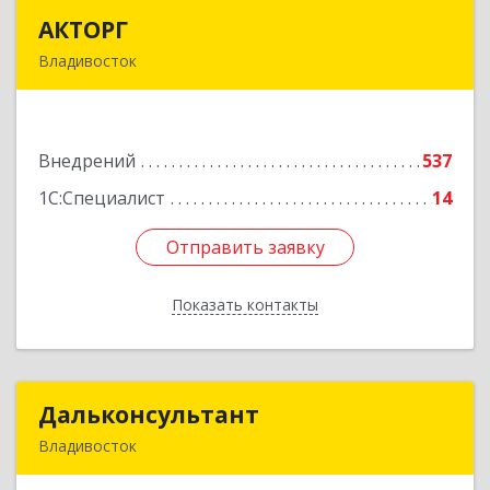
АКТОРГ
АКТОРГ
Владивосток
690002, Приморский край, Владивосток г,
Океанский пр-кт, дом № 117
Внедрений
537
Подробнее
1С:Специалист
14
Отправить заявку
Отправить заявку
Показать контакты
Назад
Дальконсультант
Дальконсультант
Владивосток
690066, Приморский край, Владивосток г,