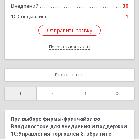
Внедрений
30
Подробнее
1С:Специалист
1
Отправить заявку
Отправить заявку
Показать контакты
Назад
Показать еще
>
1
2
3
При выборе фирмы-франчайзи во
Владивостоке для внедрения и поддержки
1С:Управления торговлей 8, обратите