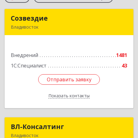
Созвездие
Созвездие
Владивосток
690069, Приморский край, Владивосток г,
Тухачевского ул, дом № 62, кв.94
Внедрений
1481
Подробнее
1С:Специалист
43
Отправить заявку
Отправить заявку
Показать контакты
Назад
ВЛ-Консалтинг
ВЛ-Консалтинг
Владивосток