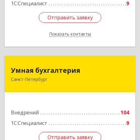
1С:Специалист
9
Отправить заявку
Отправить заявку
Показать контакты
Назад
Умная бухгалтерия
Умная бухгалтерия
Санкт-Петербург
193230, Санкт-Петербург г, Крыленко ул, дом №
14, строение 2
Подробнее
Внедрений
104
1С:Специалист
9
Отправить заявку
Отправить заявку