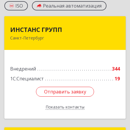
ISO
Реальная автоматизация
ИНСТАНС ГРУПП
ИНСТАНС ГРУПП
Санкт-Петербург
198216, Санкт-Петербург г, Ленинский пр-кт,
дом № 140, литера И, оф.402 А
Подробнее
Внедрений
344
1С:Специалист
19
Отправить заявку
Отправить заявку
Показать контакты
Назад