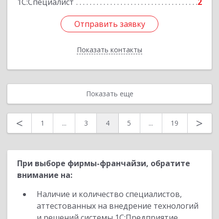
1С:Специалист
2
Отправить заявку
Отправить заявку
Показать контакты
Назад
Показать еще
<
>
1
...
3
4
5
...
19
При выборе фирмы-франчайзи, обратите
внимание на:
Наличие и количество специалистов,
аттестованных на внедрение технологий
и решений системы 1С:Предприятие,