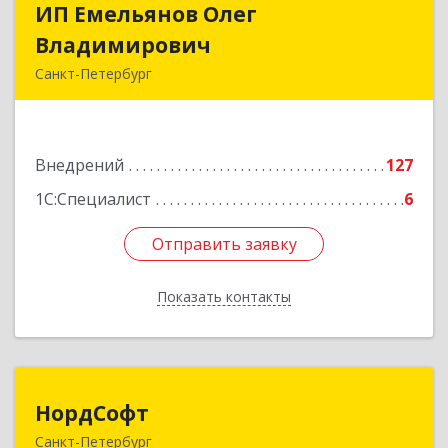
ИП Емельянов Олег
ИП Емельянов Олег
Владимирович
Владимирович
Санкт-Петербург
197372, Санкт-Петербург г, Авиаконструкторов
пр-кт, дом № 3, корпус 2, кв.283
Внедрений
127
Подробнее
1С:Специалист
6
Отправить заявку
Отправить заявку
Показать контакты
Назад
НордСофт
НордСофт
Санкт-Петербург
193168, Санкт-Петербург г, Искровский пр-кт,