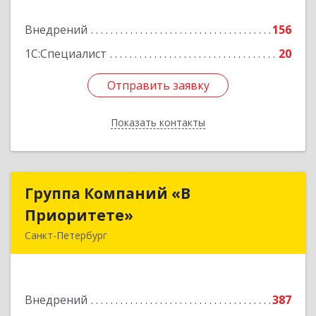
Подробнее
Внедрений
156
1С:Специалист
20
Отправить заявку
Отправить заявку
Показать контакты
Назад
Группа Компаний «В
Группа Компаний «В
Приоритете»
Приоритете»
Санкт-Петербург
190005, Санкт-Петербург г, 4-я
Красноармейская ул, дом № 17, пом.12
Внедрений
387
Подробнее