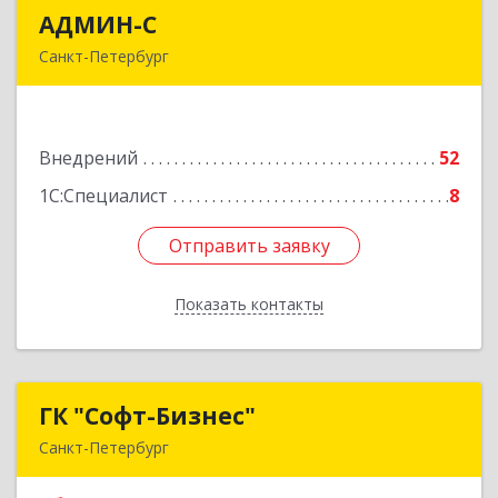
АДМИН-С
АДМИН-С
Санкт-Петербург
194044, Санкт-Петербург г, вн.тер.г.
муниципальный округ Сампсониевское,
Большой Сампсониевский пр-кт,, дом № 42,
Внедрений
литера Б, оф.205, раб.место 1
52
1С:Специалист
8
Подробнее
Отправить заявку
Отправить заявку
Показать контакты
Назад
ГК "Софт-Бизнес"
ГК "Софт-Бизнес"
Санкт-Петербург
192019, Санкт-Петербург г, Седова ул, дом №
11, литера А, оф.400