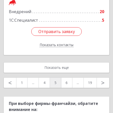
Внедрений
20
Подробнее
1С:Специалист
5
Отправить заявку
Отправить заявку
Показать контакты
Назад
Показать еще
<
>
1
...
4
5
6
...
19
При выборе фирмы-франчайзи, обратите
внимание на: