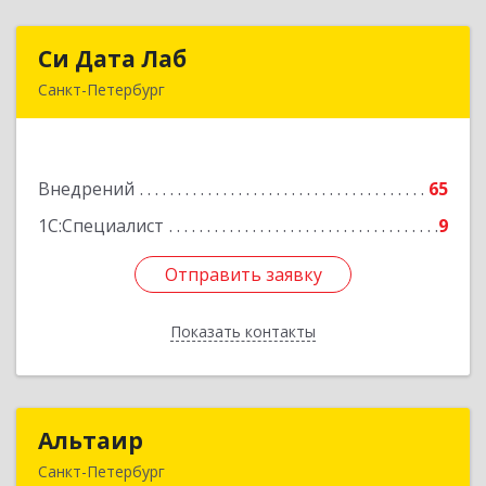
Си Дата Лаб
Си Дата Лаб
Санкт-Петербург
198095, Санкт-Петербург г, Маршала Говорова
ул, дом № 52, литера А, пом.36Н
Внедрений
65
Подробнее
1С:Специалист
9
Отправить заявку
Отправить заявку
Показать контакты
Назад
Альтаир
Альтаир
Санкт-Петербург