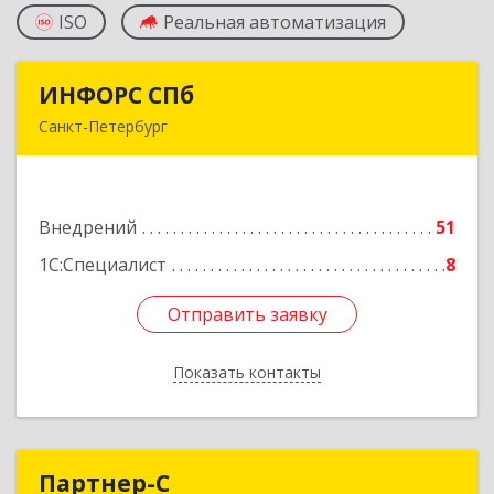
ISO
Реальная автоматизация
ИНФОРС СПб
ИНФОРС СПб
Санкт-Петербург
198096, Санкт-Петербург г, Кронштадтская ул,
дом № 11, оф.421
Внедрений
51
Подробнее
1С:Специалист
8
Отправить заявку
Отправить заявку
Показать контакты
Назад
Партнер-С
Партнер-С