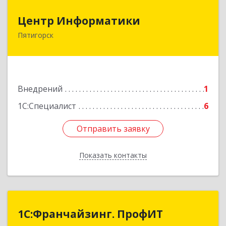
Центр Информатики
Центр Информатики
Пятигорск
357500, Ставропольский край, Пятигорск г,
Московская ул, дом № 84
Подробнее
Внедрений
1
1С:Специалист
6
Отправить заявку
Отправить заявку
Показать контакты
Назад
1С:Франчайзинг. ПрофИТ
1С:Франчайзинг. ПрофИТ