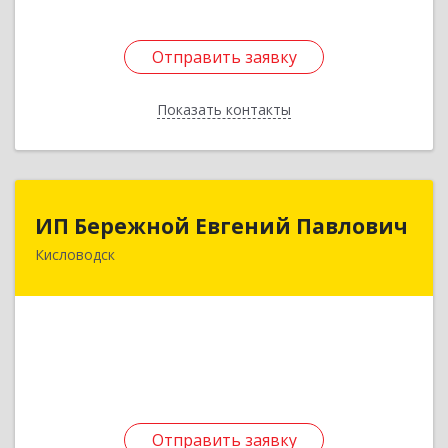
Отправить заявку
Отправить заявку
Показать контакты
Назад
ИП Бережной Евгений Павлович
ИП Бережной Евгений Павлович
Кисловодск
357748, Ставропольский край, Кисловодск г,
Главная ул, дом № 30
Подробнее
Отправить заявку
Отправить заявку